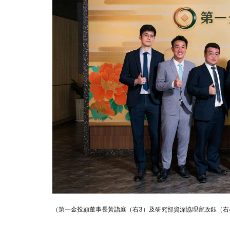
（第一金投顧董事長黃詣庭（右3）及研究部資深協理留政鈺（右4