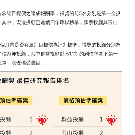
告承諾目標價之達成報酬率，得獎的前5名分別是第一金投
，其中，宏遠投顧已連續四年蟬聯榜單，國票投顧與玉山
3個月內是否有達到目標價為評判標準，得獎的投顧分別為
證券投顧，其中群益投顧以 51.1% 的到價率拿下第一
冠軍，表現備受矚目。