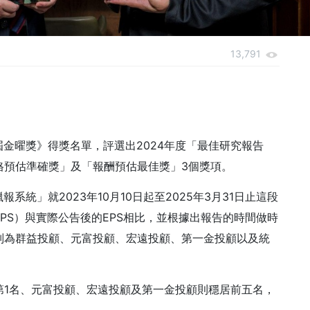
13,791
屆金曜獎》得獎名單，評選出2024年度「最佳研究報告
格預估準確獎」及「報酬預估最佳獎」3個獎項。
系統」就2023年10月10日起至2025年3月31日止這段
PS）與實際公告後的EPS相比，並根據出報告的時間做時
別為群益投顧、元富投顧、宏遠投顧、第一金投顧以及統
第1名、元富投顧、宏遠投顧及第一金投顧則穩居前五名，