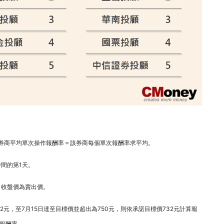
券商平均單次操作報酬率＝該券商每個單次報酬率求平均。
間的第1天。
日收盤價為賣出價。
2元，至7月15日達至目標價並超出為750元，則依承諾目標價732元計算報
算報酬率。