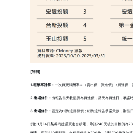
[
說明]
1.
報酬率計算：
一次買賣報酬率＝（賣出價－買進價）÷買進價，
2.
進場條件：
出報告當天收盤價為買進價，當天為買進日，承諾時
3.
出場條件：
設定為⑴到達目標價；⑵到達報告承諾天數，則當
例如1月14日某券商建議買進台積電，承諾240天後的目標價為73
酬率。而若240天到期，台積電價格為700元，則以700元來計