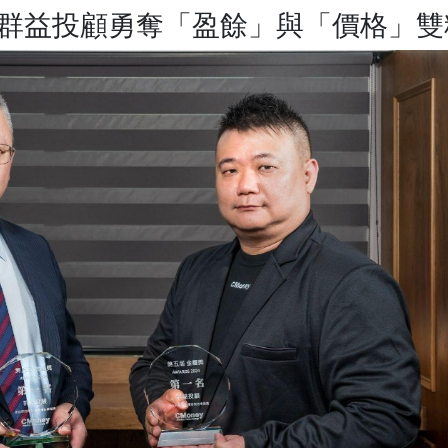
曉 群益投顧勇奪「盈餘」與「價格」