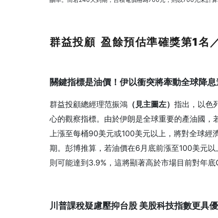
群益投顧
盈餘預估準確獎第1
名
關鍵指標是油價！伊以衝突將牽動全球降息
群益投顧總經理范振鴻
（見主圖左）
指出，以色
心的觀察指標。由於伊朗是全球重要的產油國，
上漲至每桶90美元或100美元以上，將對全球
期。彭博推算，若油價在6月底前漲至100美元以上
則可能達到3.9%，這將顯著高於市場目前對年底
川普課稅疑慮壓抑台股
美股科技指數更具優