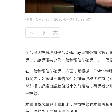
作者：CMoney
2025-07-04 15:29:00
大
原
小
全台最大投資理財平台CMoney日前公布《第五
獎」。該獎項共分為「盈餘預估準確獎」、「價
在「盈餘預估準確獎」方面，是根據「CMoney獵報
時間內，各家研究報告預估公司每股稅後純益（E
間加權，評選出誤差值最小的前幾名，得獎者分
一投顧。
本屆得獎名單與上屆相比，群益投顧在本屆勇奪