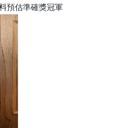
雙料預估準確獎冠軍