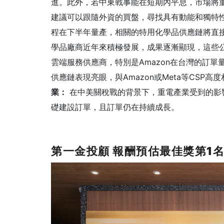
進。此外，若中東戰事能在短期內平息，市場將
建議可以跟隨外資的買盤，尋找具有動能和獨特
程在下半年量產，相關的特用化學品供應鏈將直
學品廠商近年來積極發展，成果逐漸顯現，這些
雲端服務供應商，特別是Amazon在台灣的訂單
供應鏈表現亮眼，與Amazon或Meta等CSP
業：
在中美關稅戰的背景下，重電產業受到的影
礎建設訂單，且訂單仍在持續成長。
第一金投顧
報酬預估最佳獎第1