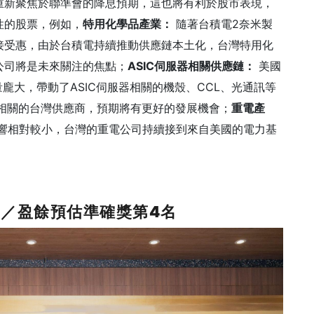
重新聚焦於聯準會的降息預期，這也將有利於股市表現，
性的股票，例如，
特用化學品產業：
隨著台積電2奈米製
接受惠，由於台積電持續推動供應鏈本土化，台灣特用化
公司將是未來關注的焦點；
ASIC伺服器相關供應鏈：
美國
量龐大，帶動了ASIC伺服器相關的機殼、CCL、光通訊等
高度相關的台灣供應商，預期將有更好的發展機會；
重電產
響相對較小，台灣的重電公司持續接到來自美國的電力基
名／盈餘預估準確獎第4
名