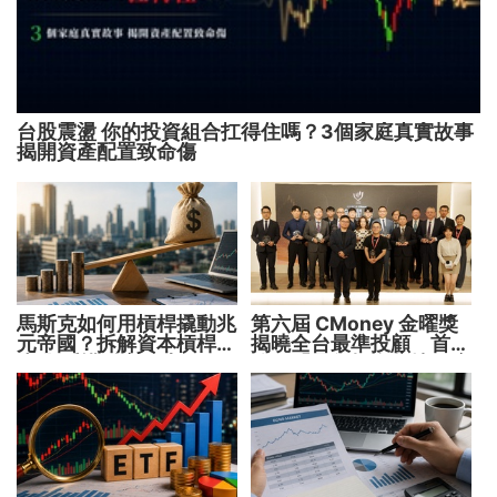
台股震盪 你的投資組合扛得住嗎？3個家庭真實故事
揭開資產配置致命傷
馬斯克如何用槓桿撬動兆
第六屆 CMoney 金曜獎
元帝國？拆解資本槓桿5
揭曉全台最準投顧 首度
步驟 看懂財富放大術
公開「零售投資數據」應
用 助攻投顧、投信打造
下一代