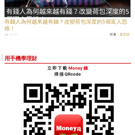
有錢人為何越來越有錢？改變荷包深度的5個富人思
維！
作者：
葉芷娟
10,917
用手機學理財
立 即 下 載
Money 錢
掃 描 QRcode