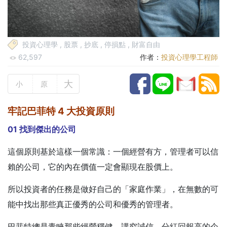
投資心理學
,
股票
,
抄底
,
停損點
,
財富自由
62,597
作者：
投資心理學工程師
大
小
原
牢記巴菲特 4 大投資原則
01 找到傑出的公司
這個原則基於這樣一個常識：一個經營有方，管理者可以信
賴的公司，它的內在價值一定會顯現在股價上。
所以投資者的任務是做好自己的「家庭作業」，在無數的可
能中找出那些真正優秀的公司和優秀的管理者。
巴菲特總是青睞那些經營穩健、講究誠信、分紅回報高的企