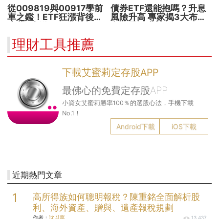
從009819與00917學前
債券ETF還能抱嗎？升息
車之鑑！ETF狂漲背後
風險升高 專家揭3大布局
暗藏2大溢價陷阱
方向靈活應對
理財工具推薦
下載艾蜜莉定存股APP
最佛心的免費定存股APP
小資女艾蜜莉勝率100％的選股心法，手機下載
No.1！
Android下載
iOS下載
近期熱門文章
高所得族如何聰明報稅？陳重銘全面解析股
利、海外資產、贈與、遺產報稅規劃
作者：
沈以寧
13,437