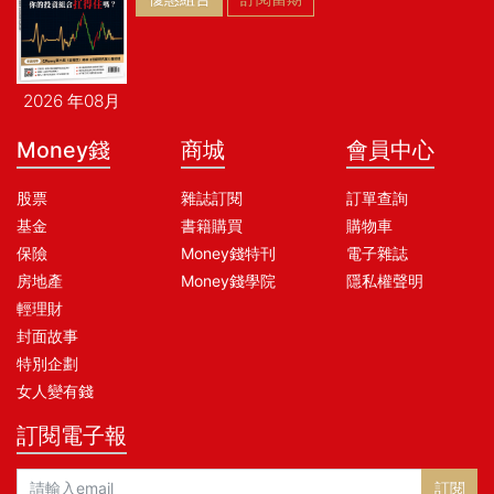
2026 年08月
Money錢
商城
會員中心
股票
雜誌訂閱
訂單查詢
基金
書籍購買
購物車
保險
Money錢特刊
電子雜誌
房地產
Money錢學院
隱私權聲明
輕理財
封面故事
特別企劃
女人變有錢
訂閱電子報
訂閱