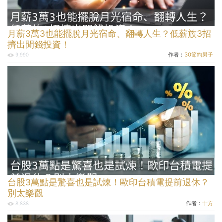
月薪3萬3也能擺脫月光宿命、翻轉人生？低薪族3招
擠出閒錢投資！
作者：
30節約男子
9,990
台股3萬點是驚喜也是試煉！歐印台積電提前退休？
別太樂觀
作者：
十方
8,838