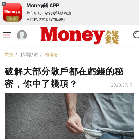
Money錢 APP
股市新知、省錢秘訣隨身讀
再忙也能掌握股市脈動!
首頁
精選頻道
輕理財
破解大部分散戶都在虧錢的秘
密，你中了幾項？
2020/07/17