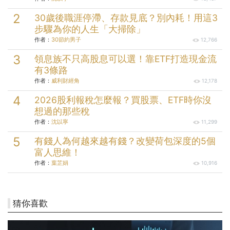
30歲後職涯停滯、存款見底？別內耗！用這3
步驟為你的人生「大掃除」
作者：
30節約男子
12,766
領息族不只高股息可以選！靠ETF打造現金流
有3條路
作者：
威利財經角
12,178
2026股利報稅怎麼報？買股票、ETF時你沒
想過的那些稅
作者：
沈以寧
11,299
有錢人為何越來越有錢？改變荷包深度的5個
富人思維！
作者：
葉芷娟
10,916
猜你喜歡