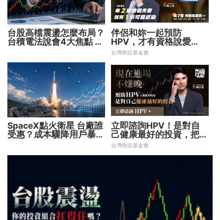
台股高檔震盪怎麼布局？
伴侶和妳一起預防
台積電法說會4大焦點 AI
HPV，才有資格說愛
設備股、蘋概股受惠
妳！
台灣癌症基金會
SpaceX點火衛星 台廠誰
立即諮詢HPV！是對自
受惠？成本驟降用戶暴增
己健康最好的投資，把握
華通、穩懋享紅利！
現在不嫌晚！
台灣癌症基金會