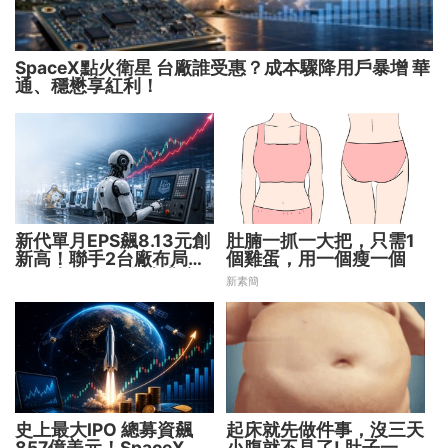
SpaceX點火衛星 台廠誰受惠？成本驟降用戶暴增 華
通、穩懋享紅利！
新代單月EPS飆8.13元創
肚腩一抓一大把，只需1
新高！聯手2台廠布局機
個雞蛋，用一個瘦一個
器人大腦 搶攻數十兆商
新素簡
機
史上最大IPO 總募資飆
起床就先做件事，沒三天
857億美元！SpaceX升
小腹就不見了! 肚子一天