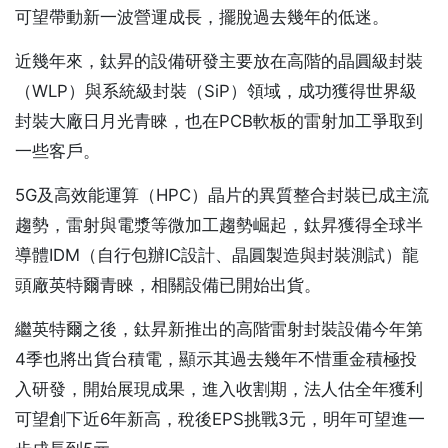
可望帶動新一波營運成長，擺脫過去幾年的低迷。
近幾年來，鈦昇的設備研發主要放在高階的晶圓級封裝
（WLP）與系統級封裝（SiP）領域，成功獲得世界級
封裝大廠日月光青睞，也在PCB軟板的雷射加工爭取到
一些客戶。
5G及高效能運算（HPC）晶片的異質整合封裝已成主流
趨勢，雷射與電漿等微加工趨勢崛起，鈦昇獲得全球半
導體IDM（自行包辦IC設計、晶圓製造與封裝測試）龍
頭廠英特爾青睞，相關設備已開始出貨。
繼英特爾之後，鈦昇新推出的高階雷射封裝設備今年第
4季也將出貨台積電，顯示其過去幾年不惜重金積極投
入研發，開始展現成果，進入收割期，法人估全年獲利
可望創下近6年新高，稅後EPS挑戰3元，明年可望進一