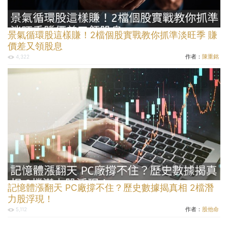
景氣循環股這樣賺！2檔個股實戰教你抓準淡旺季 賺
價差又領股息
作者：
陳重銘
4,322
記憶體漲翻天 PC廠撐不住？歷史數據揭真相 2檔潛
力股浮現！
作者：
股他命
5,112