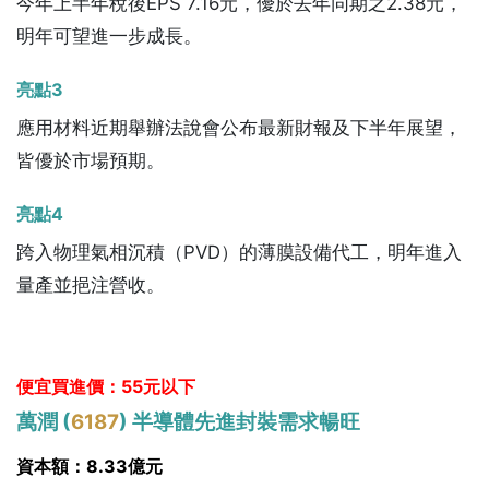
今年上半年稅後EPS 7.16元，優於去年同期之2.38元，
明年可望進一步成長。
亮點3
應用材料近期舉辦法說會公布最新財報及下半年展望，
皆優於市場預期。
亮點4
跨入物理氣相沉積（PVD）的薄膜設備代工，明年進入
量產並挹注營收。
便宜買進價：55元以下
萬潤 (
6187
) 半導體先進封裝需求暢旺
資本額：8.33億元