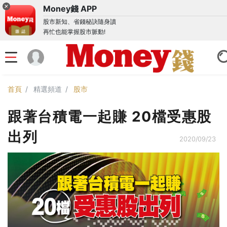
Money錢 APP
股市新知、省錢秘訣隨身讀
再忙也能掌握股市脈動!
首頁
精選頻道
股市
跟著台積電一起賺 20檔受惠股
出列
2020/09/23