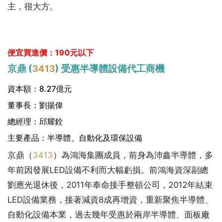
主，很大方。
便宜買進價：190元以下
京鼎 (
3413
) 受惠半導體設備代工商機
資本額：8.27億元
董事長：劉揚偉
總經理：邱耀銓
主要產品：半導體、自動化及環保設備
京鼎（
3413
）為鴻海集團成員，前身為沛鑫半導體，多
年前因發展LED設備不利而大幅虧損。前鴻海資深副總
劉應光退休後，2011年奉命接手整頓公司，2012年結束
LED設備業務，接著減資8成再增資，重新聚焦半導體、
自動化設備本業，過去幾年受惠於兩岸半導體、面板廠