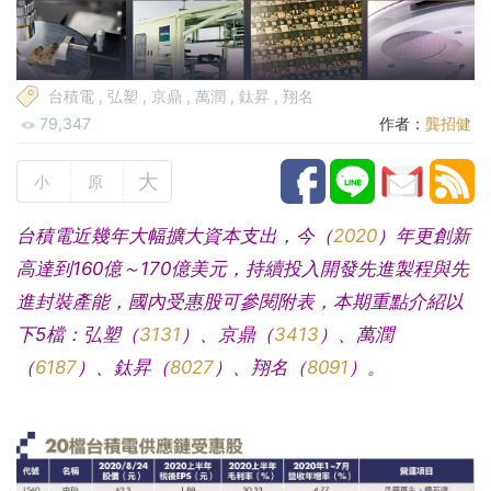
台積電
,
弘塑
,
京鼎
,
萬潤
,
鈦昇
,
翔名
79,347
作者：
龔招健
大
小
原
台積電近幾年大幅擴大資本支出，今（
2020
）年更創新
高達到160億～170億美元，持續投入開發先進製程與先
進封裝產能，國內受惠股可參閱附表，本期重點介紹以
下5檔：弘塑（
3131
）、京鼎（
3413
）、萬潤
（
6187
）、鈦昇（
8027
）、翔名（
8091
）。