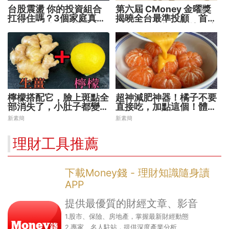
台股震盪 你的投資組合
第六屆 CMoney 金曜獎
扛得住嗎？3個家庭真實
揭曉全台最準投顧 首度
故事 揭開資產配置致命
公開「零售投資數據」應
傷
用 助攻投顧、投信打造
下一代
檸檬搭配它，臉上斑點全
超神減肥神器！橘子不要
部消失了，小肚子都變平
直接吃，加點這個！體重
坦了
天天下降
新素簡
新素簡
理財工具推薦
下載Money錢 - 理財知識隨身讀
APP
提供最優質的財經文章、影音
1.股市、保險、房地產，掌握最新財經動態
2.專家、名人駐站，提供深度產業分析