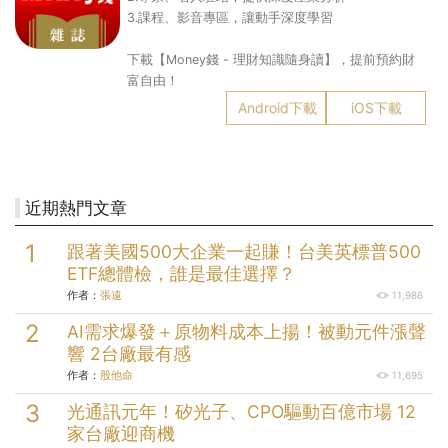
3.課程、影音專區，讓動手深度學習
下載【Money錢 - 理財知識隨身讀】，提前預約財
富自由！
Android下載
iOS下載
近期熱門文章
跟著美國500大企業一起賺！台美英標普500
ETF總體檢，誰是最佳選擇？
作者：
張遠
11,986
AI需求爆發＋原物料成本上揚！被動元件漲聲
響 2台廠最有感
作者：
股他命
11,695
光通訊元年！矽光子、CPO驅動百億市場 12
家台廠迎商機