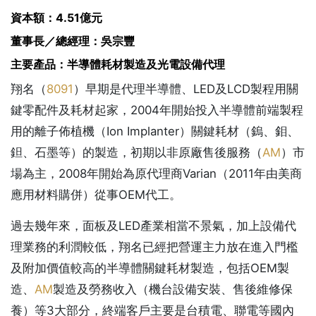
資本額：4.51億元
董事長／總經理：吳宗豐
主要產品：半導體耗材製造及光電設備代理
翔名（
8091
）早期是代理半導體、LED及LCD製程用關
鍵零配件及耗材起家，2004年開始投入半導體前端製程
用的離子佈植機（Ion Implanter）關鍵耗材（鎢、鉬、
鉭、石墨等）的製造，初期以非原廠售後服務（
AM
）市
場為主，2008年開始為原代理商Varian（2011年由美商
應用材料購併）從事OEM代工。
過去幾年來，面板及LED產業相當不景氣，加上設備代
理業務的利潤較低，翔名已經把營運主力放在進入門檻
及附加價值較高的半導體關鍵耗材製造，包括OEM製
造、
AM
製造及勞務收入（機台設備安裝、售後維修保
養）等3大部分，終端客戶主要是台積電、聯電等國內