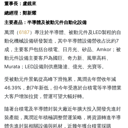
董事長：盧鏡來
總經理：鄭新耀
主要產品：半導體及被動元件自動化設備
萬潤（
6187
）專注於半導體、被動元件及LED製程的自
動化機械設備研發製造，其中半導體設備營收占比約7
成，主要客戶包括台積電、日月光、矽品、Amkor；被
動元件設備主要客戶為國巨、奇力新、風華高科、
Murata；LED設備則供應隆達、億光、光寶等。
受被動元件景氣從高峰下滑拖累，萬潤去年營收年減
46.39%，創7年新低，但今年受惠於台積電等半導體業
大客戶增加拉貨，營運可望大幅好轉。
隨著台積電及半導體封裝大廠近年擴大投入開發先進封
裝產能，萬潤近年積極調整營運策略，將資源轉進半導
體先進封裝相關設備與耗材，近幾年獲台積電採購