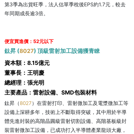
第3季為出貨旺季，法人估單季稅後EPS約1.7元，較去
年同期成長逾3倍。
便宜買進價：52元以下
鈦昇 (
8027
) 頂級雷射加工設備獲青睞
資本額：8.15億元
董事長：王明慶
總經理：張光明
主要產品：雷射設備、SMD包裝材料
鈦昇（
8027
）在雷射打印、雷射微加工及電漿微加工等
設備上深耕多年，技術上不斷取得突破，其中用於半導
體先進封裝的高階晶圓級雷射切割設備、高階基板級封
裝雷射微加工設備，已成功打入半導體產業龍頭大廠，