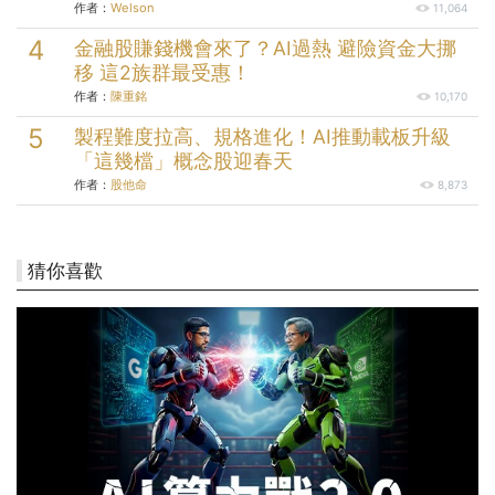
作者：
Welson
11,064
金融股賺錢機會來了？AI過熱 避險資金大挪
移 這2族群最受惠！
作者：
陳重銘
10,170
製程難度拉高、規格進化！AI推動載板升級
「這幾檔」概念股迎春天
作者：
股他命
8,873
猜你喜歡