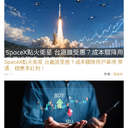
SpaceX點火衛星 台廠誰受惠？成本驟降用戶暴增 華
通、穩懋享紅利！
作者：
股他命
315