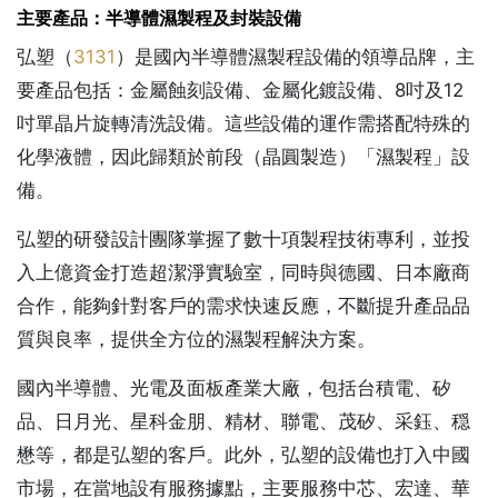
主要產品：半導體濕製程及封裝設備
弘塑（
3131
）是國內半導體濕製程設備的領導品牌，主
要產品包括：金屬蝕刻設備、金屬化鍍設備、8吋及12
吋單晶片旋轉清洗設備。這些設備的運作需搭配特殊的
化學液體，因此歸類於前段（晶圓製造）「濕製程」設
備。
弘塑的研發設計團隊掌握了數十項製程技術專利，並投
入上億資金打造超潔淨實驗室，同時與德國、日本廠商
合作，能夠針對客戶的需求快速反應，不斷提升產品品
質與良率，提供全方位的濕製程解決方案。
國內半導體、光電及面板產業大廠，包括台積電、矽
品、日月光、星科金朋、精材、聯電、茂矽、采鈺、穏
懋等，都是弘塑的客戶。此外，弘塑的設備也打入中國
市場，在當地設有服務據點，主要服務中芯、宏達、華