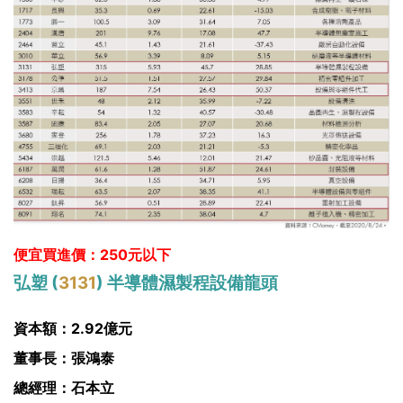
便宜買進價：250元以下
弘塑 (
3131
) 半導體濕製程設備龍頭
資本額：2.92億元
董事長：張鴻泰
總經理：石本立