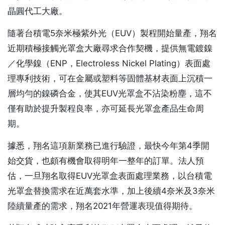
晶圓代工大廠。
隨著台積電5奈米極紫外光（EUV）製程開始量產，翔名
近期積極接觸光罩盒大廠尋求合作契機，提供無電鍍鎳
／化學鎳（ENP，Electroless Nickel Plating）表面處
理專利技術，可在金屬或塑料等固體基材表面上沉積一
層均勻的鎳磷合金，使其EUV光罩盒不沾染粉塵，這不
僅有助於提升製程良率，亦可延長光罩盒產品生命周
期。
據悉，翔名這項新業務已進行驗證，最快今年第4季開
始交貨，也頗有機會取得明年一整年的訂單。法人預
估，一旦翔名取得EUV光罩盒表面處理業務，以台積電
光罩盒替換需求在近萬套水準，加上後續4奈米及3奈米
陸續量產的需求，翔名2021年營運表現值得期待。