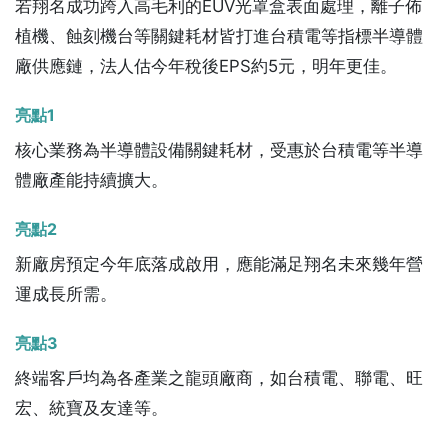
若翔名成功跨入高毛利的EUV光罩盒表面處理，離子佈
植機、蝕刻機台等關鍵耗材皆打進台積電等指標半導體
廠供應鏈，法人估今年稅後EPS約5元，明年更佳。
亮點1
核心業務為半導體設備關鍵耗材，受惠於台積電等半導
體廠產能持續擴大。
亮點2
新廠房預定今年底落成啟用，應能滿足翔名未來幾年營
運成長所需。
亮點3
終端客戶均為各產業之龍頭廠商，如台積電、聯電、旺
宏、統寶及友達等。