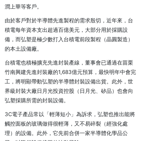
潤上華等客戶。
由於客戶對於半導體先進製程的需求殷切，近年來，台
積電每年資本支出超過百億美元，大部分用於採購設
備，而弘塑是極少數打入台積電前段製程（晶圓製造）
的本土設備廠。
台積電也積極擴充先進封裝產線，董事會已通過在苗栗
竹南興建先進封裝廠的1,683億元預算，最快明年中會完
工，將明顯帶動弘塑的半導體封裝設備出貨。此外，世
界級封裝大廠日月光投資控股（日月光、矽品）也會向
弘塑採購所需的封裝設備。
3C電子產品常以「輕薄短小」為訴求，弘塑也推出能將
觸控面板的玻璃做得很輕薄，又不易碎裂（經強化處
理）的設備。此外，它先前合併一家半導體化學品公