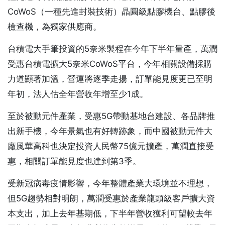
CoWoS（一種先進封裝技術）晶圓級點膠機台、點膠後
檢查機，為獨家供應商。
台積電大手筆投資的5奈米製程在今年下半年量產，萬潤
受惠台積電擴大5奈米CoWoS平台，今年相關設備採購
力道顯著加溫，營運將逐季走揚，訂單能見度更已至明
年初，法人估全年營收年增至少1成。
至於被動元件產業，受惠5G帶動基地台建設、各品牌推
出新手機，今年景氣也有好轉跡象，而中國被動元件大
廠風華高科也決定投資人民幣75億元擴產，萬潤直接受
惠，相關訂單能見度也達到第3季。
受新冠病毒疫情影響，今年整體產業大環境並不理想，
但5G趨勢相對明朗，萬潤受惠於產業龍頭級客戶擴大資
本支出，加上去年基期低，下半年營收獲利可望較去年