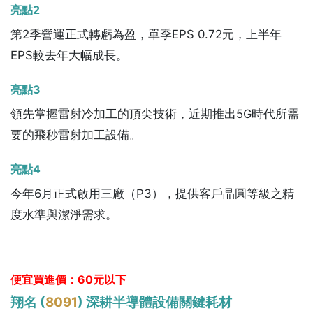
亮點2
第2季營運正式轉虧為盈，單季EPS 0.72元，上半年
EPS較去年大幅成長。
亮點3
領先掌握雷射冷加工的頂尖技術，近期推出5G時代所需
要的飛秒雷射加工設備。
亮點4
今年6月正式啟用三廠（P3），提供客戶晶圓等級之精
度水準與潔淨需求。
便宜買進價：60元以下
翔名 (
8091
) 深耕半導體設備關鍵耗材