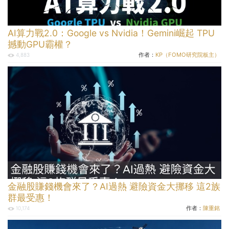
AI算力戰2.0：Google vs Nvidia！Gemini崛起 TPU
撼動GPU霸權？
作者：
KP（FOMO研究院板主）
4,883
金融股賺錢機會來了？AI過熱 避險資金大挪移 這2族
群最受惠！
作者：
陳重銘
10,174