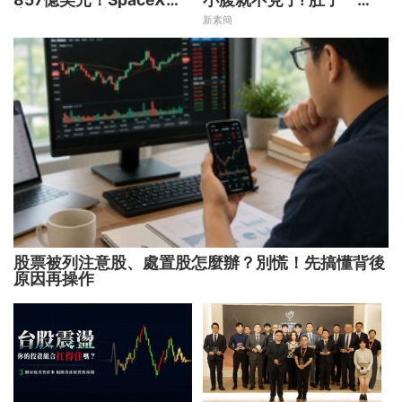
空 股價能飛多久？
天變小！
新素簡
股票被列注意股、處置股怎麼辦？別慌！先搞懂背後
原因再操作