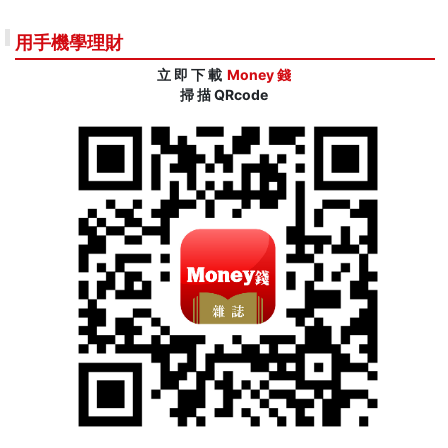
用手機學理財
立 即 下 載
Money 錢
掃 描 QRcode