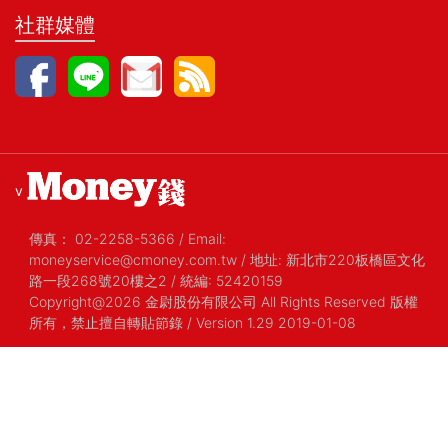
社群媒體
v
傳真：
02-2258-5366
/
Email:
moneyservice@cmoney.com.tw
/
地址: 新北市220板橋區文化
路一段268號20樓之2
/
統編: 52420159
Copyright@2026 金尉股份有限公司 All Rights Reserved 版權
所有，禁止擅自轉貼節錄
/ Version 1.29 2019-01-08