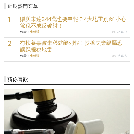
近期熱門文章
贈與未達244萬也要申報？4大地雷別踩 小心
節稅不成反破財！
作者：
余佳璋
25,679
有扶養事實未必就能列報！扶養失業親屬恐
誤踩報稅地雷
作者：
余佳璋
16,626
猜你喜歡