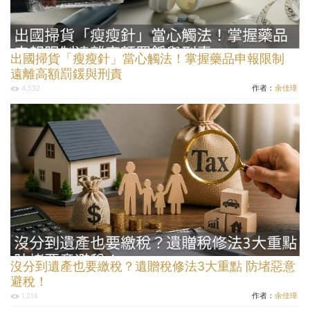
出國掃貨「瘦瘦針」當心觸法！掌握藥品申報限制
遠離高額罰鍰與刑責
作者：
余佳璋
4,532
沒分到遺產也要繳稅？遺贈稅修法3大重點 防堵惡意
避稅！
作者：
余佳璋
1,214