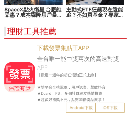
SpaceX點火衛星 台廠誰
主動式ETF狂飆現在還能
受惠？成本驟降用戶暴增
追？不如買基金？專家親
華通、穩懋享紅利！
解5大疑問！
理財工具推薦
下載發票集點王APP
全台唯一能中獎兩次的高速對獎
APP
【歡慶一週年的超狂活動正式上線】
★雙平台全榜冠軍，用戶認證、擊敗抖音
★Dcard、Ptt、多個社群網友熱情推薦
★超多好禮獎不完，點數加倍獎品爽拿！
Android下載
iOS下載