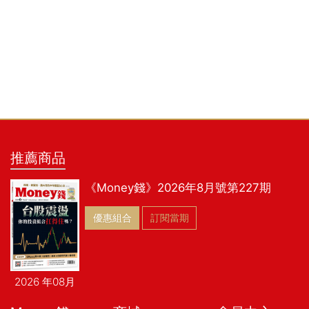
推薦商品
《Money錢》2026年8月號第227期
優惠組合
訂閱當期
2026 年08月