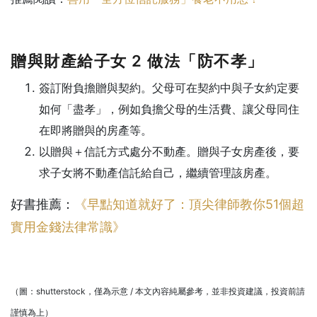
贈與財產給子女 2 做法「防不孝」
簽訂附負擔贈與契約。父母可在契約中與子女約定要
如何「盡孝」，例如負擔父母的生活費、讓父母同住
在即將贈與的房產等。
以贈與＋信託方式處分不動產。贈與子女房產後，要
求子女將不動產信託給自己，繼續管理該房產。
好書推薦：
《早點知道就好了：頂尖律師教你51個超
實用金錢法律常識》
（圖：shutterstock，僅為示意 / 本文內容純屬參考，並非投資建議，投資前請
謹慎為上）