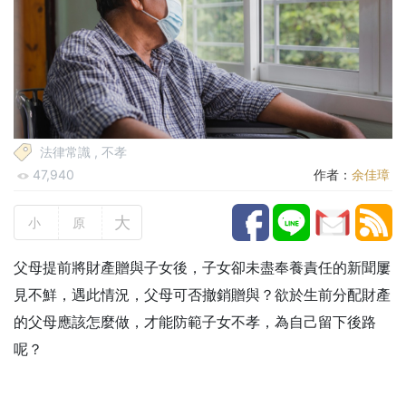
法律常識
,
不孝
47,940
作者：
余佳璋
大
小
原
父母提前將財產贈與子女後，子女卻未盡奉養責任的新聞屢
見不鮮，遇此情況，父母可否撤銷贈與？欲於生前分配財產
的父母應該怎麼做，才能防範子女不孝，為自己留下後路
呢？