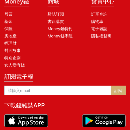
Money錢
商城
會員中心
股票
雜誌訂閱
訂單查詢
基金
書籍購買
購物車
保險
Money錢特刊
電子雜誌
房地產
Money錢學院
隱私權聲明
輕理財
封面故事
特別企劃
女人變有錢
訂閱電子報
訂閱
下載錢雜誌APP