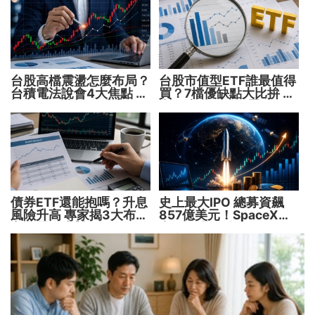
台股高檔震盪怎麼布局？
台股市值型ETF誰最值得
台積電法說會4大焦點 AI
買？7檔優缺點大比拚 找
設備股、蘋概股受惠
出最適合你的配置
債券ETF還能抱嗎？升息
史上最大IPO 總募資飆
風險升高 專家揭3大布局
857億美元！SpaceX升
方向靈活應對
空 股價能飛多久？