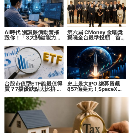
AI時代 別讓廉價勤奮摧
第六屆 CMoney 金曜獎
毀你！「3大關鍵能力」
揭曉全台最準投顧 首度
決定職場身價
公開「零售投資數據」應
用 助攻投顧、投信打造
下一代
台股市值型ETF誰最值得
史上最大IPO 總募資飆
買？7檔優缺點大比拚 找
857億美元！SpaceX升
出最適合你的配置
空 股價能飛多久？