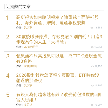
近期熱門文章
高所得族如何聰明報稅？陳重銘全面解析股
利、海外資產、贈與、遺產報稅規劃
作者：
沈以寧
13,352
30歲後職涯停滯、存款見底？別內耗！用這3
步驟為你的人生「大掃除」
作者：
30節約男子
12,751
領息族不只高股息可以選！靠ETF打造現金流
有3條路
作者：
威利財經角
12,152
2026股利報稅怎麼報？買股票、ETF時你沒
想過的那些稅
作者：
沈以寧
11,207
有錢人為何越來越有錢？改變荷包深度的5個
富人思維！
作者：
葉芷娟
10,907