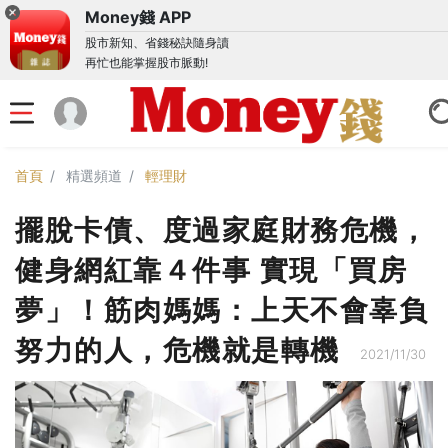
Money錢 APP
股市新知、省錢秘訣隨身讀
再忙也能掌握股市脈動!
首頁
精選頻道
輕理財
擺脫卡債、度過家庭財務危機，
健身網紅靠４件事 實現「買房
夢」！筋肉媽媽：上天不會辜負
努力的人，危機就是轉機
2021/11/30