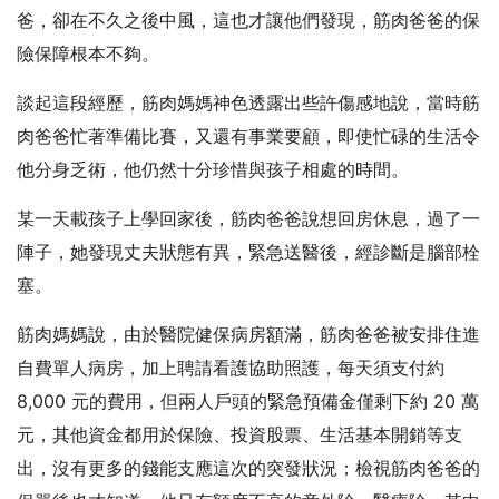
爸，卻在不久之後中風，這也才讓他們發現，筋肉爸爸的保
險保障根本不夠。
談起這段經歷，筋肉媽媽神色透露出些許傷感地說，當時筋
肉爸爸忙著準備比賽，又還有事業要顧，即使忙碌的生活令
他分身乏術，他仍然十分珍惜與孩子相處的時間。
某一天載孩子上學回家後，筋肉爸爸說想回房休息，過了一
陣子，她發現丈夫狀態有異，緊急送醫後，經診斷是腦部栓
塞。
筋肉媽媽說，由於醫院健保病房額滿，筋肉爸爸被安排住進
自費單人病房，加上聘請看護協助照護，每天須支付約
8,000 元的費用，但兩人戶頭的緊急預備金僅剩下約 20 萬
元，其他資金都用於保險、投資股票、生活基本開銷等支
出，沒有更多的錢能支應這次的突發狀況；檢視筋肉爸爸的