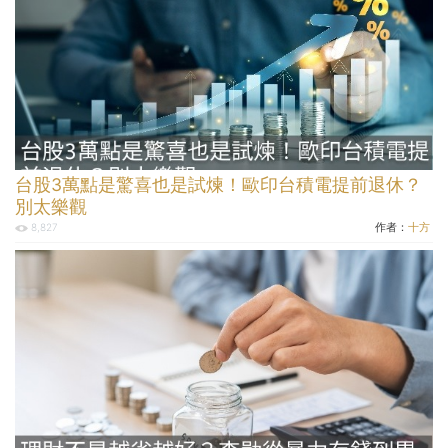
台股3萬點是驚喜也是試煉！歐印台積電提前退休？
別太樂觀
作者：
十方
8,827