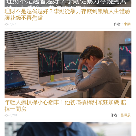
理財不是越省越好？李勛從暴力存錢到累積人生體驗
讓花錢不再焦慮
作者：
李勛
7,124
年輕人瘋槓桿小心翻車！他初嚐槓桿甜頭狂加碼 賠
掉一間房
作者：
呂珮辰
8,201