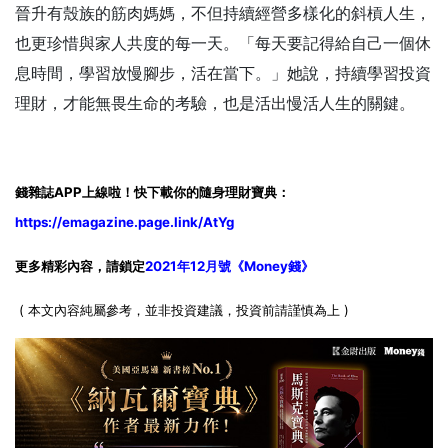
晉升有殼族的筋肉媽媽，不但持續經營多樣化的斜槓人生，
也更珍惜與家人共度的每一天。「每天要記得給自己一個休
息時間，學習放慢腳步，活在當下。」她說，持續學習投資
理財，才能無畏生命的考驗，也是活出慢活人生的關鍵。
錢雜誌APP上線啦！快下載你的隨身理財寶典：
https://emagazine.page.link/AtYg
更多精彩內容，請鎖定
2021年12月號《Money錢》
( 本文內容純屬參考，並非投資建議，投資前請謹慎為上 )