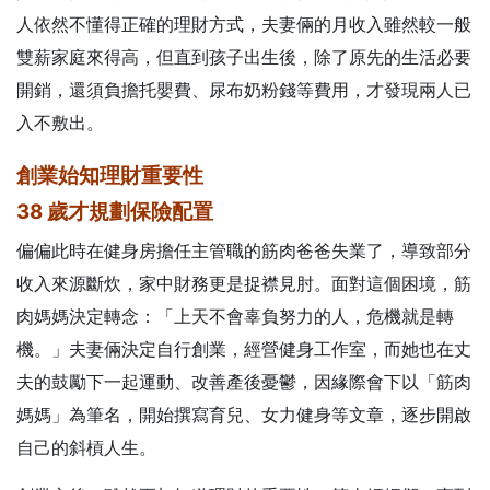
人依然不懂得正確的理財方式，夫妻倆的月收入雖然較一般
雙薪家庭來得高，但直到孩子出生後，除了原先的生活必要
開銷，還須負擔托嬰費、尿布奶粉錢等費用，才發現兩人已
入不敷出。
創業始知理財重要性
38 歲才規劃保險配置
偏偏此時在健身房擔任主管職的筋肉爸爸失業了，導致部分
收入來源斷炊，家中財務更是捉襟見肘。面對這個困境，筋
肉媽媽決定轉念：「上天不會辜負努力的人，危機就是轉
機。」夫妻倆決定自行創業，經營健身工作室，而她也在丈
夫的鼓勵下一起運動、改善產後憂鬱，因緣際會下以「筋肉
媽媽」為筆名，開始撰寫育兒、女力健身等文章，逐步開啟
自己的斜槓人生。