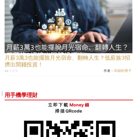
月薪3萬3也能擺脫月光宿命、翻轉人生？低薪族3招
擠出閒錢投資！
作者：
30節約男子
9,976
用手機學理財
立 即 下 載
Money 錢
掃 描 QRcode