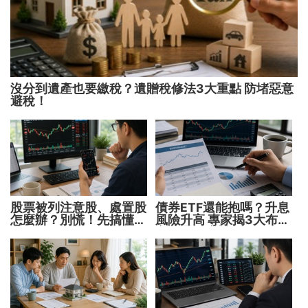
沒分到遺產也要繳稅？遺贈稅修法3大重點 防堵惡意
避稅！
股票被列注意股、處置股
債券ETF還能抱嗎？升息
怎麼辦？別慌！先搞懂背
風險升高 專家揭3大布局
後原因再操作
方向靈活應對