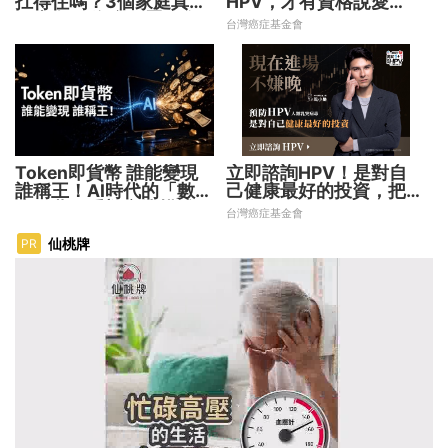
扛得住嗎？3個家庭真實
HPV，才有資格說愛
故事 揭開資產配置致命
妳！
台灣癌症基金會
傷
Token即貨幣 誰能變現
立即諮詢HPV！是對自
誰稱王！AI時代的「數位
己健康最好的投資，把握
水電費」重塑商業模式
現在不嫌晚！
台灣癌症基金會
仙桃牌
PR