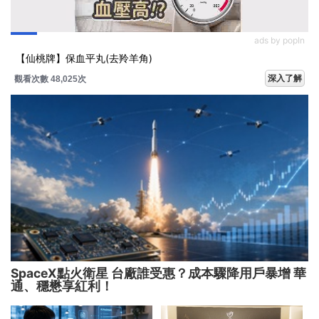
ads by popIn
【仙桃牌】保血平丸(去羚羊角)
深入了解
觀看次數 48,044次
SpaceX點火衛星 台廠誰受惠？成本驟降用戶暴增 華
通、穩懋享紅利！