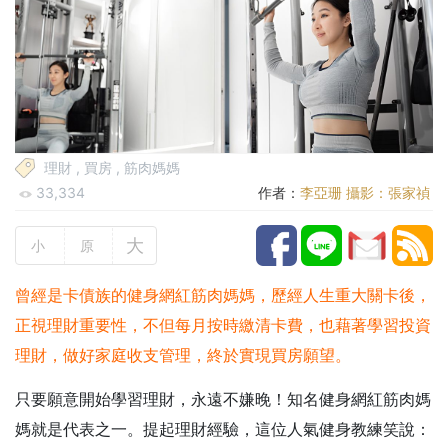
理財
,
買房
,
筋肉媽媽
33,334
作者：
李亞珊 攝影：張家禎
大
小
原
曾經是卡債族的健身網紅筋肉媽媽，歷經人生重大關卡後，
正視理財重要性，不但每月按時繳清卡費，也藉著學習投資
理財，做好家庭收支管理，終於實現買房願望。
只要願意開始學習理財，永遠不嫌晚！知名健身網紅筋肉媽
媽就是代表之一。提起理財經驗，這位人氣健身教練笑說：