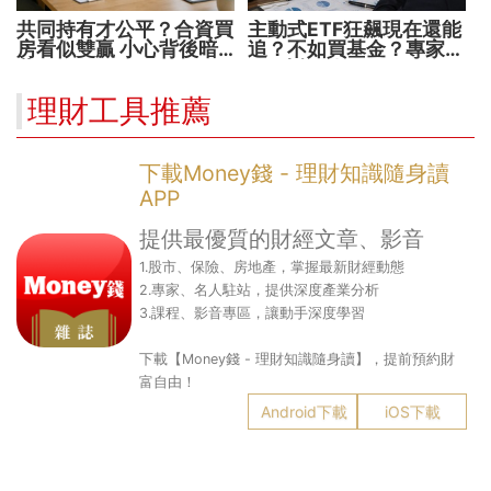
共同持有才公平？合資買
主動式ETF狂飆現在還能
房看似雙贏 小心背後暗
追？不如買基金？專家親
藏代價！
解5大疑問！
理財工具推薦
下載Money錢 - 理財知識隨身讀
APP
提供最優質的財經文章、影音
1.股市、保險、房地產，掌握最新財經動態
2.專家、名人駐站，提供深度產業分析
3.課程、影音專區，讓動手深度學習
下載【Money錢 - 理財知識隨身讀】，提前預約財
富自由！
Android下載
iOS下載