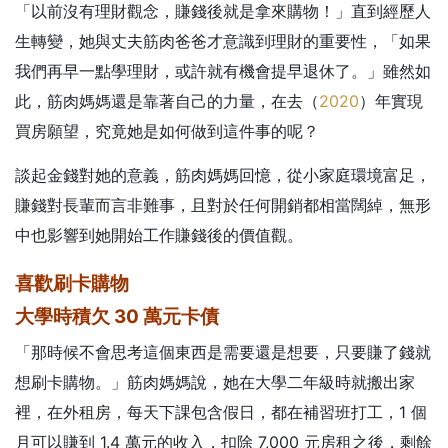
「以前沒有理財觀念，賺錢後就是拿來購物！」直到經歷人
生轉變，她與丈夫筋肉爸爸才意識到理財的重要性，「如果
我們再早一點學理財，或許就有機會提早退休了。」雖然如
此，筋肉媽媽還是靠著自己的力量，在去（
2020
）年實現
買房願望，究竟她是如何做到這件事的呢？
談起金錢對她的意義，筋肉媽媽回憶，從小家庭環境富足，
賺錢對長輩而言非難事，且對於任何開銷都相當闊綽，無形
中也影響到她開始工作賺錢後的價值觀。
喜歡刷卡購物
大學時積欠 30 萬元卡債
「那時候不會思考這個東西是需要還是想要，只要賺了錢就
想刷卡購物。」筋肉媽媽說，她在大學二年級時就搬出家
裡，在外租房，每天下課包含假日，都在補習班打工，1 個
月可以賺到 1.4 萬元的收入，扣除 7,000 元房租之後，剩餘