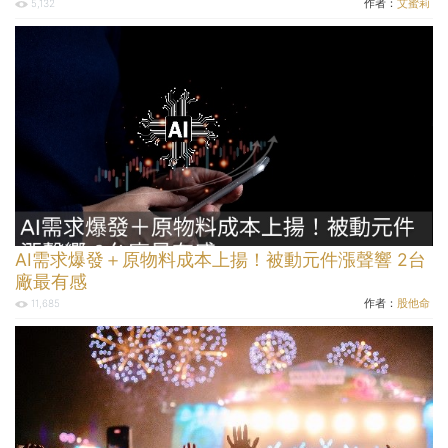
作者：
艾蜜莉
5,132
AI需求爆發＋原物料成本上揚！被動元件漲聲響 2台
廠最有感
作者：
股他命
11,685