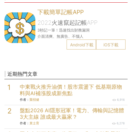
下載簡單記帳APP
2022火速竄起記帳APP
3秒記一筆！迅速找出財務漏洞
介面清爽、無廣告、不惱人
Android下載
iOS下載
近期熱門文章
中東戰火推升油價！股市震盪下 低基期原物
料與AI補漲股成新焦點
作者：
龔招健
6,916
盤點2026 AI隱形冠軍！電力、傳輸與記憶體
3大主線 誰成最大贏家？
作者：
黃士育
6,278