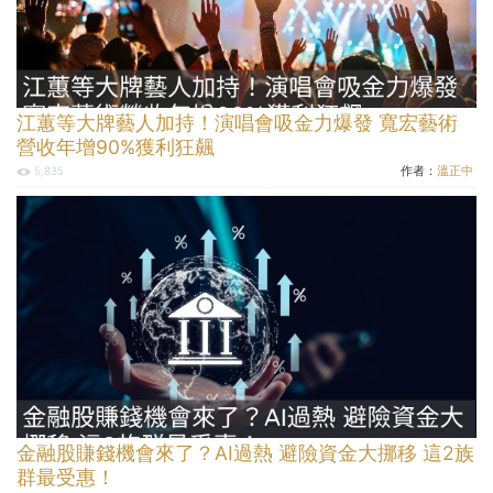
江蕙等大牌藝人加持！演唱會吸金力爆發 寬宏藝術
營收年增90%獲利狂飆
作者：
溫正中
5,835
金融股賺錢機會來了？AI過熱 避險資金大挪移 這2族
群最受惠！