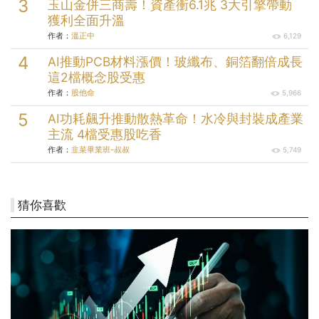
玉山金併三商壽！資產衝6.1兆 3大引擎帶動
獲利全面升溫
作者：
溫正中
6,129
AI推動PCB材料漲價！玻纖布、銅箔翻倍成長
這2檔概念股受惠
作者：
股他命
5,966
AI功耗飆升推動散熱革命！水冷與封裝成產業
主流 4檔受惠股吃香
作者：
韭菜畢業班-叔叔
5,749
猜你喜歡