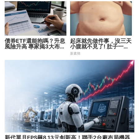
債券ETF還能抱嗎？升息
起床就先做件事，沒三天
風險升高 專家揭3大布局
小腹就不見了! 肚子一天
方向靈活應對
天變小！
新素簡
新代單月EPS飆8.13元創新高！聯手2台廠布局機器