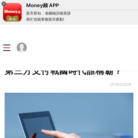
Money錢 APP
股市新知、省錢秘訣隨身讀
再忙也能掌握股市脈動!
首頁
精選頻道
股市
第三方支付戰國時代誰稱霸？
2016/03/08