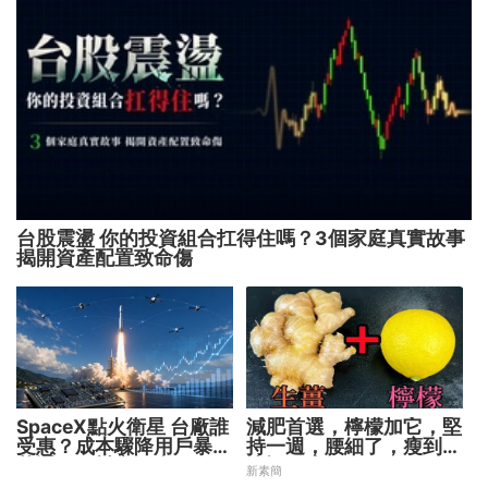
台股震盪 你的投資組合扛得住嗎？3個家庭真實故事
揭開資產配置致命傷
SpaceX點火衛星 台廠誰
減肥首選，檸檬加它，堅
受惠？成本驟降用戶暴增
持一週，腰細了，瘦到你
華通、穩懋享紅利！
懷疑人生
新素簡