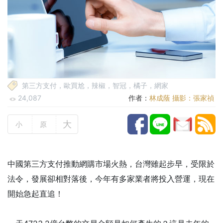
第三方支付，歐買尬，辣椒，智冠，橘子，網家
24,087
作者：
林成蔭 攝影：張家禎
大
小
原
中國第三方支付推動網購市場火熱，台灣雖起步早，受限於
法令，發展卻相對落後，今年有多家業者將投入營運，現在
開始急起直追！