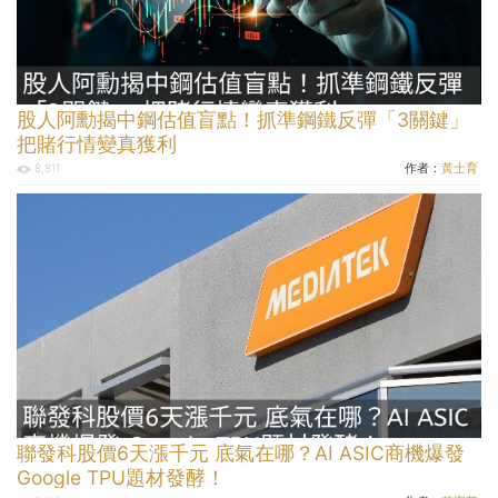
股人阿勳揭中鋼估值盲點！抓準鋼鐵反彈「3關鍵」
把賭行情變真獲利
作者：
黃士育
8,811
聯發科股價6天漲千元 底氣在哪？AI ASIC商機爆發
Google TPU題材發酵！