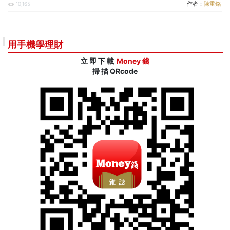
作者：
陳重銘
10,165
用手機學理財
立 即 下 載
Money 錢
掃 描 QRcode