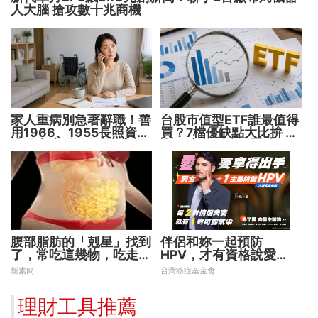
人大腦 搶攻數十兆商機
家人重病別急著辭職！善
台股市值型ETF誰最值得
用1966、1955長照資源
買？7檔優缺點大比拚 找
撐過家庭財務危機
出最適合你的配置
腹部脂肪的「剋星」找到
伴侶和妳一起預防
了，常吃這幾物，吃走大
HPV，才有資格說愛
肚囊，瘦出小蠻腰
妳！
新素簡
台灣癌症基金會
理財工具推薦