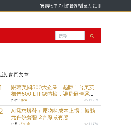
購物車(0)
|
影音課程
|
登入
|
註冊
近期熱門文章
跟著美國500大企業一起賺！台美英
標普500 ETF總體檢，誰是最佳選
擇？
作者：
張遠
11,939
AI需求爆發＋原物料成本上揚！被動
元件漲聲響 2台廠最有感
作者：
股他命
11,670