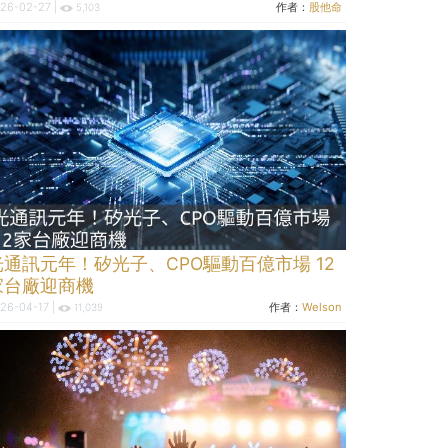
26-02-27 |
作者：
股他命
5,103
光通訊元年！矽光子、CPO驅動百億市場 12
家台廠迎商機
26-04-17 |
作者：
Welson
11,039