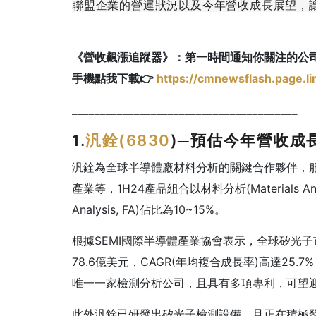
聯盟企業的營運狀況以及今年營收成長展望，
《營收飆漲追蹤器》：第一時間通知你關注的公
手機點我下載👉
https://cmnewsflash.page.l
________________________________________
1.
汎銓(
6830
)─預估今年營收成長
汎銓為全球半導體廠材料分析的關鍵合作夥伴，
產業等，1H24產品組合以材料分析(Materials Ana
Analysis, FA)佔比為10~15%。
根據SEMI國際半導體產業協會表示，全球矽光子市
78.6億美元，CAGR(年均複合成長率)高達25
唯一一家檢測分析公司，且具有多項專利，可望
此外汎銓已研發出矽光子檢測設備，且正在積極