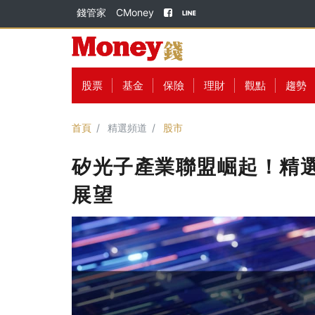
錢管家
CMoney
股票
基金
保險
理財
觀點
趨勢
首頁
精選頻道
股市
矽光子產業聯盟崛起！精
展望