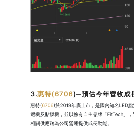
3.
惠特(
6706
)─預估今年營收成長
惠特(
6706
)於2019年底上市，是國內知名LE
選機及貼膜機，並以擁有自主品牌「FitTech
相關供應鏈為公司營運提供成長動能。