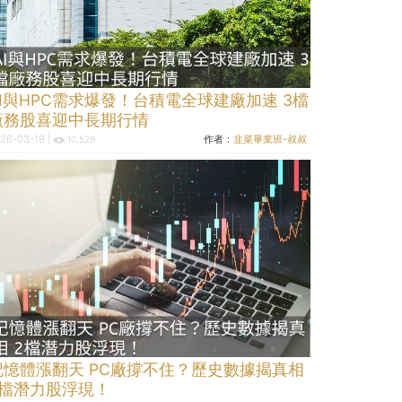
AI與HPC需求爆發！台積電全球建廠加速 3檔
廠務股喜迎中長期行情
26-03-19 |
作者：
韭菜畢業班-叔叔
10,529
記憶體漲翻天 PC廠撐不住？歷史數據揭真相
2檔潛力股浮現！