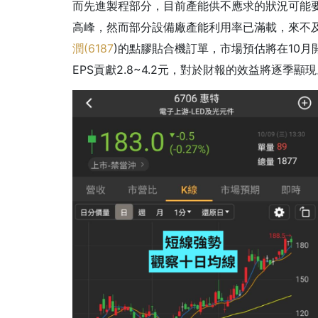
而先進製程部分，目前產能供不應求的狀況可能要到
高峰，然而部分設備廠產能利用率已滿載，來不
潤(
6187
)的點膠貼合機訂單，市場預估將在10
EPS貢獻2.8~4.2元，對於財報的效益將逐季顯