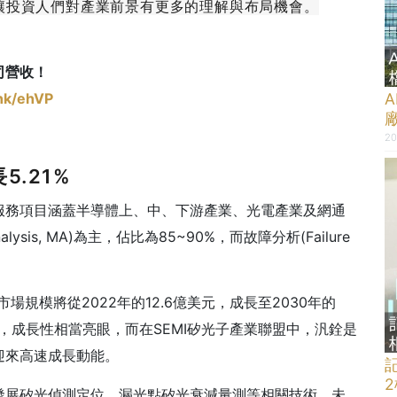
讓投資人們對產業前景有更多的理解與布局機會。
司營收！
ink/ehVP
20
5.21%
服務項目涵蓋半導體上、中、下游產業、光電產業及網通
lysis, MA)為主，佔比為85~90%，而故障分析(Failure
場規模將從2022年的12.6億美元，成長至2030年的
.7%，成長性相當亮眼，而在SEMI矽光子產業聯盟中，汎銓是
迎來高速成長動能。
發展矽光偵測定位、漏光點矽光衰減量測等相關技術，未