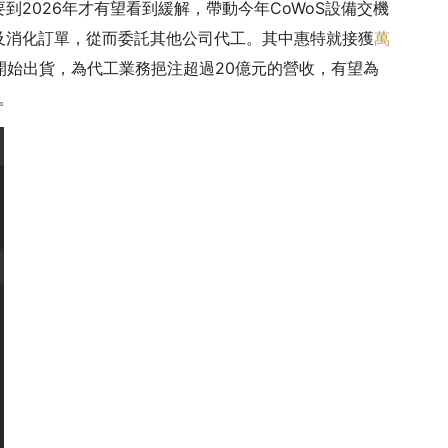
2026年才有望看到緩解，帶動今年CoWoS設備交機
及消化訂單，從而委託其他公司代工。其中惠特就接獲
萬
月開始出貨，為代工業務挹注超過20億元的營收，有望為
現。