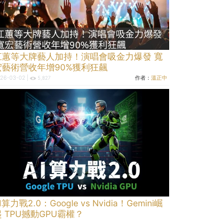
江蕙等大牌藝人加持！演唱會吸金力爆發 寬
宏藝術營收年增90%獲利狂飆
26-03-02 |
作者：
溫正中
5,827
I算力戰2.0：Google vs Nvidia！Gemini崛
起 TPU撼動GPU霸權？