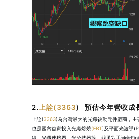
2.
上詮(
3363
)─預估今年營收成長
上詮(
3363
)為台灣最大的光纖被動元件廠商，主
也是國內首家投入光纖熔燒
(
FBT
)及平面光波導(
線、光纖連接器、光分歧器等，競爭對手涵蓋Finis