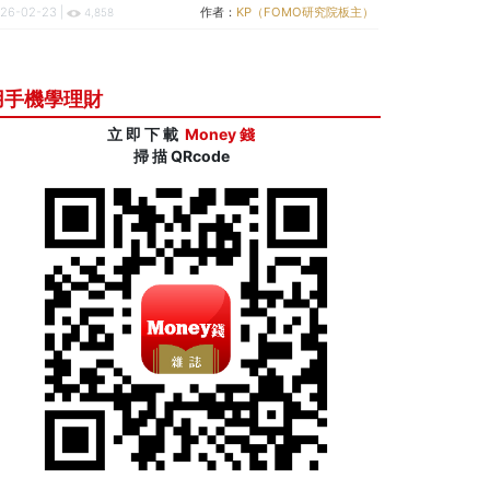
26-02-23 |
作者：
KP（FOMO研究院板主）
4,858
用手機學理財
立 即 下 載
Money 錢
掃 描 QRcode