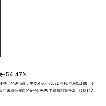
-54.47%
D點測整合的設備商，主要產品涵蓋LED晶圓/晶粒點測機、分
」，近年來積極佈局矽光子CPO與半導體相關設備，陸續打入