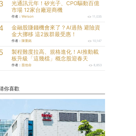
光通訊元年！矽光子、CPO驅動百億
市場 12家台廠迎商機
作者：
Welson
11,035
金融股賺錢機會來了？AI過熱 避險資
金大挪移 這2族群最受惠！
作者：
陳重銘
10,147
製程難度拉高、規格進化！AI推動載
板升級「這幾檔」概念股迎春天
作者：
股他命
8,853
猜你喜歡