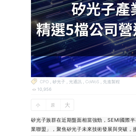
CPO
,
矽光子
,
光通訊
,
CoWoS
,
先進製程
10,956
大
小
原
矽光子族群在近期盤面相當強勁，SEMI國際
業聯盟」，聚焦矽光子未來技術發展與突破，