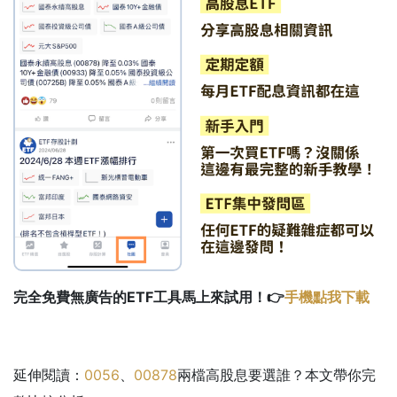
完全免費無廣告的ETF工具馬上來試用！👉
手機點我下載
延伸閱讀：
0056
、
00878
兩檔高股息要選誰？本文帶你完