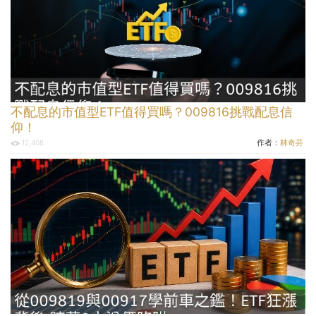
不配息的市值型ETF值得買嗎？009816挑戰配息信
仰！
作者：
林奇芬
12,408