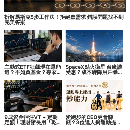
拆解馬斯克5步工作法！拒絕蠢需求 錯誤問題找不到
完美答案
主動式ETF狂飆現在還能
SpaceX點火衛星 台廠誰
追？不如買基金？專家親
受惠？成本驟降用戶暴增
解5大疑問！
華通、穩懋享紅利！
9成資金押注VT + 定期
愛跑步的CEO更會賺
定額！理財館長用「乾淨
錢？3位達人揭運動提升
增肌法」打造長線獲利術
投資勝率的關鍵！