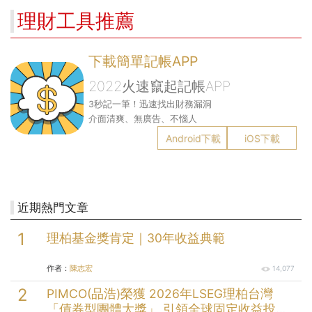
理財工具推薦
下載簡單記帳APP
2022火速竄起記帳APP
3秒記一筆！迅速找出財務漏洞
介面清爽、無廣告、不惱人
Android下載
iOS下載
近期熱門文章
理柏基金獎肯定｜30年收益典範
作者：
陳志宏
14,077
PIMCO(品浩)榮獲 2026年LSEG理柏台灣
「債券型團體大獎」 引領全球固定收益投資