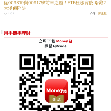
從009819與00917學前車之鑑！ETF狂漲背後 暗藏2
大溢價陷阱
作者：
陳重銘
1,855
用手機學理財
立 即 下 載
Money 錢
掃 描 QRcode