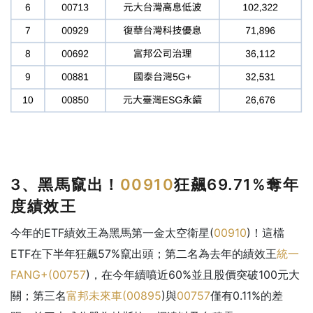
3、黑馬竄出！
00910
狂飆69.71%奪年
度績效王
今年的ETF績效王為黑馬第一金太空衛星(
00910
)！這檔
ETF在下半年狂飆57%竄出頭；第二名為去年的績效王
統一
FANG+(
00757
)，在今年續噴近60%並且股價突破100元大
關；第三名
富邦未來車(
00895
)與
00757
僅有0.11%的差