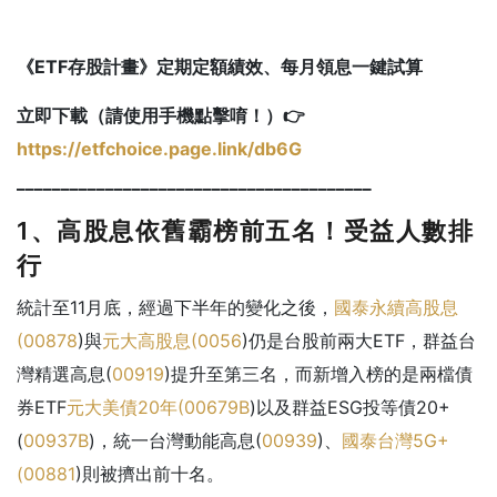
《
ETF
存股計畫》定期定額績效、每月領息一鍵試算
立即下載（請使用手機點擊唷！）👉
https://etfchoice.page.link/db6G
________________________________________
1、高股息依舊霸榜前五名！受益人數排
行
統計至11月底，經過下半年的變化之後，
國泰永續高股息
(
00878
)與
元大高股息(
0056
)仍是台股前兩大ETF，群益台
灣精選高息(
00919
)提升至第三名，而新增入榜的是兩檔債
券ETF
元大美債20年(
00679B
)以及群益ESG投等債20+
(
00937B
)，統一台灣動能高息(
00939
)、
國泰台灣5G+
(
00881
)則被擠出前十名。