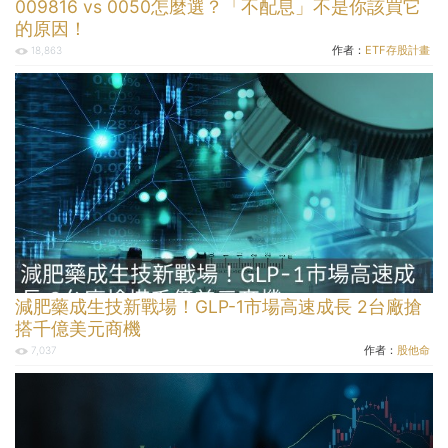
009816 vs 0050怎麼選？「不配息」不是你該買它
的原因！
作者：
ETF存股計畫
18,863
減肥藥成生技新戰場！GLP-1市場高速成長 2台廠搶
搭千億美元商機
作者：
股他命
7,037