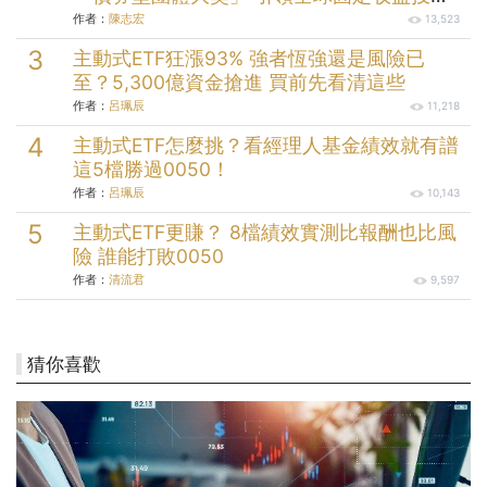
逾半世紀的投資實力
作者：
陳志宏
13,523
主動式ETF狂漲93% 強者恆強還是風險已
至？5,300億資金搶進 買前先看清這些
作者：
呂珮辰
11,218
主動式ETF怎麼挑？看經理人基金績效就有譜
這5檔勝過0050！
作者：
呂珮辰
10,143
主動式ETF更賺？ 8檔績效實測比報酬也比風
險 誰能打敗0050
作者：
清流君
9,597
猜你喜歡