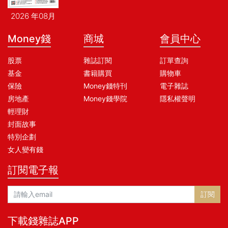
2026 年08月
Money錢
商城
會員中心
股票
雜誌訂閱
訂單查詢
基金
書籍購買
購物車
保險
Money錢特刊
電子雜誌
房地產
Money錢學院
隱私權聲明
輕理財
封面故事
特別企劃
女人變有錢
訂閱電子報
訂閱
下載錢雜誌APP