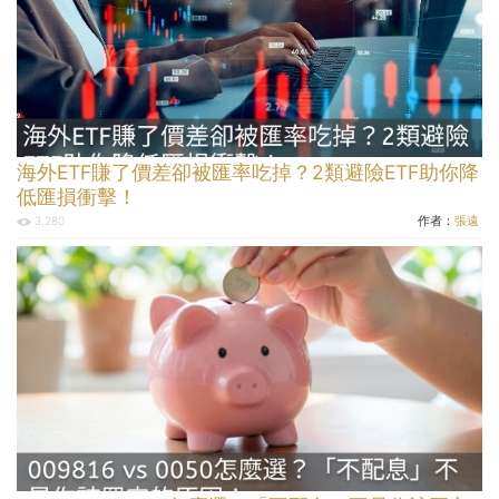
海外ETF賺了價差卻被匯率吃掉？2類避險ETF助你降
低匯損衝擊！
作者：
張遠
3,280