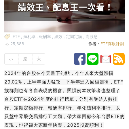
ETF
,
殖利率
,
報酬率
,
績效
,
定期定額
,
高股息
25,688
作者：
ETF存股計劃
大
小
原
2024年的台股在今天畫下句點，今年以來大盤漲幅
29.02%，上半年強力猛攻，下半年進入回檔震盪，ETF
族群則也有各自表現的機會。照慣例本次筆者也整理了
台股ETF在2024年度的排行榜單，分別有受益人數排
行、定期定額排行、報酬率排行、年化殖利率排行、以
及盤中零股交易排行五大類，帶大家回顧今年台股ETF的
表現，也祝福大家新年快樂，2025投資順利！