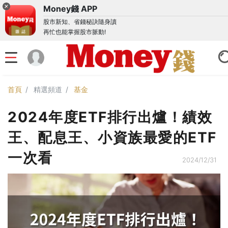
Money錢 APP
股市新知、省錢秘訣隨身讀
再忙也能掌握股市脈動!
首頁
精選頻道
基金
2024年度ETF排行出爐！績效
王、配息王、小資族最愛的ETF
一次看
2024/12/31