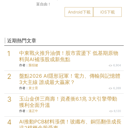
富自由！
Android下載
iOS下載
近期熱門文章
中東戰火推升油價！股市震盪下 低基期原物
料與AI補漲股成新焦點
作者：
龔招健
6,904
盤點2026 AI隱形冠軍！電力、傳輸與記憶體
3大主線 誰成最大贏家？
作者：
黃士育
6,269
玉山金併三商壽！資產衝6.1兆 3大引擎帶動
獲利全面升溫
作者：
溫正中
6,120
AI推動PCB材料漲價！玻纖布、銅箔翻倍成長
這2檔概念股受惠