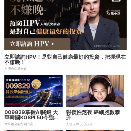
立即諮詢HPV！是對自己健康最好的投資，把握現在
不嫌晚！
台灣癌症基金會
009829掌握AI關鍵 大
報復性熬夜 癌細胞數攀
華韓國KOSPI 50今強勢
升
開募
大華銀全能行銷方案
安達人壽 安心抗癌