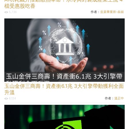
檔受惠股吃香
作者：
韭菜畢業班-叔叔
5,736
玉山金併三商壽！資產衝6.1兆 3大引擎帶動獲利全面
升溫
作者：
溫正中
6,124