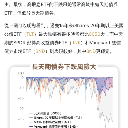
主。最後，高股息ETF的下跌風險通常高於中短天期債券
ETF，但低於長天期債券。
從下圖可以明顯看到，過去15年來iShares 20年期以上美國
公債ETF（
TLT
）最大跌幅有很多時候都比
0056
大，而中天
期的SPDR 彭博高收益債券ETF（
JNK
）和Vanguard 總體
債券市場ETF（
BND
）則表現較好，其中
BND
更穩定。