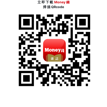
立 即 下 載
Money 錢
掃 描 QRcode