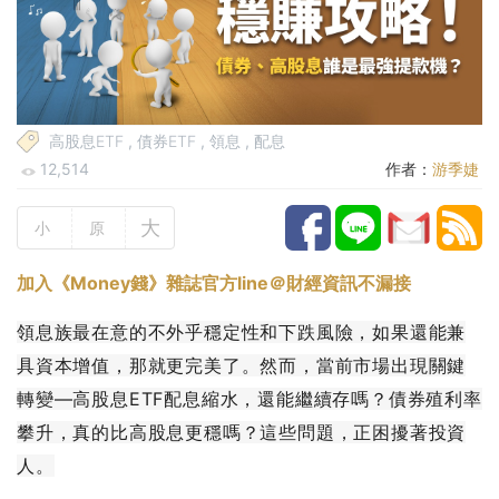
高股息ETF
,
債券ETF
,
領息
,
配息
12,514
作者：
游季婕
大
小
原
加入《Money錢》雜誌官方line＠財經資訊不漏接
領息族最在意的不外乎穩定性和下跌風險，如果還能兼
具資本增值，那就更完美了。然而，當前市場出現關鍵
轉變—高股息ETF配息縮水，還能繼續存嗎？債券殖利率
攀升，真的比高股息更穩嗎？這些問題，正困擾著投資
人。