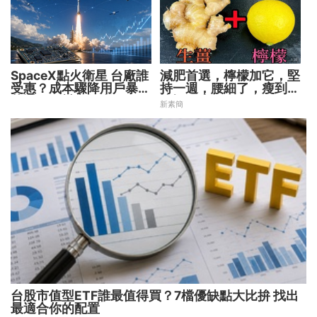
SpaceX點火衛星 台廠誰
減肥首選，檸檬加它，堅
受惠？成本驟降用戶暴增
持一週，腰細了，瘦到你
華通、穩懋享紅利！
懷疑人生
新素簡
台股市值型ETF誰最值得買？7檔優缺點大比拚 找出
最適合你的配置