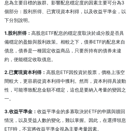
息為主要目標的族群。影響配息穩定度的因素主要可分為3
個部分：股利所得、已實現資本利得，以及收益平準金，以
下分別說明。
1.
股利所得：
高股息ETF配息的穩定度取決於成分股是否具
備穩定的盈餘與股利政策。相較之下，債券ETF的配息來自
債息，債券是一種固定收益商品，只要所持有的債券未違
約，便能穩定收取債息。
2.
已實現資本利得：
高股息ETF因投資於股票，價格上漲空
間較大，更容易從資本利得中獲利。然而，資本利得具波動
性，可能導致配息金額不穩定，這也是要納入考量的變因之
一。
3.
收益平準金：
收益平準金的多寡取決於ETF的申購與贖回
情況，以及受益人數的變化，難以掌握。因此，在選擇領息
ETF時，不宜將收益平準金視為主要考量因素。