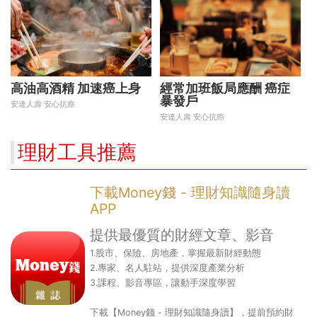
高油高酒精 加速癌上身
經常加班飯局應酬 癌症
暴發戶
安達人壽 安心抗癌
安達人壽 安心抗癌
理財工具推薦
下載Money錢 - 理財知識隨身讀
APP
提供最優質的財經文章、影音
1.股市、保險、房地產，掌握最新財經動態
2.專家、名人駐站，提供深度產業分析
3.課程、影音專區，讓動手深度學習
下載【Money錢 - 理財知識隨身讀】，提前預約財