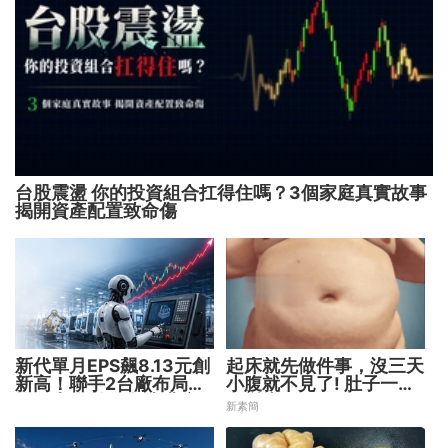
台股震盪 你的投資組合扛得住嗎？3個家庭真實故事
揭開資產配置致命傷
新代單月EPS飆8.13元創
起床就先做件事，沒三天
新高！聯手2台廠布局機
小腹就不見了! 肚子一天
器人大腦 搶攻數十兆商
天變小！
新素簡
機