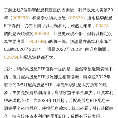
了解上述3個影響配息穩定度的因素後，我們以元大美債20
年（
00679B
）和國泰永續高股息（
00878
）這兩檔季配息
ETF為例，從右上圖可以明顯看到，雖然近年來，
00878
的配息表現優於
00679B
，且歷史表現不俗，但若以穩定度
為主要考量，
00679B
仍略勝一籌。無論是在基準利率降至
0%的2020至2021年，還是2022至2023年的升息期間，
00679B
的配息波動都不大。
另外，關於高股息ETF值得一提的是，雖然季配近期表現不
錯，但月配高股息ETF狀況卻是相當慘澹，特別是2023年
發行的3檔月配高股息ETF，率先出現配息大打折扣的現
象，主要是投資熱潮消退，導致收益平準金減少，且資本利
得表現也不佳。自2024年11月起，月配高股息ETF配息來
源幾乎全來自股利，使得配息縮水，就此來看，發行時間較
久、擁有較多資本利得的季配ETF，反而有不錯表現。