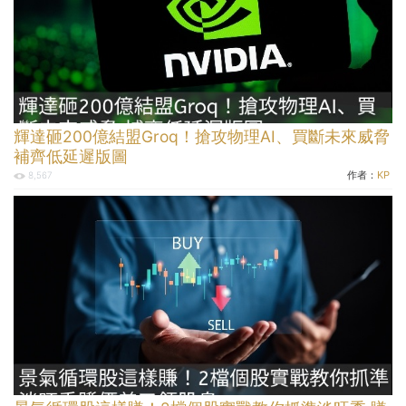
輝達砸200億結盟Groq！搶攻物理AI、買斷未來威脅
補齊低延遲版圖
作者：
KP
8,567