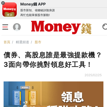
Money錢 APP
股市新知、省錢秘訣隨身讀
再忙也能掌握股市脈動!
首頁
精選頻道
股市
債券、高股息誰是最強提款機？
3面向帶你挑對領息好工具！
2025/02/25