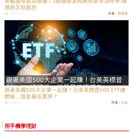
景氣循環股這樣賺！2檔個股實戰教你抓準淡旺季 賺
價差又領股息
作者：
陳重銘
4,264
跟著美國500大企業一起賺！台美英標普500 ETF總
體檢，誰是最佳選擇？
作者：
張遠
11,954
用手機學理財