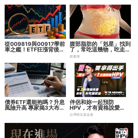
從009819與00917學前
腹部脂肪的「剋星」找到
車之鑑！ETF狂漲背後
了，常吃這幾物，吃走大
暗藏2大溢價陷阱
肚囊，瘦出小蠻腰
新素簡
債券ETF還能抱嗎？升息
伴侶和妳一起預防
風險升高 專家揭3大布局
HPV，才有資格說愛
方向靈活應對
妳！
台灣癌症基金會