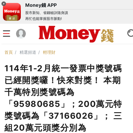
Money錢 APP
股市新知、省錢秘訣隨身讀
再忙也能掌握股市脈動!
首頁
精選頻道
輕理財
114年1-2月統一發票中獎號碼
已經開獎囉！快來對獎！ 本期
千萬特別獎號碼為
「95980685」；200萬元特
獎號碼為「37166026」； 三
組20萬元頭獎分別為