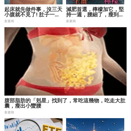
起床就先做件事，沒三天
減肥首選，檸檬加它，堅
小腹就不見了! 肚子一天
持一週，腰細了，瘦到你
天變小！
懷疑人生
新素簡
新素簡
腹部脂肪的「剋星」找到了，常吃這幾物，吃走大肚
囊，瘦出小蠻腰
新素簡