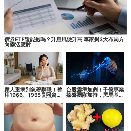
債券ETF還能抱嗎？升息風險升高 專家揭3大布局方
向靈活應對
家人重病別急著辭職！善
台股震盪加劇！千億專業
用1966、1955長照資源
操盤團隊加持，黑馬基金
撐過家庭財務危機
全面突圍