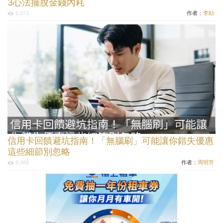
3心法擺脫金錢內耗
作者：
李勛
6,073
信用卡回饋避坑指南！「無腦刷」可能讓你錯失優惠
這些細節別忽略
作者：
周明芳
9,466