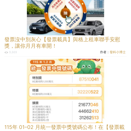
發票沒中別灰心【發票載具】與格上租車聯手安慰
獎，讓你月月有車開！
作者：
發科小博士
9,669
115年 01–02 月統一發票中獎號碼公布！在【發票載