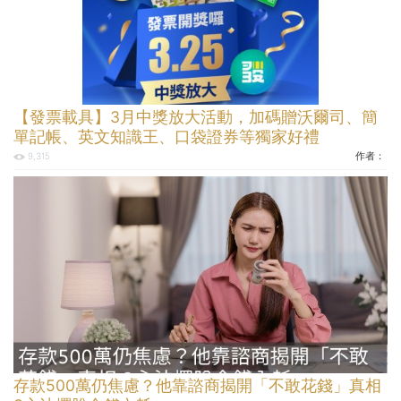
【發票載具】3月中獎放大活動，加碼贈沃爾司、簡
單記帳、英文知識王、口袋證券等獨家好禮
作者：
9,315
存款500萬仍焦慮？他靠諮商揭開「不敢花錢」真相