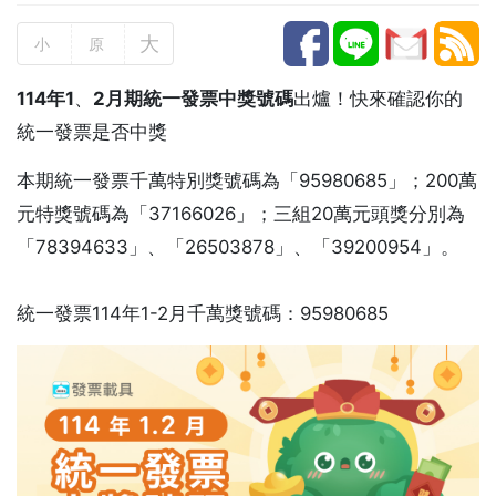
大
小
原
114年1
、
2月期統一發票中獎號碼
出爐！快來確認你的
統一發票是否中獎
本期統一發票千萬特別獎號碼為「95980685」；200萬
元特獎號碼為「37166026」；三組20萬元頭獎分別為
「78394633」、「26503878」、「39200954」。
統一發票114年1-2月千萬獎號碼：95980685