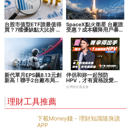
台股市值型ETF誰最值得
SpaceX點火衛星 台廠誰
買？7檔優缺點大比拚 找
受惠？成本驟降用戶暴增
出最適合你的配置
華通、穩懋享紅利！
新代單月EPS飆8.13元創
伴侶和妳一起預防
新高！聯手2台廠布局機
HPV，才有資格說愛
器人大腦 搶攻數十兆商
妳！
台灣癌症基金會
機
理財工具推薦
下載Money錢 - 理財知識隨身讀
APP