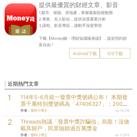
提供最優質的財經文章、影音
1.股市、保險、房地產，掌握最新財經動態
2.專家、名人駐站，提供深度產業分析
3.課程、影音專區，讓動手深度學習
下載【Money錢 - 理財知識隨身讀】，提前預約財
富自由！
Android下載
iOS下載
近期熱門文章
114年5-6月統一發票中獎號碼公布！ 本期發
票千萬特別獎號碼為「47406327」；200萬
元特獎號碼為「05579058」；三組20萬元
作者：
發科小博士
18,139
頭獎分別為「49912232」、
Threads熱議「發票中獎詐騙信」烏龍！沒做
「73145004」、「99174704」。
載具歸戶，民眾險錯過百萬獎金
作者：
發科小博士
17,976