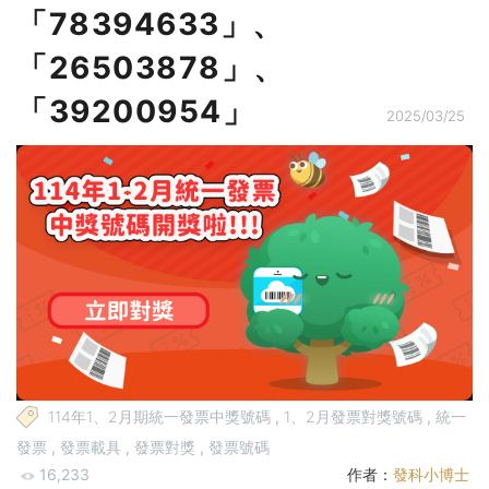
「78394633」、
「26503878」、
「39200954」
2025/03/25
114年1、2月期統一發票中獎號碼
,
1、2月發票對獎號碼
,
統一
發票
,
發票載具
,
發票對獎
,
發票號碼
16,233
作者：
發科小博士