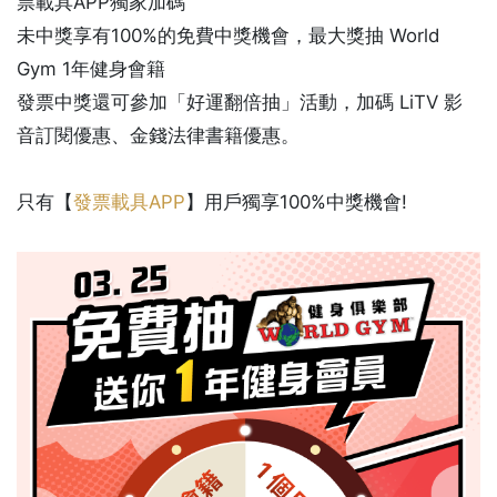
票載具APP獨家加碼
未中獎享有100%的免費中獎機會，最大獎抽 World
Gym 1年健身會籍
發票中獎還可參加「好運翻倍抽」活動，加碼 LiTV 影
音訂閱優惠、金錢法律書籍優惠。
只有【
發票載具APP
】用戶獨享100%中獎機會!