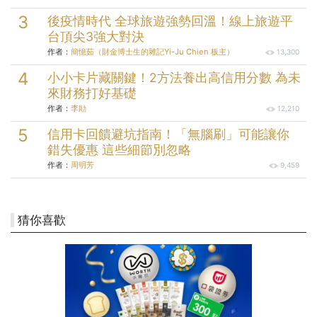
後疫情時代 全球旅遊強勢回溫！線上旅遊平
台頂尖3強大對決
作者：
簡憶茹（財金博士生的雜記Yi-Ju Chien 板主）
13,300
小小卡片藏關鍵！2方法養出高信用分數 為未
來財務打好基礎
作者：
李勛
12,210
信用卡回饋避坑指南！「無腦刷」可能讓你
錯失優惠 這些細節別忽略
作者：
周明芳
9,459
猜你喜歡