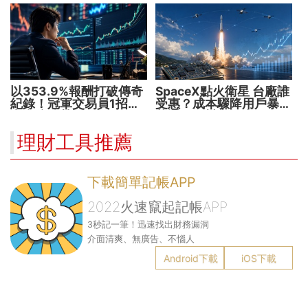
以353.9%報酬打破傳奇
SpaceX點火衛星 台廠誰
紀錄！冠軍交易員1招抓
受惠？成本驟降用戶暴增
出翻倍強勢股
華通、穩懋享紅利！
理財工具推薦
下載簡單記帳APP
2022火速竄起記帳APP
3秒記一筆！迅速找出財務漏洞
介面清爽、無廣告、不惱人
Android下載
iOS下載