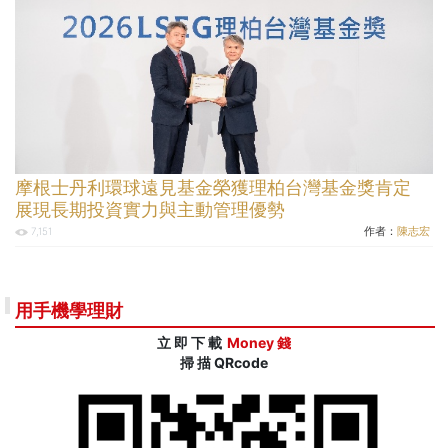
摩根士丹利環球遠見基金榮獲理柏台灣基金獎肯定
展現長期投資實力與主動管理優勢
作者：
陳志宏
7,151
用手機學理財
立 即 下 載
Money 錢
掃 描 QRcode