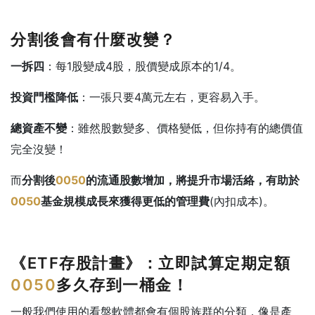
分割後會有什麼改變？
一拆四
：每1股變成4股，股價變成原本的1/4。
投資門檻降低
：一張只要4萬元左右，更容易入手。
總資產不變
：雖然股數變多、價格變低，但你持有的總價值
完全沒變！
而
分割後
0050
的
流通股數增加，將提升
市場活絡，
有助於
0050
基金
規模成長來獲得更低的管理費
(內扣成本)。
《ETF存股計畫》：立即試算定期定額
0050
多久存到一桶金！
一般我們使用的看盤軟體都會有個股族群的分類，像是產