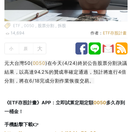
ETF
,
0050
,
股票分割
,
拆股
14,694
作者：
ETF存股計畫
大
小
原
元大台灣50(
0050
)在今天(4/24)終於公告股票分割決議
結果，以高達94.2%的贊成率確定通過，預計將進行4倍
分割，將在6/18完成分割作業恢復交易。
《ETF存股計畫》APP：立即試算定期定額
0050
多久存到
一桶金！
手機點擊下載👉