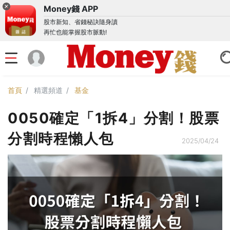
Money錢 APP
股市新知、省錢秘訣隨身讀
再忙也能掌握股市脈動!
首頁
精選頻道
基金
0050確定「1拆4」分割！股票
分割時程懶人包
2025/04/24