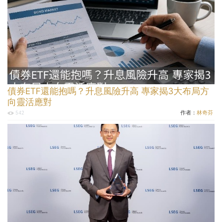
債券ETF還能抱嗎？升息風險升高 專家揭3大布局方
向靈活應對
作者：
林奇芬
542