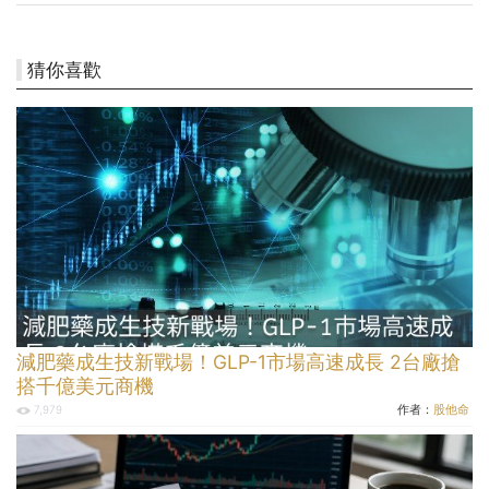
猜你喜歡
減肥藥成生技新戰場！GLP-1市場高速成長 2台廠搶
搭千億美元商機
作者：
股他命
7,979