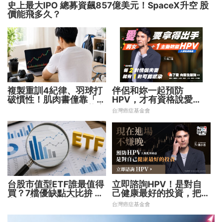
史上最大IPO 總募資飆857億美元！SpaceX升空 股
價能飛多久？
複製重訓4紀律、羽球打
伴侶和妳一起預防
破慣性！肌肉書僮靠「動
HPV，才有資格說愛
能交易」穩健穿越牛熊市
妳！
台灣癌症基金會
台股市值型ETF誰最值得
立即諮詢HPV！是對自
買？7檔優缺點大比拚 找
己健康最好的投資，把握
出最適合你的配置
現在不嫌晚！
台灣癌症基金會