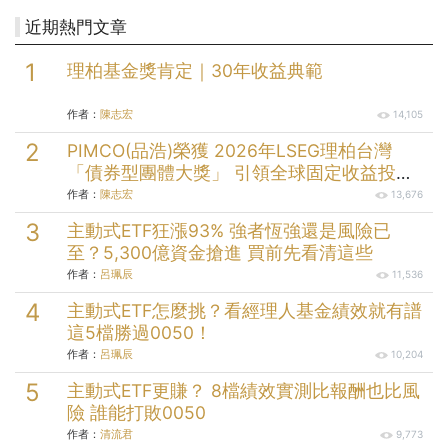
近期熱門文章
理柏基金獎肯定｜30年收益典範
作者：
陳志宏
14,105
PIMCO(品浩)榮獲 2026年LSEG理柏台灣
「債券型團體大獎」 引領全球固定收益投資
逾半世紀的投資實力
作者：
陳志宏
13,676
主動式ETF狂漲93% 強者恆強還是風險已
至？5,300億資金搶進 買前先看清這些
作者：
呂珮辰
11,536
主動式ETF怎麼挑？看經理人基金績效就有譜
這5檔勝過0050！
作者：
呂珮辰
10,204
主動式ETF更賺？ 8檔績效實測比報酬也比風
險 誰能打敗0050
作者：
清流君
9,773