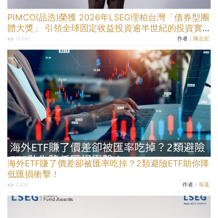
PIMCO(品浩)榮獲 2026年LSEG理柏台灣「債券型團
體大獎」 引領全球固定收益投資逾半世紀的投資實
力
作者：
陳志宏
13,680
海外ETF賺了價差卻被匯率吃掉？2類避險ETF助你降
低匯損衝擊！
作者：
張遠
3,438