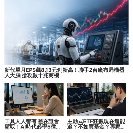
新代單月EPS飆8.13元創新高！聯手2台廠布局機器
人大腦 搶攻數十兆商機
工具人人都有 差在誰會
主動式ETF狂飆現在還能
駕馭！AI時代必學5種能
追？不如買基金？專家親
力 把握未來1000天
解5大疑問！