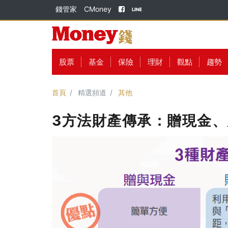
錢管家
CMoney
股票
基金
保險
理財
觀點
趨勢
首頁
精選頻道
其他
3方法財產傳承：贈現金