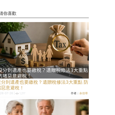
猜你喜歡
沒分到遺產也要繳稅？遺贈稅修法3大重點 防
堵惡意避稅！
26-07-26 |
作者：
余佳璋
1,217