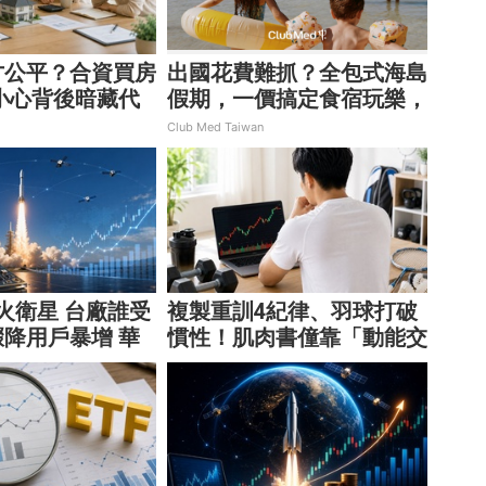
才公平？合資買房
出國花費難抓？全包式海島
小心背後暗藏代
假期，一價搞定食宿玩樂，
省錢更省心！
Club Med Taiwan
點火衛星 台廠誰受
複製重訓4紀律、羽球打破
降用戶暴增 華
慣性！肌肉書僮靠「動能交
享紅利！
易」穩健穿越牛熊市