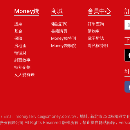
Money錢
商城
會員中心
股票
雜誌訂閱
訂單查詢
基金
書籍購買
購物車
保險
Money錢特刊
電子雜誌
下
房地產
Money錢學院
隱私權聲明
輕理財
封面故事
特別企劃
女人變有錢
/
Email:
moneyservice@cmoney.com.tw
/
地址: 新北市220板橋區文
金尉股份有限公司 All Rights Reserved 版權所有，禁止擅自轉貼節錄
/ Versi