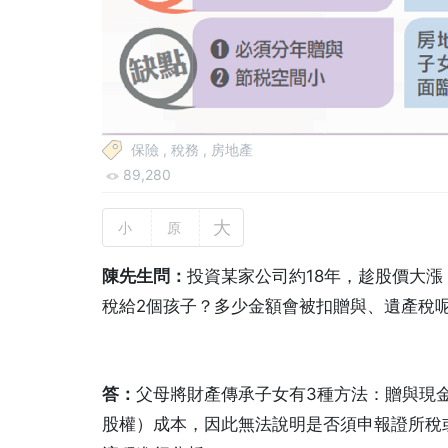
保險
,
稅務
,
房地產
89,280
大
小
原
陳先生問：
投資某家公司約18年，趁股價大
稅給2個孩子？多少金額會被扣贈與、遺產稅
答：
父母將財產傳承子女有3種方法：贈與現
股權）成本，因此無法說明是否須申報證所稅