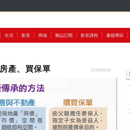
生活
影音
商城
雜誌訂閱
影音課程
書籍專區
、房產、買保單
2019/05/20