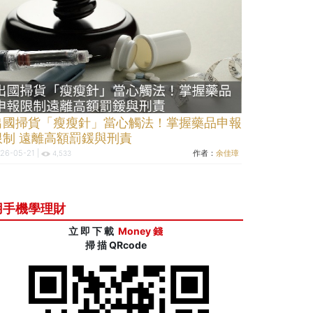
出國掃貨「瘦瘦針」當心觸法！掌握藥品申報
限制 遠離高額罰鍰與刑責
26-05-21 |
作者：
余佳璋
4,533
用手機學理財
立 即 下 載
Money 錢
掃 描 QRcode