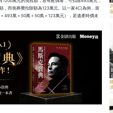
1200萬元的免稅額，若有配偶者，可扣除493萬元，
額，而喪葬費扣除額為123萬元。以一家4口為例，當
萬＋493萬＋50萬＋50萬＋123萬元），若遺產時價未
20
20