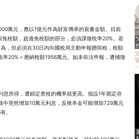
000萬元，應以1億元作為財富傳承的規畫金額。目前
與免稅額，超過免稅額的部分，必須課徵稅率20%。若
行為，但必須在30日內向國稅局主動申報贈與稅，稅額
稅率20%＝應納稅額1956萬元。如未依法申報，遭稽徵
20
利息所得，遭鎖定查稅的機率就更高。假設1年期定存
紀錄中突然增加10萬元利息，反推本金可能增加729萬元
都有。