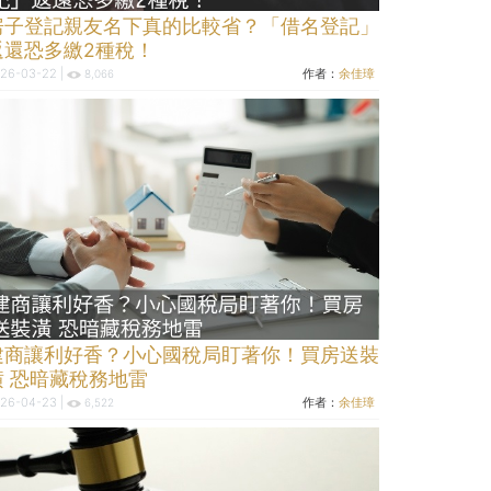
房子登記親友名下真的比較省？「借名登記」
返還恐多繳2種稅！
26-03-22 |
作者：
余佳璋
8,066
建商讓利好香？小心國稅局盯著你！買房送裝
潢 恐暗藏稅務地雷
26-04-23 |
作者：
余佳璋
6,522