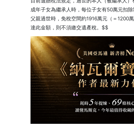
目前遺贈稅法規定，過世的本人（被繼承人）有
成年子女為繼承人時，每位子女有50萬元扣除
父親過世時，免稅空間約1916萬元（＝1200
達此金額，則不須繳交遺產稅。$$