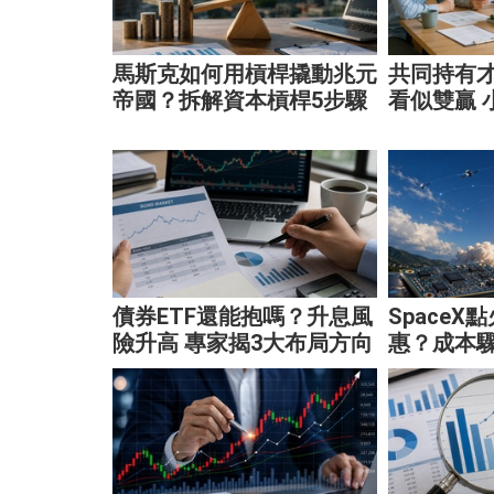
馬斯克如何用槓桿撬動兆元
共同持有
帝國？拆解資本槓桿5步驟
看似雙贏 
看懂財富放大術
價！
債券ETF還能抱嗎？升息風
SpaceX
險升高 專家揭3大布局方向
惠？成本驟
靈活應對
通、穩懋