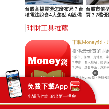
台股高檔震盪怎麼布局？台
台股市值型
積電法說會4大焦點 AI設備
買？7檔優
股、蘋概股受惠
最適合你
理財工具推薦
下載Money錢 
提供最優質的財
1.股市、保險、房地產，
2.專家、名人駐站，提供
3.課程、影音專區，讓動
下載【Money錢 - 理