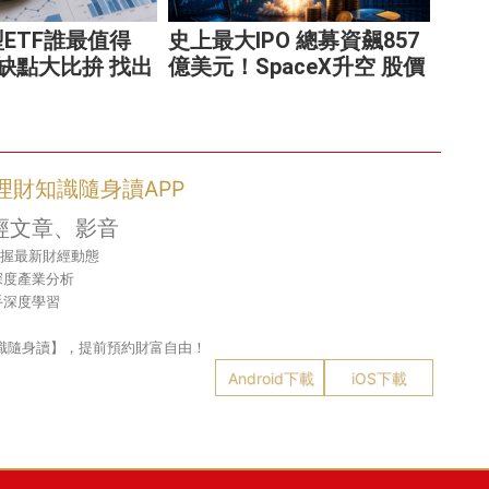
ETF誰最值得
史上最大IPO 總募資飆857
缺點大比拚 找出
億美元！SpaceX升空 股價
的配置
能飛多久？
- 理財知識隨身讀APP
經文章、影音
掌握最新財經動態
深度產業分析
手深度學習
財知識隨身讀】，提前預約財富自由！
Android下載
iOS下載