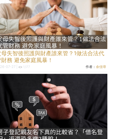
父母失智後照護與財產誰來管？1做法合法代
管財務 避免家庭風暴！
26-07-27 |
作者：
余佳璋
1,177