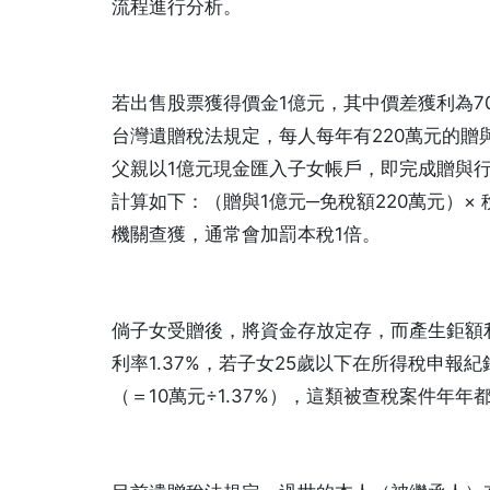
流程進行分析。
若出售股票獲得價金1億元，其中價差獲利為7
台灣遺贈稅法規定，每人每年有220萬元的贈
父親以1億元現金匯入子女帳戶，即完成贈與
計算如下：（贈與1億元─免稅額220萬元）× 
機關查獲，通常會加罰本稅1倍。
倘子女受贈後，將資金存放定存，而產生鉅額
利率1.37%，若子女25歲以下在所得稅申報
（＝10萬元÷1.37%），這類被查稅案件年年