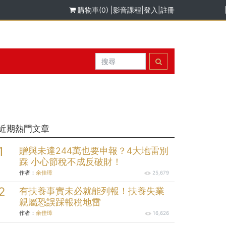
購物車(0)
|
影音課程
|
登入
|
註冊
近期熱門文章
贈與未達244萬也要申報？4大地雷別
踩 小心節稅不成反破財！
作者：
余佳璋
25,679
有扶養事實未必就能列報！扶養失業
親屬恐誤踩報稅地雷
作者：
余佳璋
16,626