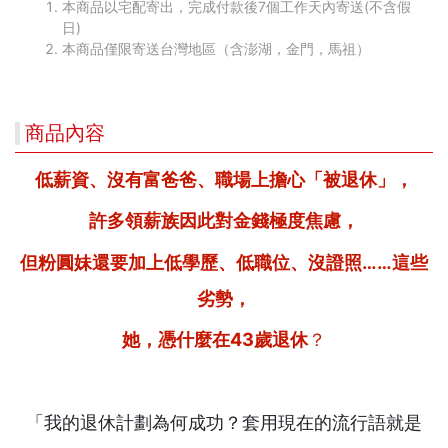
本商品以宅配寄出，完成付款後7個工作天內寄送(不含假
日)
本商品僅限寄送台灣地區（含澎湖，金門，馬祖）
商品內容
低薪資、沒有富爸爸、職場上擔心「被退休」，
許多領薪族因此對金錢極度焦慮，
但粉圓妹還要加上低學歷、低職位、沒證照……這些
劣勢，
她，憑什麼在
43
歲退休
？
「我的退休計劃為何成功？套用現在的流行語就是