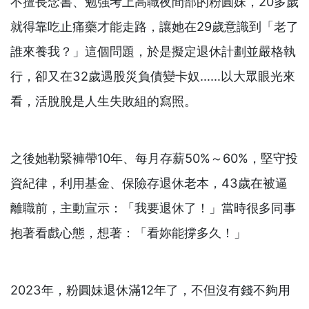
不擅長念書、勉強考上高職夜間部的粉圓妹，20多歲
就得靠吃止痛藥才能走路，讓她在29歲意識到「老了
誰來養我？」這個問題，於是擬定退休計劃並嚴格執
行，卻又在32歲遇股災負債變卡奴……以大眾眼光來
看，活脫脫是人生失敗組的寫照。
之後她勒緊褲帶10年、每月存薪50%～60%，堅守投
資紀律，利用基金、保險存退休老本，43歲在被逼
離職前，主動宣示：「我要退休了！」當時很多同事
抱著看戲心態，想著：「看妳能撐多久！」
2023年，粉圓妹退休滿12年了，不但沒有錢不夠用