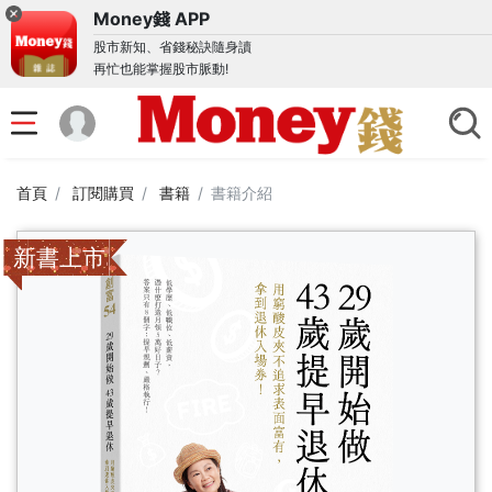
Money錢 APP
股市新知、省錢秘訣隨身讀
再忙也能掌握股市脈動!
首頁
訂閱購買
書籍
書籍介紹
新書上市