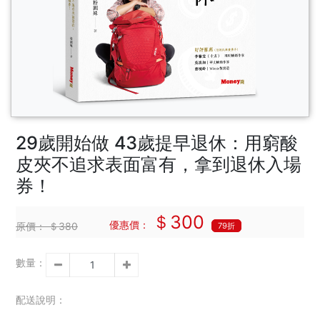
29歲開始做 43歲提早退休：用窮酸
皮夾不追求表面富有，拿到退休入場
券！
＄300
優惠價：
原價：
＄380
79折
數量：
配送說明：