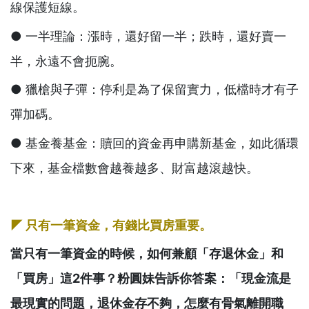
線保護短線。
● 一半理論：漲時，還好留一半；跌時，還好賣一
半，永遠不會扼腕。
● 獵槍與子彈：停利是為了保留實力，低檔時才有子
彈加碼。
● 基金養基金：贖回的資金再申購新基金，如此循環
下來，基金檔數會越養越多、財富越滾越快。
◤ 只有一筆資金，有錢比買房重要。
當只有一筆資金的時候，如何兼顧「存退休金」和
「買房」這2件事？粉圓妹告訴你答案：「現金流是
最現實的問題，退休金存不夠，怎麼有骨氣離開職