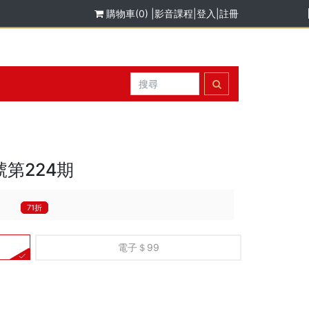
購物車(0)
|
影音課程
|
登入
|
註冊
號第224期
71折
電子＄99