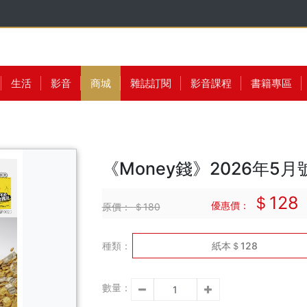
生活
影音
商城
雜誌訂閱
影音課程
書籍專區
《Money錢》2026年5月
＄128
優惠價：
原價：
＄180
種類：
紙本＄128
數量：