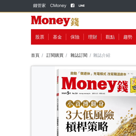
錢管家
CMoney
股票
基金
保險
理財
觀點
趨勢
首頁
訂閱購買
雜誌訂閱
雜誌介紹