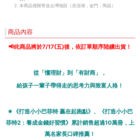
本商品僅限寄送台灣地區（含澎湖，金門，馬祖）
商品內容
📢此商品將於7/17(五)後，依訂單順序陸續出貨！
從「懂理財」到「有財商」，
給孩子一輩子帶得走的思考力與致富人格！
★
《打造小小巴菲特
贏在起跑點》、《打造小小巴
菲特
2
：養成金錢好習慣》累計銷售超過
10
萬冊，上
萬名家長口碑推薦！