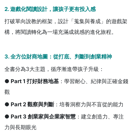
2. 遊戲化閱讀設計，讓孩子更有投入感
打破單向說教的框架，設計「蒐集與養成」的遊戲架
構，將閱讀轉化為一場充滿成就感的進化旅程。
3. 全方位財商地圖：從打底、判斷到創業精神
全書分為3大主題，循序漸進帶孩子升級：
● Part 1
打好財務地基
：學習耐心、紀律與正確金錢
觀
● Part 2
觀察與判斷
：培養洞察力與不盲從的能力
● Part 3
創業家與企業家智慧
：建立創造力、專注
力與長期眼光