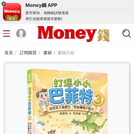
Money錢 APP
股市新知、省錢秘訣隨身讀
再忙也能掌握股市脈動!
首頁
訂閱購買
書籍
書籍介紹