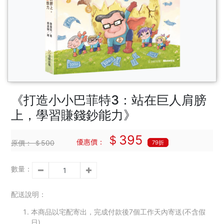
《打造小小巴菲特3：站在巨人肩膀
上，學習賺錢鈔能力》
＄395
優惠價：
原價：
＄500
79折
數量：
配送說明：
本商品以宅配寄出，完成付款後7個工作天內寄送(不含假
日)