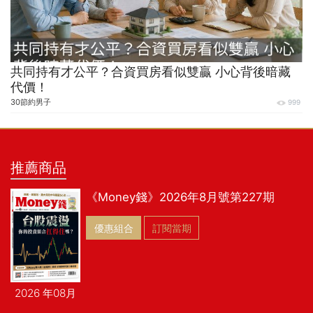
共同持有才公平？合資買房看似雙贏 小心背後暗藏
代價！
30節約男子
999
推薦商品
《Money錢》2026年8月號第227期
優惠組合
訂閱當期
2026 年08月