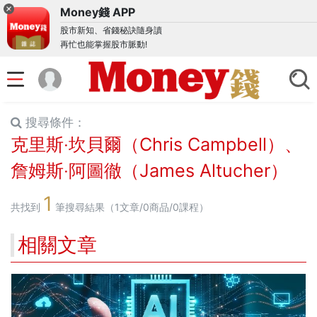
Money錢 APP
股市新知、省錢秘訣隨身讀
再忙也能掌握股市脈動!
搜尋條件：
克里斯‧坎貝爾（Chris Campbell）、
詹姆斯‧阿圖徹（James Altucher）
1
共找到
筆搜尋結果（1文章/0商品/0課程）
相關文章