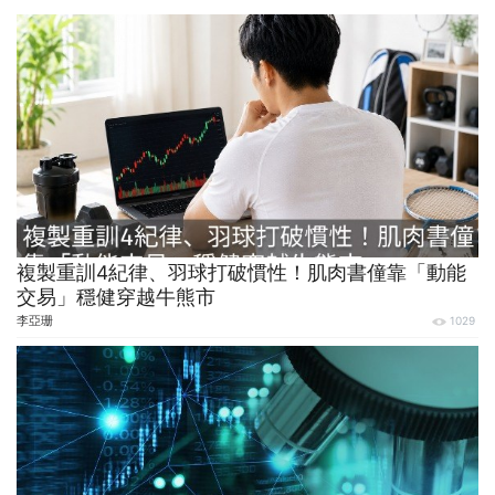
複製重訓4紀律、羽球打破慣性！肌肉書僮靠「動能
交易」穩健穿越牛熊市
李亞珊
1029