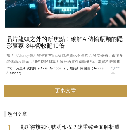
晶片龍頭之外的新焦點！破解AI傳輸瓶頸的隱
形贏家 3年營收翻10倍
加入《Money錢》雜誌官方line＠財經資訊不漏接 AI發展蓬勃，市場多
聚焦晶片龍頭，卻忽略限制算力發揮的資料傳輸瓶頸。當資料搬運拖慢
算力，能解決傳輸瓶頸、手握百億大單的艾斯特拉，才是更具布局潛力
作者：
克里斯‧坎貝爾（Chris Campbell）、詹姆斯‧阿圖徹（James
3,629
Altucher）
的隱形贏家。 克里斯‧坎貝爾（Chris Campbell）小檔案 「阿圖徹投
資團隊」核心成員，是尋找不對稱機會（即下行風險極低、上行潛力巨
大）的專家，穿梭於全球的轉型城市與創新中心，為你挖掘非傳統的數
更多文章
位未來投資 機會。 詹姆斯．阿圖徹（James Altucher）小檔案 創投
家、作家，深耕新興科技領域。在AI領域中，擁有近40年紮實
熱門文章
高所得族如何聰明報稅？陳重銘全面解析股