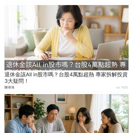
退休金該All in股市嗎？台股4萬點超熱 專家拆解投資
3大疑問！
陳瑋鴻
7428