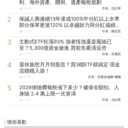
利、海外資產、贈與、遺產報稅規劃
作者：
沈以寧
13,448
保誠人壽連續13年達成100%中分紅以上水準
部分保單更達120% 以卓越財力與分紅成績實
踐保戶承諾
作者：
陳志宏
12,267
主動式ETF狂漲93% 強者恆強還是風險已
至？5,300億資金搶進 買前先看清這些
作者：
呂珮辰
11,495
退休族想月月領股息？買3檔ETF就搞定 現金
流穩穩入袋！
作者：
存股攻城獅-聰聰
9,982
2026保險費報稅省下多少？健保全額扣、人
身險 2.4 萬上限一次算清
作者：
沈以寧
9,668
猜你喜歡