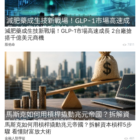
減肥藥成生技新戰場！GLP-1市場高速成長 2台廠搶
搭千億美元商機
股他命
7811
馬斯克如何用槓桿撬動兆元帝國？拆解資本槓桿5步
驟 看懂財富放大術
金融人類學徒
461