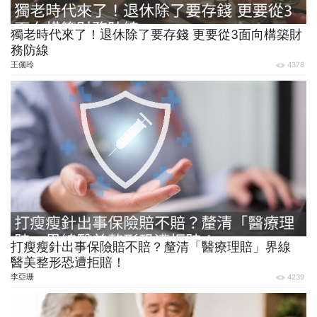
獨老時代來了！退休除了要存錢 更要從3面向構築財
務防線
王儷玲
4378
打瘦瘦針出事保險賠不賠？釐清「醫療理賠」界線
醫美整形恐遭拒賠！
李亞珊
4239