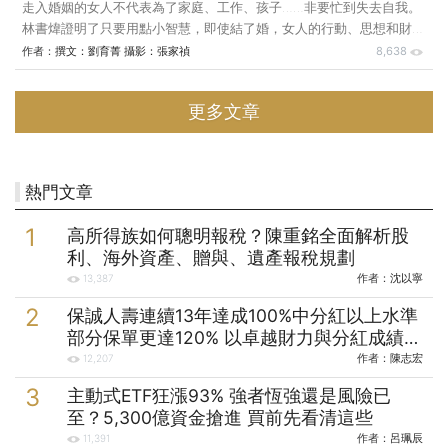
走入婚姻的女人不代表為了家庭、工作、孩子……非要忙到失去自我。
林書煒證明了只要用點小智慧，即使結了婚，女人的行動、思想和財富
上還是可以很自由！ 在螢光幕前，知名主持人林書煒樂於分享婚姻生
作者：
撰文：劉育菁 攝影：張家禎
8,638
活的點點滴滴，建立好太太的形象；出過兩本親子書的她，更是許多年
輕媽媽學習的好榜樣。 事實上，林書煒結婚已經九年，從不避諱與丈
更多文章
夫蔡詩萍的年齡差距，她的婚姻生活打破很多人認為「結婚是愛情的墳
墓」的刻板印象；今年夏天女兒泠泠即將上小學，林書煒扮演人妻與人
母的角色，不互相衝突，還能游刃有餘地保留「做自己」的空間，她如
何辦到？ 人妻、人母扮演好 向老天偷時間做自
熱門文章
高所得族如何聰明報稅？陳重銘全面解析股
利、海外資產、贈與、遺產報稅規劃
作者：
沈以寧
13,387
保誠人壽連續13年達成100%中分紅以上水準
部分保單更達120% 以卓越財力與分紅成績實
踐保戶承諾
作者：
陳志宏
12,207
主動式ETF狂漲93% 強者恆強還是風險已
至？5,300億資金搶進 買前先看清這些
作者：
呂珮辰
11,391