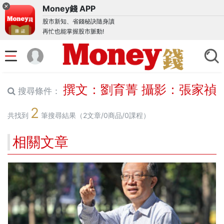
Money錢 APP
股市新知、省錢秘訣隨身讀
再忙也能掌握股市脈動!
撰文：劉育菁 攝影：張家禎
搜尋條件：
2
共找到
筆搜尋結果（2文章/0商品/0課程）
相關文章