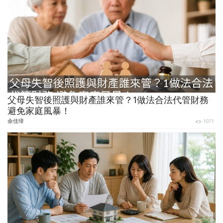
父母失智後照護與財產誰來管？1做法合法代管財務
避免家庭風暴！
余佳璋
1071