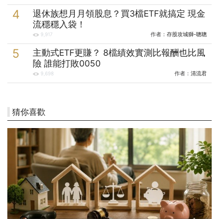
退休族想月月領股息？買3檔ETF就搞定 現金
流穩穩入袋！
作者：
存股攻城獅-聰聰
9,917
主動式ETF更賺？ 8檔績效實測比報酬也比風
險 誰能打敗0050
作者：
清流君
9,698
猜你喜歡