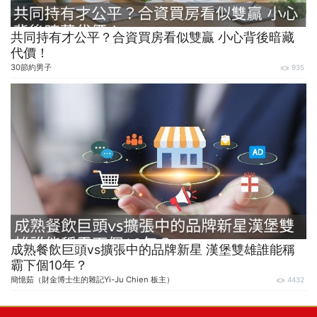
共同持有才公平？合資買房看似雙贏 小心背後暗藏
代價！
30節約男子
935
成熟餐飲巨頭vs擴張中的品牌新星 漢堡雙雄誰能稱
霸下個10年？
簡憶茹（財金博士生的雜記Yi-Ju Chien 板主）
4432