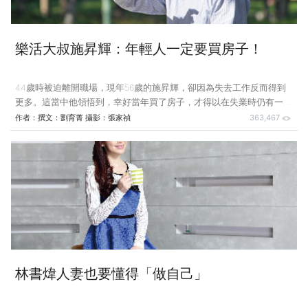
樂活大叔施昇輝：年輕人一定要買房子！
44歲時被迫離開職場，現年56歲的施昇輝，卻因為失去工作反而得到
更多。這當中他領悟到，幸好當年買了房子，才得以在失業時仍有一股
安定的力量支撐著他及家人，且讓他現在過著自在的退休生活。 施昇
作者：
撰文：劉育菁 攝影：張家禎
363,467
輝 小檔案 出生：1960年 學歷：台大商學系 現職：自由作家 著作：
《走過失業，我喜歡現在的人生》等7本書 興趣：看電影、寫作 去
（2016）年12月初，施昇輝與志同道合的朋友到南澳金岳瞭望台，入住
台鐵改建的民宿，環境簡單又乾淨，重點是一晚只要1,000元；再隔一周
他到了新竹尖石鄉露營，在帳蓬前面擺了2盆花，製造浪漫氣氛。
2016年沒有出
林書煒人妻也要懂得「做自己」