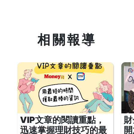
相關報導
VIP文章的閱讀重點，
財
迅速掌握理財技巧的最
開