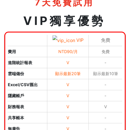
7天免費試用
VIP獨享優勢
VIP
免費
費用
NTD90/月
免費
進階統計報表
V
-
雲端備份
顯示最新20筆
顯示最新10筆
Excel/CSV匯出
V
-
隱藏帳戶
V
-
財務報表
V
V
共享帳本
V
-
無廣告
V
-