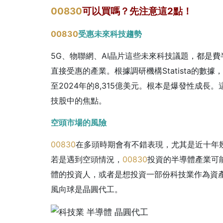
00830
可以買嗎？先注意這2點！
00830
受惠未來科技趨勢
5G、物聯網、AI晶片這些未來科技議題，都是
直接受惠的產業。
根據調研機構Statista的數
至2024年的8,315億美元。根本是爆發性成
技股中的焦點。
空頭市場的風險
00830
在多頭時期會有不錯表現，尤其是近十年
若是遇到空頭情況，
00830
投資的半導體產業可
體的投資人，或者是想投資一部份科技業作為資
風向球是晶圓代工。