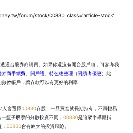
主要透過台股券商購買。如果你還沒有開台股戶頭，可參考我
證券商手續費、開戶禮、特色總整理（附讀者優惠）
此
的數位帳戶，讓存款可以有更好的利率
少人會選擇
00830
存股，一旦買進就長期持有，不再輕易
買進一籃子股票的分散投資不同，
00830
是追蹤半導體指
盤，
00830
會有較大的投資風險
。