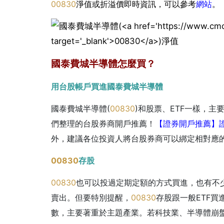
00830
淨值或折溢價即時資訊，可以參考
網站
。
國泰費城半導體怎麼買？
用台股帳戶買進國泰費城半導體
國泰費城半導體(
00830
)和股票、ETF一樣，
們整理的台股券商開戶推薦！
【證券開戶推薦】
外，建議各位投資人將台股券商可以綁定相對應
00830
存股
00830
也可以投過定期定額的方式買進，也有不
賣出。
但要特別提醒，
00830
存股跟一般ETF
數，主要著重於主題產業。若科技業、半導體崩