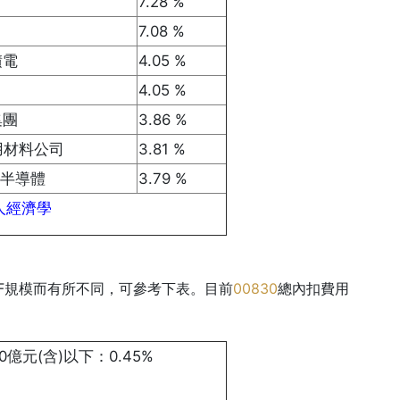
7.28 %
7.08 %
積電
4.05 %
4.05 %
集團
3.86 %
C應用材料公司
3.81 %
德諾半導體
3.79 %
人經濟學
F規模而有所不同，可參考下表。目前
00830
總內扣費用
0億元(含)以下：0.45%