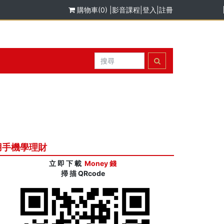
購物車(0)
|
影音課程
|
登入
|
註冊
用手機學理財
立 即 下 載
Money 錢
掃 描 QRcode