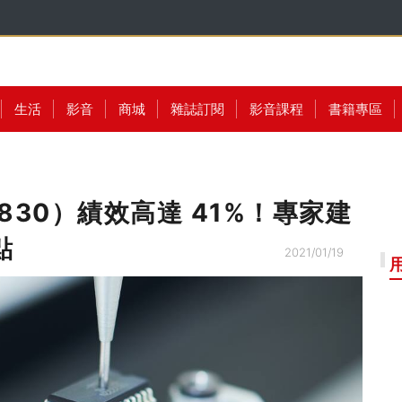
生活
影音
商城
雜誌訂閱
影音課程
書籍專區
830）績效高達 41%！專家建
點
2021/01/19