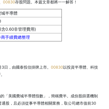
、
00830
存股問題。本篇文章都將一一解答！
費城半導體
0
%(含0.60非管理費用)
券商手續費總整理
5月3日，由國泰投信掛牌上市。
00830
以投資半導體、科技
F。
所編的「美國費城半導體指數」，簡稱費半。成份股篩選機制
牌之普通股，且必須從事半導體相關業務，取公司總市值前30