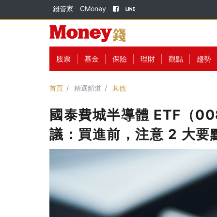
錢管家
CMoney
股票
基金
保險
理財
觀點
趨勢
首頁
精選頻道
其他
國泰費城半導體 ETF（00
議：買進前，注意 2 大要