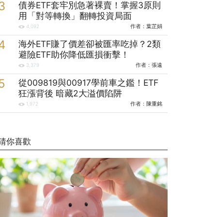
債券ETF套牢別急著裸賣！掌握3原則
用「對等轉換」翻轉投資局面
作者：
葉芷娟
4,092
海外ETF賺了價差卻被匯率吃掉？2類
避險ETF助你降低匯損衝擊！
作者：
張遠
3,379
從009819與00917學前車之鑑！ETF
狂漲背後 暗藏2大溢價陷阱
作者：
陳重銘
1,972
猜你喜歡