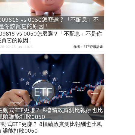
09816 vs 0050怎麼選？「不配息」不是你
該買它的原因！
26-02-26 |
作者：
ETF存股計畫
18,926
主動式ETF更賺？ 8檔績效實測比報酬也比風
 誰能打敗0050