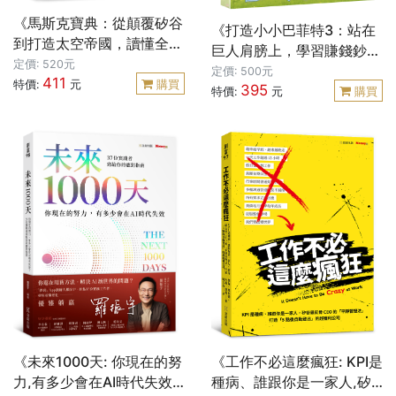
《馬斯克寶典：從顛覆矽谷
《打造小小巴菲特3：站在
到打造太空帝國，讀懂全球
巨人肩膀上，學習賺錢鈔能
首富20年極限思維》
定價: 520元
力》
定價: 500元
411
特價:
元
購買
395
特價:
元
購買
《未來1000天: 你現在的努
《工作不必這麼瘋狂: KPI是
力,有多少會在AI時代失效?
種病、誰跟你是一家人,矽