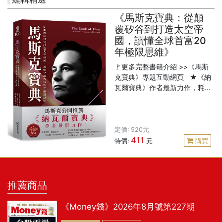
《馬斯克寶典：從顛
覆矽谷到打造太空帝
國，讀懂全球首富20
年極限思維》
🚩更多完整書籍介紹 >>《馬斯
克寶典》專題互動網頁 ★《納
瓦爾寶典》作者最新力作，耗
時5年精煉大師思維★ ★上市
即登美國亞馬遜創業類新書榜
TOP 1★ ★馬斯克與納瓦爾公
開推薦★ ★繁體中文版限定收
定價: 520元
411
錄：作者印簽、獻給讀者的寄
特價:
元
購買
語★ 「創業者唯一需要的
書。」 ──納瓦爾．拉維肯，矽
谷傳奇創投家 想了解馬斯克的
私生活，去看傳記； 想獲得馬
推薦商品
斯克的親自指導，請讀這本
書。 ─────四大核心模組，
《Money錢》2026年8月號第227期
直擊全球首富的大腦說明書！