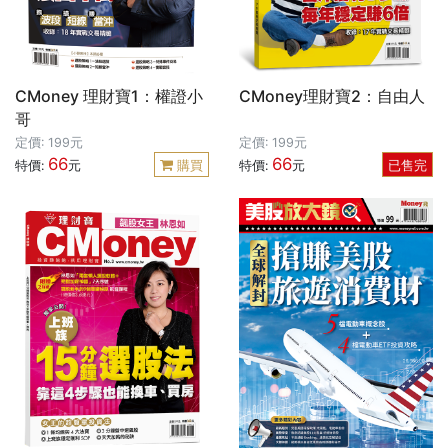
CMoney 理財寶1：權證小
CMoney理財寶2：自由人
哥
定價: 199元
定價: 199元
66
66
特價:
元
購買
特價:
元
已售完