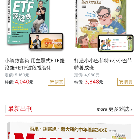
小資致富術 用主題式ETF錢
打造小小巴菲特+小小巴菲
滾錢+ETF波段投資術
特養成班
定價: 5,160元
定價: 4,980元
4,040
3,848
特價:
元
購買
特價:
元
購買
最新出刊
更多雜誌