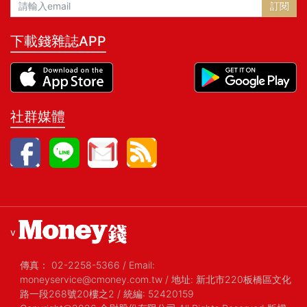
訂閱
在變動時代看見真正贏面的關
鍵。 ● 極限執行：在最混亂
下載錢雜誌APP
的局面中，縮短修正週期 火箭
爆炸、資金耗盡、公司瀕臨倒
閉…… 面對危機，馬斯克不是
靠熱血硬撐，而是依靠極度理
性的執行系統。 從著名的五步
工程法，到快速試錯、持續迭
社群媒體
代的工作哲學， 讓他在最短時
間修正，找出通往成功的路
徑。 ● 鋼鐵團隊：拒絕官
僚，把籌碼推回牌桌上 從
PayPal、特斯拉到SpaceX，
馬斯克親身示範如何消除官僚
文化、打破組織邊界， 讓團隊
聚焦於解決問題，而非維護體
v
制。 當所有人都想離開時，領
導者是否願意站在第一線，決
傳真：
02-2258-5366
/
Email:
定了團隊的高度。 ● 複利思
moneyservice@cmoney.com.tw
/
地址: 新北市220板橋區文化
維：與其猶豫不決，不如保持
路一段268號20樓之2
/
統編: 52420159
前進 對馬斯克而言，財富只是