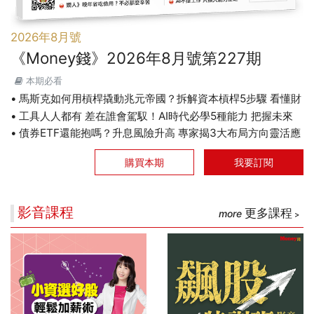
2026年8月號
《Money錢》2026年8月號第227期
本期必看
馬斯克如何用槓桿撬動兆元帝國？拆解資本槓桿5步驟 看懂財
富放大術
工具人人都有 差在誰會駕馭！AI時代必學5種能力 把握未來
1000天
債券ETF還能抱嗎？升息風險升高 專家揭3大布局方向靈活應
對
購買本期
我要訂閱
影音課程
更多課程