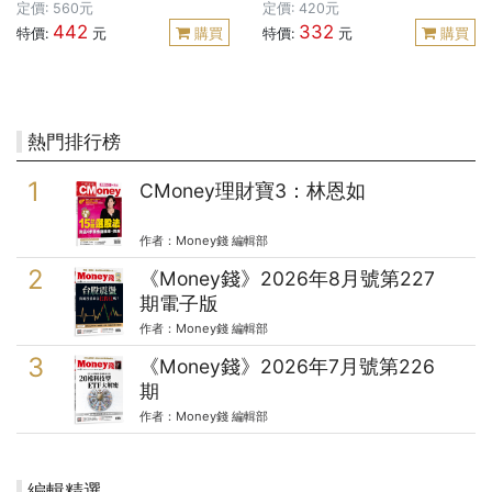
37位實踐者寫給你的應對
谷最反骨CEO的「平靜管理
定價: 560元
定價: 420元
442
332
指南》
法」打造「5點後自動登
特價:
元
購買
特價:
元
購買
出」的超獲利公司》
熱門排行榜
CMoney理財寶3：林恩如
作者：Money錢 編輯部
《Money錢》2026年8月號第227
期電子版
作者：Money錢 編輯部
《Money錢》2026年7月號第226
期
作者：Money錢 編輯部
編輯精選