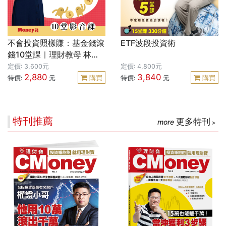
不會投資照樣賺：基金錢滾
ETF波段投資術
錢10堂課｜理財教母 林奇
芬
定價: 3,600元
定價: 4,800元
2,880
3,840
特價:
元
購買
特價:
元
購買
特刊推薦
更多特刊