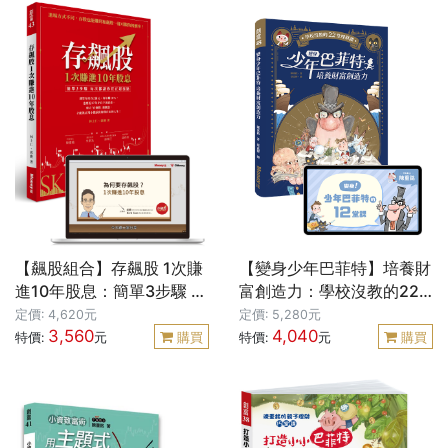
【飆股組合】存飆股 1次賺
【變身少年巴菲特】培養財
進10年股息：簡單3步驟 每
富創造力：學校沒教的22
次都讓你買在起漲點+飆股
堂理財課+影音課程12堂課
定價: 4,620元
定價: 5,280元
3,560
4,040
特訓班 4小時學會研判主力
｜不敗教主 陳重銘
特價:
元
購買
特價:
元
購買
＋型態13堂課｜市井股神
郭勝