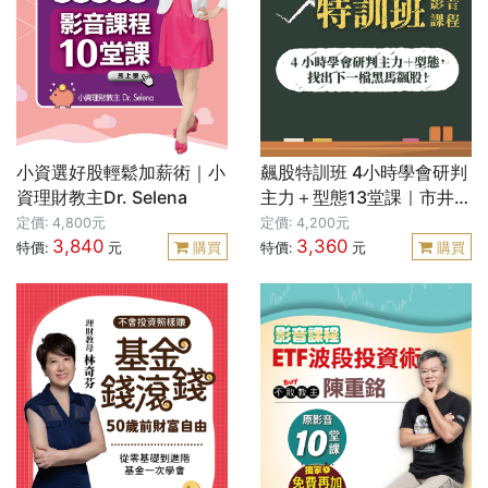
小資選好股輕鬆加薪術｜小
飆股特訓班 4小時學會研判
資理財教主Dr. Selena
主力＋型態13堂課｜市井股
神 郭勝
定價: 4,800元
定價: 4,200元
3,840
3,360
特價:
元
購買
特價:
元
購買