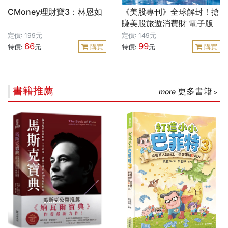
CMoney理財寶3：林恩如
《美股專刊》全球解封！搶
賺美股旅遊消費財 電子版
定價: 199元
定價: 149元
66
99
特價:
元
購買
特價:
元
購買
書籍推薦
更多書籍