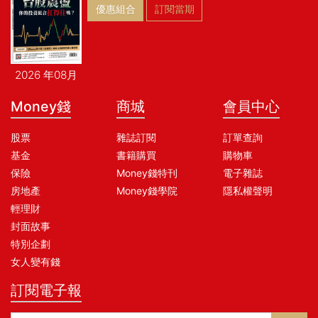
───── ◤完整收錄「69條馬
優惠組合
訂閱當期
斯克核心方法」、「馬斯克私
藏推薦書單」◢ 當資源有限、
時間緊迫、局勢失控，你要怎
麼判斷什麼值得做？ 怎麼拆解
2026 年08月
看似不可能的問題？怎麼在壓
力下做出決策？ 又怎麼帶領團
Money錢
商城
會員中心
隊，把想法真正推進成結果？
▌閱讀本書，就像與馬斯克在深
夜並肩對談 這不是一本讓你遠
股票
雜誌訂閱
訂單查詢
觀英雄的故事傳記， 而是帶你
基金
書籍購買
購物車
了解馬斯克的思想精華， 看他
保險
Money錢特刊
電子雜誌
如何把混亂拆解成問題，把問
房地產
Money錢學院
隱私權聲明
題變成產品， 再把產品變成改
輕理財
變世界的公司。 ▌四大思維系
統，複製馬斯克的行動邏輯
封面故事
● 瘋狂思考：用「第一性原
特別企劃
理」打破慣性 別再被經驗、慣
女人變有錢
例與專家意見限制， 當所有人
被「大家都這麼做」牽著走
訂閱電子報
時， 馬斯克選擇從物理學的最
底層重新拆解問題， 這才是你