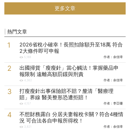
年初透過友人介紹前去某銷售中心參觀，訂購一間套房。半年後，陳太
更多文章
太告訴先生懷了寶寶的好消息，兩人卻擔心套房空間擁擠，日後勢必要
換房子。陳先生考慮賣掉預售屋，但對於繳納房地合一稅能否適用重購
退稅感到疑惑。 王先生一家則是住在現有公寓超過20年，為了方便，
他打算換到有電梯的社區大樓。王先生發現住家附近
熱門文章
2026省稅小確幸！長照扣除額升至18萬 符合
2大條件即可申報
作者：
余佳璋
5,188
出國掃貨「瘦瘦針」當心觸法！掌握藥品申
報限制 遠離高額罰鍰與刑責
作者：
余佳璋
4,362
打瘦瘦針出事保險賠不賠？釐清「醫療理
賠」界線 醫美整形恐遭拒賠！
作者：
李亞珊
4,157
不想財務露白 分居夫妻報稅卡關？符合4種情
況 可合法各自申報所得稅！
作者：
余佳璋
3,821