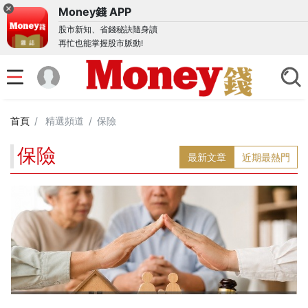
Money錢 APP
股市新知、省錢秘訣隨身讀
再忙也能掌握股市脈動!
首頁
精選頻道
保險
保險
最新文章
近期最熱門