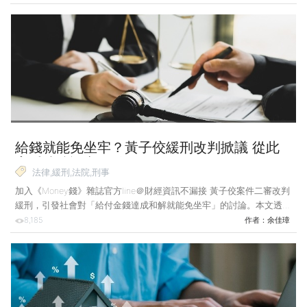
連帶受到裁罰。 案例說明：少年犯罪審理流程與成年人有別 18歲的
小帥因缺錢花用，受某詐騙集團誘惑而參與其活動，擔任提領款項的車
手遭到警方逮捕。法院審理後，發現檢察官偵查時，小帥雖已年滿18
歲，惟仍未滿20歲，應依《少年事件處理法》施行細則第7條第1項規
定，將案件移送管轄之少年法院（庭）行使先議權，不得逕行向法院提
起公訴。故對此做出「諭知不受理」的判決。
給錢就能免坐牢？黃子佼緩刑改判掀議 從此
案看法院認定關鍵！
法律,緩刑,法院,刑事
加入《Money錢》雜誌官方line＠財經資訊不漏接 黃子佼案件二審改判
緩刑，引發社會對「給付金錢達成和解就能免坐牢」的討論。本文透過
實務案例，解析緩刑的法定要件與法院裁量重點，釐清迷思。 案例說
8,185
作者：
余佳璋
明：涉嫌過失致死靠和解獲得緩刑 小帥某日駕駛跑車外出時，因分心
操作手機，未注意跑車已經偏離車道，而不慎撞上正在路邊慢跑的小
明，導致小明送醫急救後仍傷重不治。小帥因此涉及過失致死罪嫌遭移
送法辦。 小帥於法院審理時，承認其駕駛車輛確有疏失，並因此導致
小明傷重不治。小帥積極與小明家人達成和解，除給付賠償予小明家人
外，也取得小明家人諒解。法院因此判處小帥有期徒刑8個