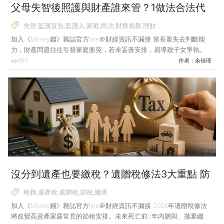
父母失智後照護與財產誰來管？1做法合法代
管財務 避免家庭風暴！
失智,監護宣告,監護人,家庭,民法,財務規劃,理財
加入《Money錢》雜誌官方line＠財經資訊不漏接 當長輩失去判斷能
力，財產問題往往引發家庭衝突，若未妥善安排，易導致子女爭執。長
輩失智不只帶來照護問題，更牽動財產與決策權的分配考驗。 案例說
989
作者：
余佳璋
明：父失智 兒向法院聲請「監護宣告」 小帥的父親因年邁且罹患失智
症，已出現嚴重認知功能障礙，無法自理生活，也無法和他人溝通，甚
至對外界刺激也沒有任何反應，日常起居皆仰賴小帥照顧。 因父親持
續有醫療及照護需求，小帥希望以其帳戶存款支付相關費用，但父親已
無法表達意願。經與手足商量後，小帥決定向法院聲請「監護宣告」。
經法院審理，選定小帥為父親的監護人，小帥妹妹則為會
沒分到遺產也要繳稅？遺贈稅修法3大重點 防
堵惡意避稅！
稅務,遺產稅,遺贈稅,節稅,繼承
加入《Money錢》雜誌官方line＠財經資訊不漏接 2026年遺贈稅修法
將改變高資產家庭常見的節稅安排。未來死亡前2年內贈與、拋棄繼承