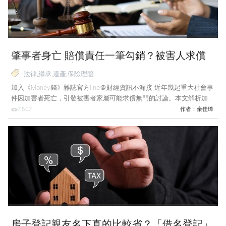
建商即可。陳大明乍聽之下，覺得似乎是兩全其美，但
肇事者身亡 賠償責任一筆勾銷？被害人求償
困局靠3關鍵突圍！
法律,繼承,遺產,保險理賠
加入《Money錢》雜誌官方line＠財經資訊不漏接 近年幾起重大社會事
件因加害者死亡，引發被害者家屬可能求償無門的討論。本文解析加害
者家屬的賠償責任範圍，與受害者家屬求償的正確法律路徑，助其在悲
7,507
作者：
余佳璋
痛中捍衛應有權益。 案例說明：肇事者家屬拋棄繼承 可躲過賠償責
任？ 小明某日於騎機車上班途中，遇後方A車任意變換車道及超速行
駛，竟遭其因猛烈撞擊而不治身亡，A車車主亦因事故後又撞擊路旁護
欄翻車，當場喪生。小明的妻子側面得知A車車主家境不錯，但其家屬
於車禍案發後，隨即辦理拋棄繼承，讓小明妻子相當氣憤，想要對A車
車主家屬提告，並且求償600萬元，因此託人找律師協助
房子登記親友名下真的比較省？「借名登記」