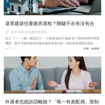
違章建築也要繳房屋稅？關鍵不在有沒有合
法，而是「這一點」！
稅務,房屋,違章建築,房屋稅
加入《Money錢》雜誌官方line＠財經資訊不漏接 為了增加利用空間或
機能，屋主可能加裝或加蓋設施來達成目的，但依照房屋稅法規定，只
要是增加房屋使用價值的建築物，即有可能被課徵房屋稅，民眾最好多
11,899
作者：
余佳璋
加留意。 案例說明：承租倉庫 發現鐵皮屋也須繳納房屋稅 小葉是一
名網路賣家，近來因常舉辦促銷活動及擔任團購主，網路商場的生意越
來越好，急需租用一個倉庫存放商品，以便及時出貨。小葉找到了一間
建築物旁的鐵皮屋，很適合當倉庫，於是跟屋主接洽租賃，且獲得租金
報價，但小葉認為租金比想像中來得高，房東表明是因為鐵皮屋也須繳
納房屋稅，故將稅金納入租金計算，讓小葉感到十分驚訝
外遇者也能訴請離婚？「唯一有責配偶」限制