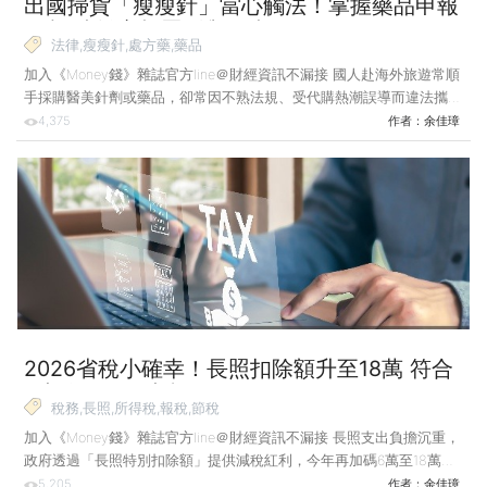
出國掃貨「瘦瘦針」當心觸法！掌握藥品申報
限制 遠離高額罰鍰與刑責
法律,瘦瘦針,處方藥,藥品
加入《Money錢》雜誌官方line＠財經資訊不漏接 國人赴海外旅遊常順
手採購醫美針劑或藥品，卻常因不熟法規、受代購熱潮誤導而違法攜藥
入境。若未如實申報或私自轉售，將面臨《藥事法》高額罰鍰甚至刑事
4,375
作者：
余佳璋
重罪，代價極高。 案例說明：受託代購瘦瘦針 是否該婉拒？ 小華規
劃在連續假期前往日本旅行，一位經營網路銷售的朋友小明得知後，請
小華幫忙代購一批當地藥妝店買得到的商品，另外攜帶一批網路近來熱
門瘋傳的「瘦瘦針」猛健樂（Mounjaro）回台灣。小明表示願意支付部
分交通費，並協助相關手續，小華也說對瘦瘦針有興趣，想要使用。不
過小華抵達日本之後，同團朋友提醒攜帶這批藥
2026省稅小確幸！長照扣除額升至18萬 符合
2大條件即可申報
稅務,長照,所得稅,報稅,節稅
加入《Money錢》雜誌官方line＠財經資訊不漏接 長照支出負擔沉重，
政府透過「長照特別扣除額」提供減稅紅利，今年再加碼6萬至18萬
元。不過並非人人適用，申報時有哪些條件與限制須留意？ 案例說
5,205
作者：
余佳璋