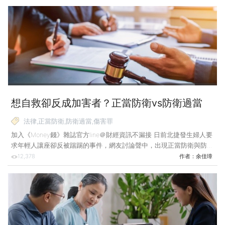
症的挑戰與親情羈絆。劇中秦漢飾演的父親在失智症初期就常因為跌
倒、找不到錢包以為家遭小偷等事情，讓女兒（謝盈萱飾演）奔波於工
作場所與住家，甚至必須常常請假，影響收入。 戲劇反應真實人生，
許多人以為輕度失智患者生活還能自理，不需要花什麼照顧費用，但其
實仍有許多隱形支出，比如家庭照顧者被迫請假所造成的薪資
想自救卻反成加害者？正當防衛vs防衛過當
律師揭露關鍵差異！
法律,正當防衛,防衛過當,傷害罪
加入《Money錢》雜誌官方line＠財經資訊不漏接 日前北捷發生婦人要
求年輕人讓座卻反被踹踢的事件，網友討論聲中，出現正當防衛與防衛
過當的界線問題。律師提醒，採取防衛手段不能逾越必要程度，否則可
12,378
作者：
余佳璋
能構成傷害罪。 案例說明：趴車追債遭甩落 構成防衛過當？ 小帥因
小明積欠其債務尚未清償，多次催討沒有回應，某日偶然見小明駕車經
過，小帥想逼他下車談判，強行跳上車趴附在引擎蓋上，以阻擋車輛前
進。小明雖然害怕，也擔心小帥會摔下車，但還是在路中央急速迴轉，
小帥被甩落地面，頭部也因此著地受傷…… 遇到威脅時，本能會想自
保，但防衛與反擊