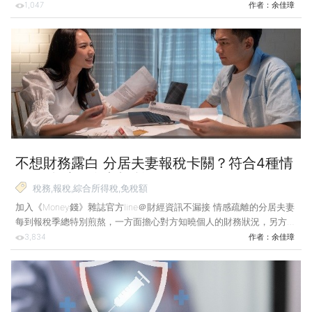
與配偶分配權都將重新定義，稅負也會更加落實「租稅公平」原則。
1,047
作者：
余佳璋
案例說明：沒分到錢卻要繳納高額遺產稅？ 王先生經營事業有成，過
世前1年為了資助長子創業，豪氣贈與3,000萬元。王先生過世後，名下
遺產僅剩1,500萬元。根據現行法規，贈與長子的3,000萬元會被視為遺
產的一部分，因此遺產總額為4,500萬元。 因長子不想繳交遺產稅，有
意選擇拋棄繼承，剩下的遺產稅可能要由先前未受贈與的王太太與女兒
分擔。王太太想主張「剩餘財
不想財務露白 分居夫妻報稅卡關？符合4種情
況 可合法各自申報所得稅！
稅務,報稅,綜合所得稅,免稅額
加入《Money錢》雜誌官方line＠財經資訊不漏接 情感疏離的分居夫妻
每到報稅季總特別煎熬，一方面擔心對方知曉個人的財務狀況，另方面
也可能涉及利益衝突。究竟分居夫妻能否個別申報所得稅？針對隱私等
3,834
作者：
余佳璋
問題是否有法可解？ 案例說明：分居夫妻為報稅利益起爭執 林先生
與陳小姐結婚10年，育有一名就讀國小的兒子，一家三口在台北生活。
2024年中林先生被公司調派至新竹分公司任職，夫妻關係逐漸疏離，
2025年初兩人協議分居，但尚未辦理離婚，分居後由陳小姐負責照顧
孩子的生活與就學。 報稅季即將到來，陳小姐擔心合併申報會讓林先