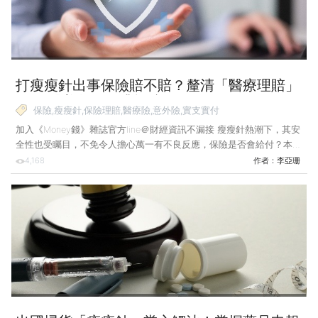
生看到她的實際收入與財務狀況，希望可以各自申
打瘦瘦針出事保險賠不賠？釐清「醫療理賠」
界線 醫美整形恐遭拒賠！
保險,瘦瘦針,保險理賠,醫療險,意外險,實支實付
加入《Money錢》雜誌官方line＠財經資訊不漏接 瘦瘦針熱潮下，其安
全性也受矚目，不免令人擔心萬一有不良反應，保險是否會給付？本文
解析美容和必要醫療的界線，帶你釐清權益，確保追求體態時，可避開
4,168
作者：
李亞珊
理賠碰壁的風險。 近年標榜「一針即瘦」的腸泌素受體促效劑（瘦瘦
針）席捲全球，但隨之而來的副作用風險也引發關注，美國已有數千起
訴訟，台灣食藥署亦接獲多起不良反應的通報。許多愛美族群開始擔
心，萬一因施打後的副作用得住院治療，醫療險或實支實付險能否負擔
這部分的費用？ 保險是否理賠，關鍵在於保險公司對「事故原因」的
認定。 針對這類新興醫療行為，具備CFP、財產與人身