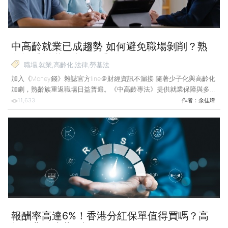
中高齡就業已成趨勢 如何避免職場剝削？熟
齡族重返職場必知5重點！
職場,就業,高齡化,法律,勞基法
加入《Money錢》雜誌官方line＠財經資訊不漏接 隨著少子化與高齡化
加劇，熟齡族重返職場日益普遍。《中高齡專法》提供就業保障與多項
補助，但勞雇雙方仍需了解契約差異，以免權益受損或誤觸法規。 因
11,633
作者：
余佳璋
應人口結構高齡少子化，及工作年齡人口逐年遞減趨勢，勞動部於
2020年12月4日推動《中高齡者及高齡者就業促進法》（下稱《中高齡
專法》），以促進中高齡者及高齡者就業及穩定在職場工作、鼓勵繼續
僱用已達退休條件者，以及運用職務再設計及各項就促工具，強化中高
齡者及高齡者就業。而中高齡就業者及退休後再就業者，更應留意與自
己相關的勞動權益。 針對《中高齡專法》的規定，建業
報酬率高達6%！香港分紅保單值得買嗎？高
報酬背後暗藏6大風險