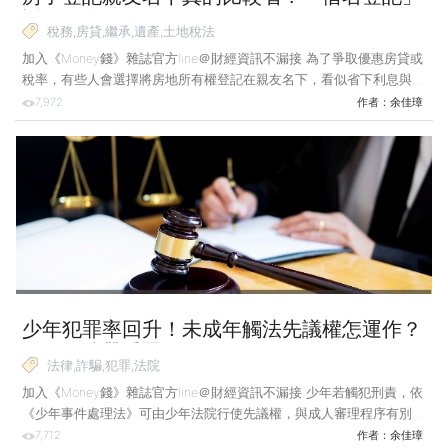
返還恐多繳2種稅！
稅務,房貸,繼承,遺產,土地稅法
加入《Money錢》雜誌官方line＠財經資訊不漏接 為了爭取優惠房貸或
稅率，有些人會選擇將房地所有權登記在親友名下，看似省下利息與稅
負，卻可能在返還或繼承時衍生額外稅務成本，不可不慎。 案例說
7,972
作者：
余佳璋
明：請親友返還房地竟要補稅？ 王先生於2015年購買了一處房地，當
初為了獲得較優惠的房貸條件，便跟在公家機關工作的姊姊說好，將房
地登記在她的名下，以便適用公教人員房貸優惠利率。未料王先生在
2021年時因一場車禍不幸身亡，王太太請姊姊歸還該筆房地未果，只
好在2022年向姊姊提出訴訟。 因借名登記時，王先生曾與姊姊簽訂契
約，且金流等情形也證明該房地的稅費皆由王先生
少年犯罪率回升！未成年觸法先議權怎運作？
父母恐連帶受罰
法律,詐騙,犯罪,法院
加入《Money錢》雜誌官方line＠財經資訊不漏接 少年若觸犯刑責，依
《少年事件處理法》可由少年法院行使先議權，與成人審理程序有別，
然近年少年犯罪率上升，家長宜留意管教避免孩子觸法，否則家長可能
7,712
作者：
余佳璋