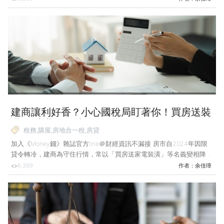
明：為高齡父母聘請看護能減稅？ 小美的奶奶高齡80多歲，因行動不
便，反應遲緩、日常起居需有人照料。為了讓白天要上班的家人安心，
小美的爸爸特別帶奶奶到醫院評估，聘請合法外籍看護。 人力仲介告
訴小美爸爸，這筆開銷在申報綜所稅時有18萬元的「扣除額」可用，但
小美媽媽卻疑惑：「是不是只要有請看護，每個人都能扣除這18萬？」
台灣已正式步入「超高齡社會」，上班族受
建商讓利好香？小心國稅局盯著你！買房送裝
潢 恐暗藏稅務地雷
稅務,購屋,房地合一稅,房貸
加入《Money錢》雜誌官方line＠財經資訊不漏接 房市自2024年因限
貸令轉冷，建商為守住行情，常以「買房送家電裝潢」等名義變相降
價。提醒購屋民眾，收受這類折讓時若未如實申報，可能成為國稅局查
6,399
作者：
余佳璋
核與追繳稅款的對象。 案例說明：建商送裝潢 其實是替房價灌水？
陳大明有意購買新屋，當作未來結婚後的新家，因看到某建商推出「買
房送裝潢」的促銷方案，便前往看屋，銷售人員提出「AB合約」方
案，表示可讓其減少貸款壓力。 做法是A合約載明較高的價款，供買方
向銀行申貸，以此取得更多資金，但實際僅需支付較低的B合約價金給