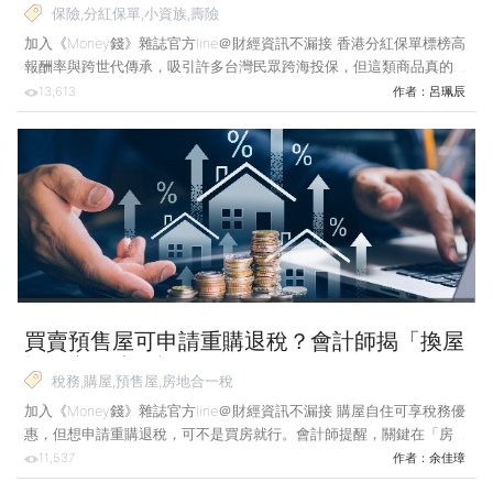
保險,分紅保單,小資族,壽險
加入《Money錢》雜誌官方line＠財經資訊不漏接 香港分紅保單標榜高
報酬率與跨世代傳承，吸引許多台灣民眾跨海投保，但這類商品真的適
合所有人嗎？本文將拆解其優勢與風險，協助你正確評估需求，做出更
13,613
作者：
呂珮辰
明智的選擇。 近期香港分紅保單再度掀起熱議，不少民眾甚至專程
赴港簽約，導致保險公司門口大排長龍。為何這類保單能如此受歡迎？
主要有2大原因：一是長期報酬率高於台灣分紅保單，二是具備跨世代
的財富傳承功能。但這類商品真的值得台灣人去購買嗎？ 先來了解為
什麼它有比較高的報酬率。香港分紅保單號稱長期內部報酬率（IRR）
可達5%～6%，遠高於台灣分紅保單的2%
買賣預售屋可申請重購退稅？會計師揭「換屋
族」必知省稅祕笈！
稅務,購屋,預售屋,房地合一稅
加入《Money錢》雜誌官方line＠財經資訊不漏接 購屋自住可享稅務優
惠，但想申請重購退稅，可不是買房就行。會計師提醒，關鍵在「房屋
完工、設籍與居住」，以及先買後賣或先賣後買的時點掌握，否則可能
11,537
作者：
余佳璋
錯過退稅時機。 案例說明：買賣預售屋 重購退稅問題引煩惱 陳先生