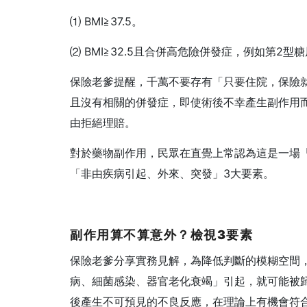
⑴ BMI≧37.5。
⑵ BMI≧32.5且合併高危險併發症，例如第2
保險老爹提醒，千萬不要存有「只要住院，保險就
且沒有相關的併發症，即使術後不幸產生副作用
由拒絕理賠。
對於藥物副作用，民眾在直覺上常認為這是一場
「非由疾病引起、外來、突發」3大要素。
副作用算不算意外？檢視3
要素
保險老爹分享實務見解，為降低判斷的模糊空間
病、細菌感染、器官老化衰竭」引起，就可能被
後產生不可預見的不良反應，在理論上有機會符