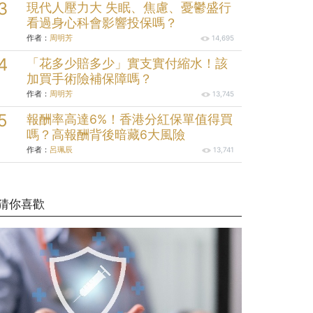
現代人壓力大 失眠、焦慮、憂鬱盛行
看過身心科會影響投保嗎？
作者：
周明芳
14,695
「花多少賠多少」實支實付縮水！該
加買手術險補保障嗎？
作者：
周明芳
13,745
報酬率高達6%！香港分紅保單值得買
嗎？高報酬背後暗藏6大風險
作者：
呂珮辰
13,741
猜你喜歡