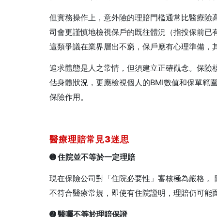
但實務操作上，意外險的理賠門檻通常比醫療險
司會更謹慎地檢視保戶的既往體況（指投保前已
這類爭議在業界層出不窮，保戶應有心理準備，
追求體態是人之常情，但須建立正確觀念。保險
估身體狀況，更應檢視個人的BMI數值和保單範
保險作用。
醫療理賠常見3
迷思
➊
住院並不等於一定理賠
現在保險公司對「住院必要性」審核極為嚴格 
不符合醫療常規，即使有住院證明，理賠仍可能
➋
醫囑不等於理賠保證