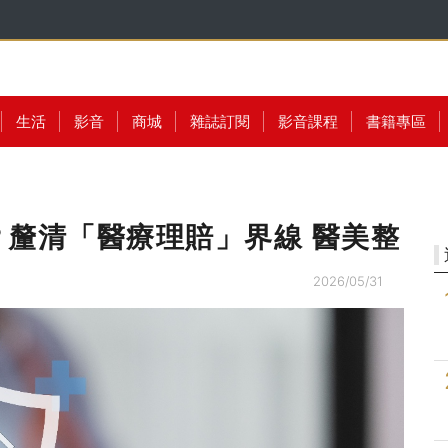
生活
影音
商城
雜誌訂閱
影音課程
書籍專區
釐清「醫療理賠」界線 醫美整
2026/05/31