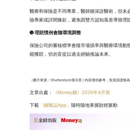
醫療和保險是不同專業，醫師雖深諳醫術，但未
險專家或詳閱條款，避免因雙方認知落差導致理
➌
理賠慣例會隨環境調整
保險公司的審核標準會隨市場損率與醫療環境動
能獲賠，切勿盲從以過去經驗推論未來。
（圖片來源：Shutterstock僅示意 / 內容僅供參考，投資請謹慎
文章出處：
《Money錢》2026年4月號
下載
「錢雜誌App」
隨時隨地掌握財經脈動