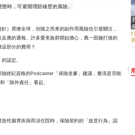
體態時，可避開理賠碰壁的風險。
瘦針）席捲全球，但隨之而來的副作用風險也引發關注，
良反應的通報。許多愛美族群開始擔心，萬一因施打後的
擔這部分的費用？
20
」的認定。
經紀資格的Podcaster「保險老爹」建議，釐清是否能
」和「除外責任」看起。
」
發急性腸胃疾病而須住院時，保險契約的「故意行為」認