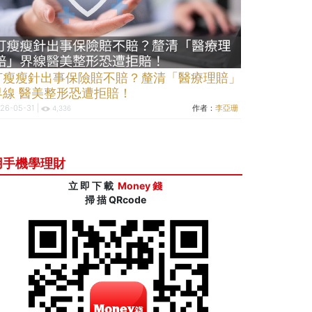
打瘦瘦針出事保險賠不賠？釐清「醫療理賠」
界線 醫美整形恐遭拒賠！
26-05-31 |
作者：
李亞珊
4,336
用手機學理財
立 即 下 載
Money 錢
掃 描 QRcode