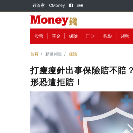
錢管家
CMoney
股票
基金
保險
理財
觀點
趨勢
首頁
精選頻道
保險
打瘦瘦針出事保險賠不賠？
形恐遭拒賠！