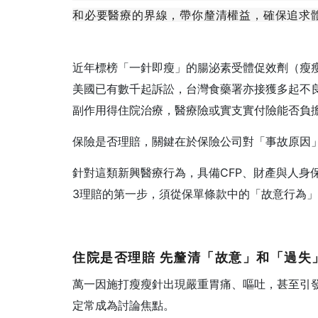
和必要醫療的界線，帶你釐清權益，確保追求
近年標榜「一針即瘦」的腸泌素受體促效劑（瘦
美國已有數千起訴訟，台灣食藥署亦接獲多起不
副作用得住院治療，醫療險或實支實付險能否負
保險是否理賠，關鍵在於保險公司對「事故原因
針對這類新興醫療行為，具備CFP、財產與人身保險
3理賠的第一步，須從保單條款中的「故意行為
住院是否理賠
先釐清「故意」和「過失
萬一因施打瘦瘦針出現嚴重胃痛、嘔吐，甚至引
定常成為討論焦點。