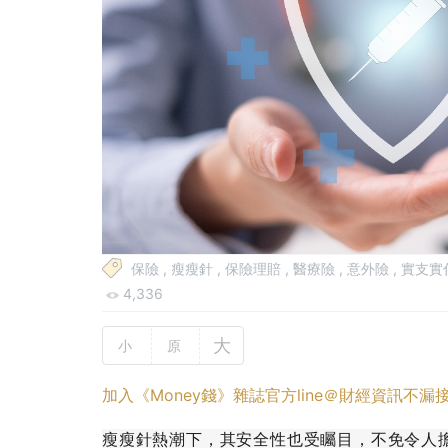
保險
,
瘦瘦針
,
保險理賠
,
醫療險
,
意外險
,
實支實
4,336
大
小
原
加入《Money錢》雜誌官方line＠財經資訊不漏
瘦瘦針熱潮下，其安全性也受矚目，不免令人