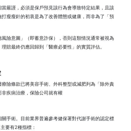
相當嚴謹，必須是保戶預見該行為會導致特定結果，且該
施打瘦瘦針的初衷是為了改善體態或健康，而非為了「預
德風險意圖」（即蓄意詐保），否則這類情況通常被視為
，理賠最終仍應回歸到「醫療必要性」的實質評估。
定
醫療險條款已將美容手術、外科整型或減肥列為「除外責
而非疾病治療，保險公司就有權
相關手術。目前業界普遍參考健保署對代謝手術的認定標
，主要有2種指標：