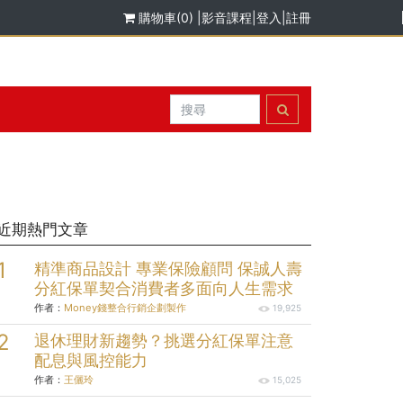
購物車(0)
|
影音課程
|
登入
|
註冊
近期熱門文章
精準商品設計 專業保險顧問 保誠人壽
分紅保單契合消費者多面向人生需求
作者：
Money錢整合行銷企劃製作
19,925
退休理財新趨勢？挑選分紅保單注意
配息與風控能力
作者：
王儷玲
15,025