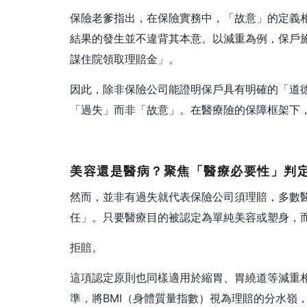
保險老爹指出，在保險實務中，「故意」的定義
結果的發生並不違背其本意。以減重為例，保戶
謀住院領取理賠金」。
因此，除非保險公司能證明保戶具有明確的「道
「過失」而非「故意」。在醫療險的保障框架下
美容還是醫病？聚焦「醫療必要性」判
然而，並非有過失就代表保險公司須理賠，多數
任」。只要醫療目的被認定為單純美容或塑身，
拒賠。
這項認定原則也同樣適用於縮胃、胃繞道等減重
準，將BMI（身體質量指數）視為理賠的分水嶺