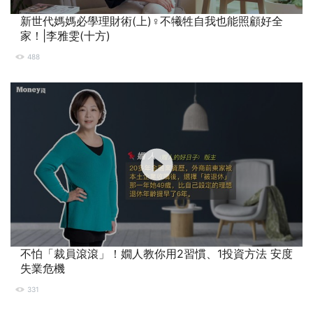
新世代媽媽必學理財術(上)‍♀️不犧牲自我也能照顧好全
家！|李雅雯(十方)
488
不怕「裁員滾滾」！嫺人教你用2習慣、1投資方法 安度
失業危機
331