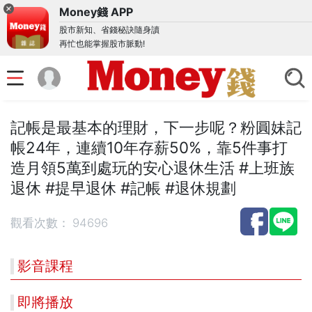
Money錢 APP
股市新知、省錢秘訣隨身讀
再忙也能掌握股市脈動!
記帳是最基本的理財，下一步呢？粉圓妹記
帳24年，連續10年存薪50%，靠5件事打
造月領5萬到處玩的安心退休生活 #上班族
退休 #提早退休 #記帳 #退休規劃
觀看次數：
94696
影音課程
即將播放