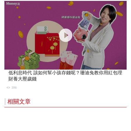
低利息時代 該如何幫小孩存錢呢？珊迪兔教你用紅包理
財養大壓歲錢
396
相關文章