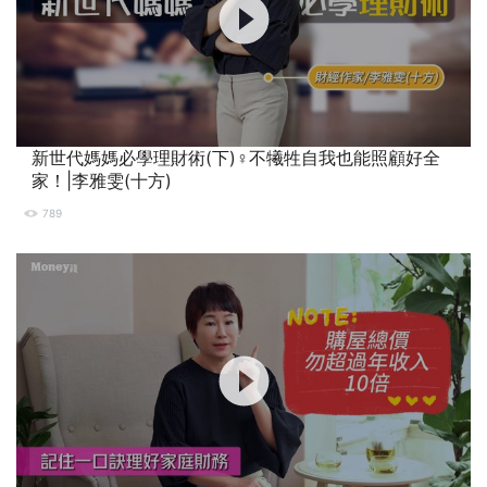
新世代媽媽必學理財術(下)‍♀️不犧牲自我也能照顧好全
家！|李雅雯(十方)
789