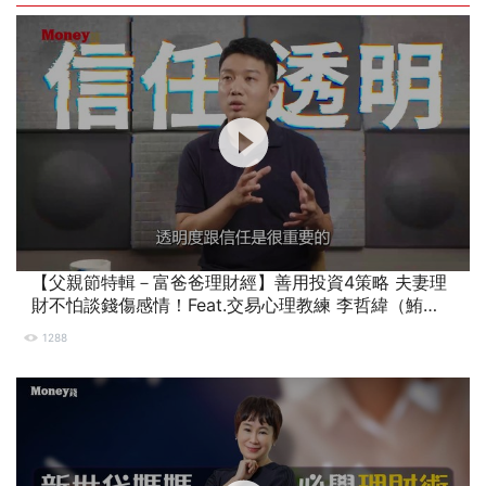
【父親節特輯－富爸爸理財經】善用投資4策略 夫妻理
財不怕談錢傷感情！Feat.交易心理教練 李哲緯（鮪
爸）
1288