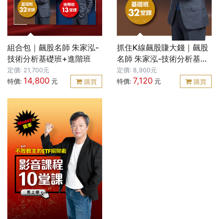
組合包｜飆股名師 朱家泓-
抓住K線飆股賺大錢｜飆股
技術分析基礎班+進階班
名師 朱家泓-技術分析基礎
班
定價: 21,700元
定價: 8,900元
14,800
7,120
特價:
元
特價:
元
購買
購買