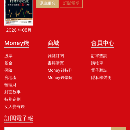
尼瓦桑｜《The Network
優惠組合
訂閱當期
State》作者、Network School
創辦人 【推薦語】 「每一位
改變世界的人，都有一套與眾
不同的思考方式。馬斯克或許
2026 年08月
無法被複製，但他的好奇心、
冒險精神，以及不斷挑戰不可
Money錢
商城
會員中心
能的勇氣，值得我們學習。」
──丁菱娟，影響力品牌學院創
股票
雜誌訂閱
訂單查詢
辦人 「馬斯克的傳記讓我們看
基金
書籍購買
購物車
見他偏執瘋狂的一面，《馬斯
克寶典》卻直接讓馬斯克自己
保險
Money錢特刊
電子雜誌
開口，把第一性原理和拆解問
房地產
Money錢學院
隱私權聲明
題的演算法，原封不動地攤在
輕理財
你眼前。他提醒著我們，真正
封面故事
的成功，是超越自身利益，去
特別企劃
完成更重要的事。」──瓦基，
「閱讀前哨站」站長 「智慧，
女人變有錢
是從觀察到洞察的過程。藉著
訂閱電子報
觀察馬斯克處事的方法，進一
步洞察他的思維和想法，或許
我們可以找到生命期待的過法