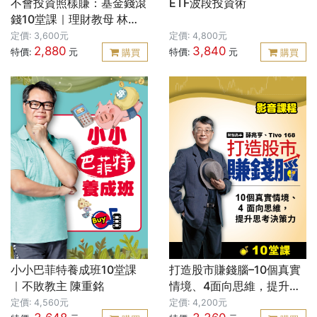
不會投資照樣賺：基金錢滾
ETF波段投資術
錢10堂課｜理財教母 林奇
芬
定價: 3,600元
定價: 4,800元
2,880
3,840
特價:
元
特價:
元
購買
購買
小小巴菲特養成班10堂課
打造股市賺錢腦–10個真實
｜不敗教主 陳重銘
情境、4面向思維，提升思
考決策力
定價: 4,560元
定價: 4,200元