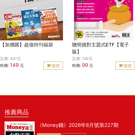
前進 對馬斯克而言，財富只是
資源配置的資料庫， 與其在面
對未知決策時沒完沒了地猶豫
不決， 不如直接挑一條路，保
持前進。 本書深度拆解馬斯克
實現非凡成就的思考模式與行
動步驟， 將帶你掙脫高壓焦
【加價購】超值特刊福袋
聰明挑對主題式ETF【電子
慮，學會如何在逆境之下做出
版】
正確決策。 【國內外重磅推
定價: 447元
定價: 149元
薦】 丁菱娟｜影響力品牌學院
149
99
特價:
元
特價:
元
購買
購買
創辦人 瓦基｜「閱讀前哨站」
站長 郝旭烈｜郝聲音YT播客主
持人 游庭皓｜財經直播主 愛瑞
克｜《命定之書》作者、TMBA
共同創辦人 伊隆．馬斯克｜
SpaceX創辦人、特斯拉執行長
納瓦爾．拉維肯｜矽谷傳奇創
推薦商品
投家、AngelList共同創辦人
MrBeast｜破億訂閱YouTuber
大衛．森拉｜《Founders》
《Money錢》2026年8月號第227期
Podcast主持人 巴拉吉．斯里