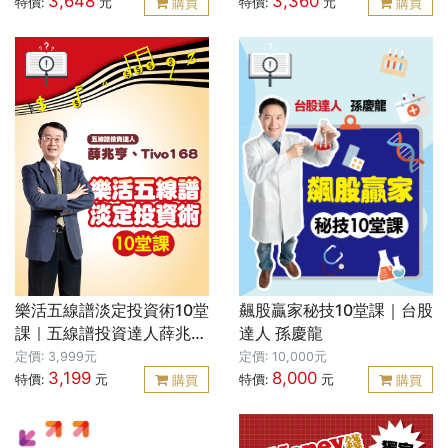
3,648
3,360
特價:
元
特價:
元
購買
購買
樂活五線譜淡定投資術10堂
飆股贏家秘技10堂課｜台股
課｜五線譜投資達人薛兆
達人 孫慶龍
亨、Tivo168-樂活五線譜
定價: 3,999元
定價: 10,000元
3,199
8,000
淡定投資術10堂課
特價:
元
特價:
元
購買
購買