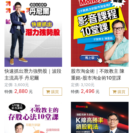
快速抓出潛力強勢股｜波段
股市淘金術｜不敗教主 陳
主流高手 丹尼爾
重銘-股市淘金術10堂課
定價: 3,600元
定價: 3,120元
2,880
2,496
特價:
元
特價:
元
購買
購買