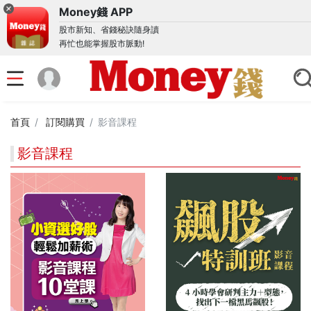
Money錢 APP
股市新知、省錢秘訣隨身讀
再忙也能掌握股市脈動!
首頁
訂閱購買
影音課程
影音課程