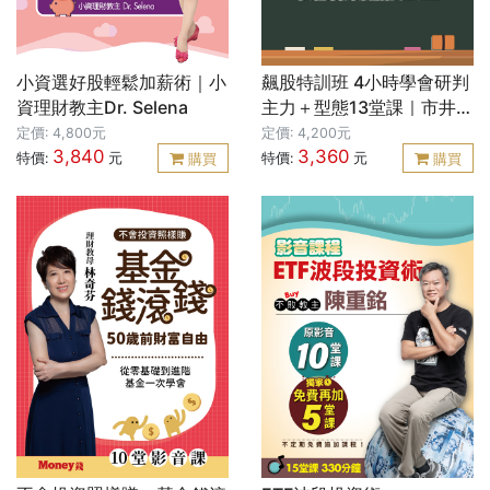
小資選好股輕鬆加薪術｜小
飆股特訓班 4小時學會研判
資理財教主Dr. Selena
主力＋型態13堂課｜市井股
神 郭勝
定價: 4,800元
定價: 4,200元
3,840
3,360
特價:
元
特價:
元
購買
購買