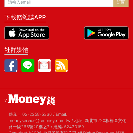
訂閱
與活法。」──郝旭烈，郝聲音
YT播客主持人 「學生時期讀
下載錢雜誌APP
馬克思，畢業後讀馬斯克。馬
斯克主義是一種與國家共生的
資本模式，SpaceX幫美國政府
發射火箭，Starlink更直接影響
烏克蘭戰爭，特斯拉自駕車靠
社群媒體
政府鬆綁法規。馬斯克已成為
這個時代科技資本、國家力量
與網路影響力融合後的新型權
力象徵。」──游庭皓，財經直
播主 「有時候我說的話很深
刻，人們覺得很蠢；有時候我
說的話很蠢，人們覺得很深
刻。」──伊隆．馬斯克（Elon
Musk），SpaceX創辦人、特
v
斯拉執行長 「創業者唯一需要
的書。」──納瓦爾．拉維肯
傳真：
02-2258-5366
/
Email:
（Naval Ravikant），矽谷傳
moneyservice@cmoney.com.tw
/
地址: 新北市220板橋區文化
奇創投家、AngelList共同創辦
路一段268號20樓之2
/
統編: 52420159
人 「你或許不認同他說的每一
Copyright@2026 金尉股份有限公司 All Rights Reserved 版權