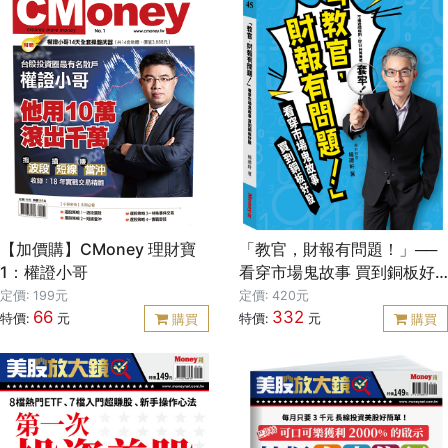
直擊全球首富的大腦說明書！
───── ◤完整收錄「69條馬
斯克核心方法」、「馬斯克私
藏推薦書單」◢ 當資源有限、
時間緊迫、局勢失控，你要怎
麼判斷什麼值得做？ 怎麼拆解
看似不可能的問題？怎麼在壓
力下做出決策？ 又怎麼帶領團
隊，把想法真正推進成結果？
▌閱讀本書，就像與馬斯克在深
夜並肩對談 這不是一本讓你遠
觀英雄的故事傳記， 而是帶你
【加價購】CMoney 理財寶
「教官，財報有問題！」──
了解馬斯克的思想精華， 看他
1：權證小哥
看穿市場鬼故事 買到銅板好
如何把混亂拆解成問題，把問
股
定價: 199元
定價: 420元
題變成產品， 再把產品變成改
66
332
特價:
元
特價:
元
購買
購買
變世界的公司。 ▌四大思維系
統，複製馬斯克的行動邏輯
● 瘋狂思考：用「第一性原
理」打破慣性 別再被經驗、慣
例與專家意見限制， 當所有人
被「大家都這麼做」牽著走
時， 馬斯克選擇從物理學的最