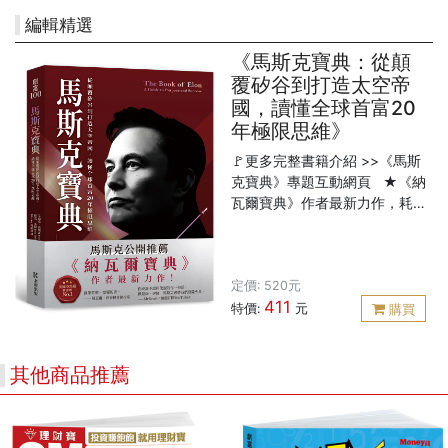
編輯精選
《馬斯克寶典：從顛
覆矽谷到打造太空帝
國，讀懂全球首富20
年極限思維》
🚩更多完整書籍介紹 >>《馬斯
克寶典》專題互動網頁 ★《納
瓦爾寶典》作者最新力作，耗
時5年精煉大師思維★ ★上市
即登美國亞馬遜創業類新書榜
TOP 1★ ★馬斯克與納瓦爾公
定價: 520元
開推薦★ ★繁體中文版限定收
411
錄：作者印簽、獻給讀者的寄
特價:
元
購買
語★ 「創業者唯一需要的
書。」 ──納瓦爾．拉維肯，矽
谷傳奇創投家 想了解馬斯克的
其他商品推薦
私生活，去看傳記； 想獲得馬
斯克的親自指導，請讀這本
書。 ─────四大核心模組，