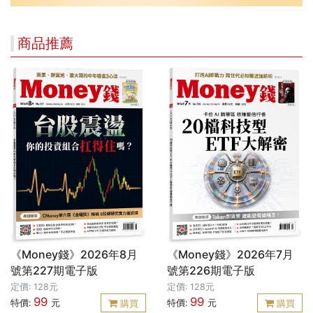
商品推薦
《Money錢》2026年8月
《Money錢》2026年7月
號第227期電子版
號第226期電子版
定價: 128元
定價: 128元
99
99
特價:
元
特價:
元
購買
購買