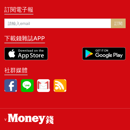
訂閱電子報
訂閱
下載錢雜誌APP
社群媒體
v