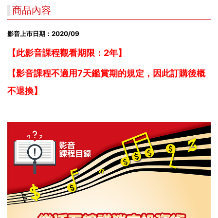
商品內容
影音上市日期：2020/09
【此影音課程觀看期限：2年】
【影音課程不適用7天鑑賞期的規定，因此訂購後概
不退換】