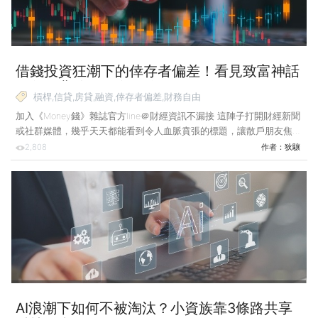
借錢投資狂潮下的倖存者偏差！看見致富神話
別忽略背後的致命風險
槓桿,信貸,房貸,融資,倖存者偏差,財務自由
加入《Money錢》雜誌官方line＠財經資訊不漏接 這陣子打開財經新聞
或社群媒體，幾乎天天都能看到令人血脈賁張的標題，讓散戶朋友焦慮
到睡不著：某位少年股神靠著信貸加槓桿，半年內資產翻了5倍；某上
2,808
作者：
狄驤
班族利用房貸增貸，投入更多資金到半導體權值股，提前20年達成財
務自由。 這些故事被渲染得像是只要敢借、敢衝，財富大門就會為你
敞開。在「借錢賺大錢」的集體狂熱下，散戶的焦慮被推向頂峰，彷彿
不跟上投資市場就是與時代脫節。 然而，這些被大肆報導的成功案
例，本質上是一種極端殘酷的「倖存者偏差」。媒體與大眾總是傾向關
注從懸崖邊跳下卻意外飛上天的人，卻從不報導那些摔得粉身
AI浪潮下如何不被淘汰？小資族靠3條路共享