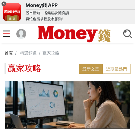
Money錢 APP
股市新知、省錢秘訣隨身讀
再忙也能掌握股市脈動!
首頁
精選頻道
贏家攻略
贏家攻略
最新文章
近期最熱門