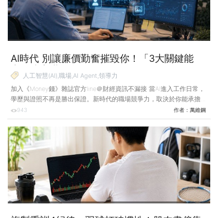
是電池組上方的玻璃纖維墊。
AI時代 別讓廉價勤奮摧毀你！「3大關鍵能
力」決定職場身價
人工智慧(AI),職場,AI Agent,領導力
加入《Money錢》雜誌官方line＠財經資訊不漏接 當AI進入工作日常，
學歷與證照不再是勝出保證。新時代的職場競爭力，取決於你能承擔多
大責任、如何定義任務。把瑣事留給機器，用無法取代的特質在變局中
943
作者：
萬維鋼
活出獨特價值。 各種AI代理人已經在幫我們設計程式、寫作、畫圖、
搞設計、做金融分析、進行醫療輔助等，這些日常工作對它來說更是毫
不費力。 如果人人都擁有超強AI代理人，以前我們拚命競爭的那些能
力指標，比如考試成績、專業證書、學歷，就會變得不那麼重要。
2025年的最強AI已經能拿國際數學奧林匹克金牌了，誰還在意你會解
什麼數學題呢？ 3大關鍵能力