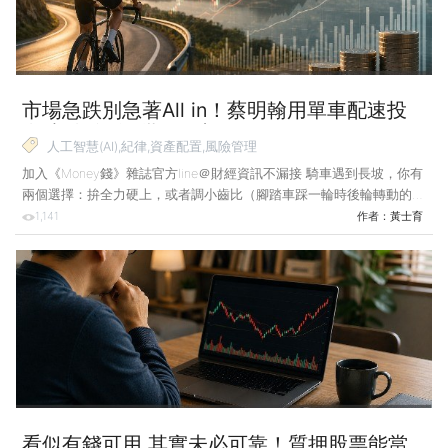
投資一樣，如果只
市場急跌別急著All in！蔡明翰用單車配速投
資法 資金分5批紀律加碼
人工智慧(AI),紀律,資產配置,風險管理
加入《Money錢》雜誌官方line＠財經資訊不漏接 騎車遇到長坡，你有
兩個選擇：拚全力硬上，或者調小齒比（腳踏車踩一輪時後輪轉動的圈
數）、保持節奏，把體力留到後段。財經專家蔡明翰無論在運動或股市
1,141
作者：
黃士育
中，總是選擇後者。他長年保持跑步與騎單車的運動習慣，並逐漸發
現：跑步與騎車會遇到的核心問題，與投資幾乎如出一轍。體力（資
金）能否撐到最關鍵的時間點，才是真正的勝負所在。 蔡明翰 小檔
案 畢業於美國舊金山大學財務分析碩士，並擁有CFA（特許財務分析
師）執照。曾歷任國泰證期、元大證券及兆豐證券自營部，具備法人操
盤與大型券商實務經驗。 從跑步配速領
看似有錢可用 其實未必可靠！質押股票能當