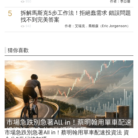
作者：
李亞珊
950
拆解馬斯克5步工作法！拒絕蠢需求 錯誤問題
找不到完美答案
作者：
艾瑞克．喬根森（Eric Jorgenson）
942
猜你喜歡
市場急跌別急著All in！蔡明翰用單車配速投資法 資