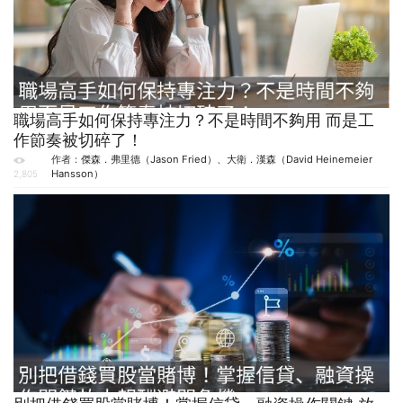
職場高手如何保持專注力？不是時間不夠用 而是工
作節奏被切碎了！
作者：
傑森．弗里德（Jason Fried）、大衛．漢森（David Heinemeier
Hansson）
2,805