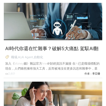
以台股為例，先是大漲千點引發投資人FOMO心理，深怕沒上到車；緊
接著3月卻因美伊衝突引發的中東戰火，情緒瞬間反轉。 我們看到3月
4日大跌1,494點，3月9日更一度重挫超過2,000點，創下史上單日跌點
第二大紀錄。但隨後竟在短短3日內報復性反彈，收復失土。 面對這種
「大怒神」般的走勢，如果你是資歷
AI時代你還在忙雜事？破解5大痛點 駕馭AI翻
轉職涯不被取代！
職場,AI,AI Agent,自動化
加入《Money錢》雜誌官方line＠財經資訊不漏接 在AI已是職場標配的
現在，人們雖然擁有強大工具，反而被淹沒在更多訊息和雜事中，甚至
對「被取代」深感焦慮，不禁懷疑：當AI越來越聰明，人類的價值究竟
2,601
作者：
李亞珊
在哪？ 其實職場規則已經改寫，過去累積經驗是為了「做更快」，現
在則要「想更深」。本篇專訪3位深諳AI工具的專家，針對5大職場痛點
提出解藥，帶你從疲於奔命的執行者，轉型為定義問題、精準決策的
「AI機師」，利用AI補足資源缺口，將資歷轉化成不可取代的職場競爭
力！ Esor 小檔案 知名部落格「電腦玩物」站長，深耕生產力工具和
時間管理逾20年，