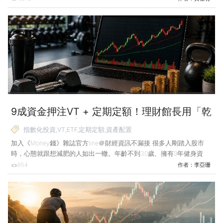
JLaw 小檔案 原為中文老師，現為專職交易員。2024～2025年參與
美國投資錦標賽（USIC），獲得百萬美元以上帳戶股票組冠軍；2024
年報酬率為353.9%，創下單年紀錄，2025年報酬率為252.3%，兩年複
合報酬率達1,499%。近期專注於投資教育，YouTube頻道累積約30萬訂
閱數，致力把「世界冠軍級」的系統化交易觀念分享給大眾。 &n
9成資金押注VT + 定期定額！理財館長用「乾
淨增肌法」打造長線獲利術
指數化投資,VT,ETF,定期定額,資產配置
加入《Money錢》雜誌官方line＠財經資訊不漏接 很多人剛踏入股市
時，心態就跟想減肥的人如出一轍。年齡不到30歲、擁有9年健身資歷
的知名財經類社群「理財館長」創辦人Kevin以此說明：人性總是渴望
954
作者：
李亞珊
短期見效，在瘦身上，想靠抽脂或吃減肥藥；在投資上，則傾向追求明
牌、追短線獲利。 理財館長 Kevin小檔案 知名財經類社群「理財館
長」創辦人，擅長指數化投資與資產配置，提倡長期持有低成本且全球
分散的ETF，致力推廣穩健的理財觀念。 Kevin打趣地說，「抽脂雖然
能迅速變瘦，但如果不改變飲食和運動習慣，復胖只是早晚的事；就像