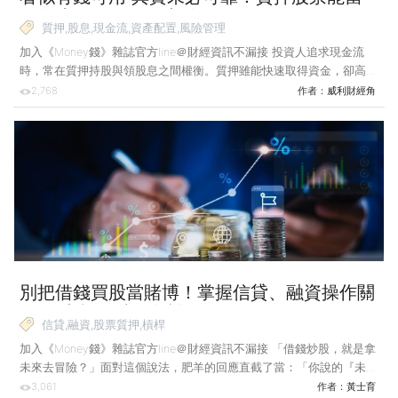
現金流嗎？關鍵在這點
質押,股息,現金流,資產配置,風險管理
加入《Money錢》雜誌官方line＠財經資訊不漏接 投資人追求現金流
時，常在質押持股與領股息之間權衡。質押雖能快速取得資金，卻高度
受市場波動影響，穩定性不足；相較之下，股息流較具可預期性的現金
2,768
作者：
威利財經角
管道。 很多投資人到了某個階段，開始會在意一個更實際的問題：如
果哪天需要用錢，這些資產能不能變成現金，供自己持續使用？一些對
現金流不足感到焦慮的朋友，可能會想透過質押的方式，以獲得現金
流，來當作生活費。 這個邏輯聽起來很合理，因為你既能持有資產，
又能拿到錢，好像同時兼顧成長與使用。但真正的關鍵不在能否拿到
錢，而是這筆錢能不能穩定使用。很多人忽略的是，有現金流和有
別把借錢買股當賭博！掌握信貸、融資操作關
鍵 放大報酬避開危機
信貸,融資,股票質押,槓桿
加入《Money錢》雜誌官方line＠財經資訊不漏接 「借錢炒股，就是拿
未來去冒險？」面對這個說法，肥羊的回應直截了當：「你說的『未
來』是什麼？你有沒有試算過，借多少錢、買什麼股票、每個月付多少
3,061
作者：
黃士育