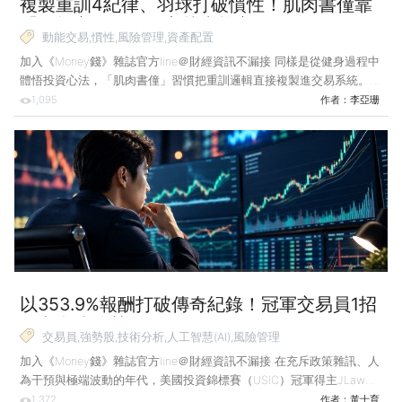
複製重訓4紀律、羽球打破慣性！肌肉書僮靠
「動能交易」穩健穿越牛熊市
動能交易,慣性,風險管理,資產配置
加入《Money錢》雜誌官方line＠財經資訊不漏接 同樣是從健身過程中
體悟投資心法，「肌肉書僮」習慣把重訓邏輯直接複製進交易系統。但
真正讓他在市場存活下來的，是一次千萬虧損後、在羽球場上悟出的
1,095
作者：
李亞珊
「打破慣性」心法。 肌肉書僮 小檔案 曾任華爾街投行交易員，熟悉
國內外總體經濟、金融商品，近年主要投資台股，擅長短線及右側動能
交易，現為CMoney YouTube頻道節目「財經解讀」主持人。 曾任華
爾街交易員、現專職台股短線及右側動能交易的知名投資達人「肌肉書
僮」分享，想在市場穩健獲利，關鍵在於把健身房培養的紀律帶進交
易，用運動的鍛鍊心法征服
以353.9%報酬打破傳奇紀錄！冠軍交易員1招
抓出翻倍強勢股
交易員,強勢股,技術分析,人工智慧(AI),風險管理
加入《Money錢》雜誌官方line＠財經資訊不漏接 在充斥政策雜訊、人
為干預與極端波動的年代，美國投資錦標賽（USIC）冠軍得主JLaw如
何不被情緒牽動，並在關鍵時刻重倉出擊？答案藏在他的交易哲學裡。
1,372
作者：
黃士育