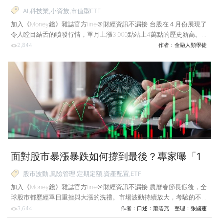
科技紅利！
AI,科技業,小資族,市值型ETF
加入《Money錢》雜誌官方line＠財經資訊不漏接 台股在４月份展現了
令人瞠目結舌的噴發行情，單月上漲3,000點站上4萬點的歷史新高。
同時主計總處最新公布第1季經濟成長率飆至13.69%。這種井噴式增長
2,844
作者：
金融人類學徒
的核心動能來自對AI算力無止盡的需求，帶動台灣科技供應鏈出口倍數
成長。 然而，《經濟學人》雜誌也提醒當前台灣亮眼數據背後隱藏著
「台灣病」徵兆：資源、人才與資金過度向單一產業傾斜，導致匯率與
物價結構性改變，擠壓了傳產與服務業的生存空間。 對於絕大多數非
科技業上班族而言，這是個苦澀的繁華時代：每天看著股市飆漲、科技
業人均數百萬年收入，自己卻因房租與物
面對股市暴漲暴跌如何撐到最後？專家曝「1
關鍵」穩住心態才能贏！
股市波動,風險管理,定期定額,資產配置,ETF
加入《Money錢》雜誌官方line＠財經資訊不漏接 農曆春節長假後，全
球股市都歷經單日重挫與大漲的洗禮。市場波動持續放大，考驗的不只
是資金，更是人性。與其在恐懼中掙扎，不如建立一套讓自己舒心的紀
3,644
作者：
口述：蕭碧燕 整理：張國蓮
律，冷靜應對震盪。 農曆年後，全球市場經歷了一連串的大漲大跌，