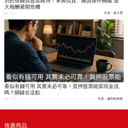
別把借錢買股當賭博！掌握信貸、融資操作關鍵 放
大報酬避開危機
作者：
黃士育
3,060
看似有錢可用 其實未必可靠！質押股票能當現金流
嗎？關鍵在這點
作者：
威利財經角
2,768
推薦商品