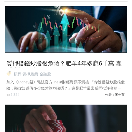
利息？弄清楚風險再批評也不遲。」 在他的投資體系裡，借錢並非因
為不夠謹慎，而恰恰是因為風險都弄清楚了。他以個人信貸與股票質押
等管道借款，每一筆的利率、期限與還款壓力都在事前試算，確認股息
足以覆蓋利息成本，再決定是否行動。 信貸伴隨每月還款壓力 融資
有維持率風險 然而，許多投資人的問題並不在「敢不敢借」，而在於
根本沒把不同工具的機制搞清楚，就貿然
質押借錢炒股很危險？肥羊4年多賺6千萬 靠
「這招」避開斷頭風險
槓桿,質押,融資,金融股
加入《Money錢》雜誌官方line＠財經資訊不漏接 「你說借錢炒股很危
險，那你知道借多少錢才算危險嗎？」這是肥羊最常反問批評者的一句
話。肥羊，《億元肥羊零成本買股術》作者，是台灣少數有完整帳務記
4,324
作者：
黃士育
錄、可接受公開檢視的質押實踐者。 肥羊（翁建原） 小檔案 深耕金
融股逾30年。2022年起力推借錢炒股方法論，主張以低利信貸與質押
槓桿累積資產，最新著作：《億元肥羊零成本買股術》。 肌肉書僮
小檔案 曾任華爾街交易員，擅長結合技術面與基本面，強調透過如
「肌肉記憶」般的紀律建立交易系統，專精於台股短線、波段操作與量
化交易。