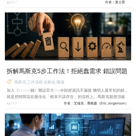
悄重塑科技巨頭的獲利結構。本期〈專題報導〉將為你拆解Token的計
347
作者：
黃士育
費陷阱，跟隨實戰達人學習如何控管「數位水電費」；並透過「3層AI
依賴度」框架，教你在公開市場中，避開私募溢價陷阱，精準鎖定那些
真正把Token轉換為獲利護城河的贏家。 兩年前，多數人對 AI 的印象
還停留在「偶爾使用的聊天工具」。時至今日，情況已經不同。輝達
（Nvidia）執行長黃仁勳今年公開宣告，AI 已經從「會回答問題」進化
到「能自己做事」。不只是
拆解馬斯克5步工作法！拒絕蠢需求 錯誤問題
找不到完美答案
馬斯克,工作流程,自動化,職場
加入《Money錢》雜誌官方line＠財經資訊不漏接 聰明人最常犯的錯，
就是把時間花在最佳化「根本不該存在」的流程上。馬斯克親授頂級工
程思維的5個步驟，教你砍掉無效流程、徹底粉碎追究錯誤問題的壞習
949
作者：
艾瑞克．喬根森（Eric Jorgenson）
慣。 在我（馬斯克）的公司裡，我要求所有人都必須嚴格執行5步驟
工作流程，我把它稱為「5步工作法」，接下來我會先列出步驟，再逐
一說明。請注意，這套流程的先後順序非常重要。 1.質疑需求，讓需求
不要那麼蠢。 2.竭盡全力刪除零件或流程。 3.簡化或最佳化。 4.加
速。 5.自動化。 為什麼這些步驟的順序這麼重要？其中一個例子，就