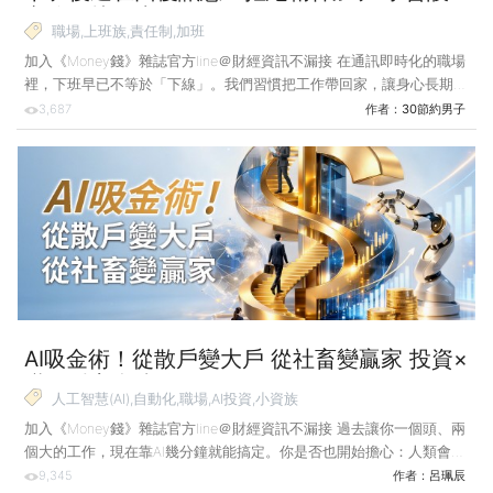
定邊界找回生活平衡！
職場,上班族,責任制,加班
加入《Money錢》雜誌官方line＠財經資訊不漏接 在通訊即時化的職場
裡，下班早已不等於「下線」。我們習慣把工作帶回家，讓身心長期處
於待命狀態。然而，唯有懂得設定邊界，劃清工作與生活，才有餘裕迎
3,687
作者：
30節約男子
接新的挑戰。 我曾在社群平台的限時動態發起一個問答：「你們下班
後還會回覆工作上的訊息嗎？」結果出乎意料的是，相較「都會回覆」
和「完全不回覆」的選項，回答「選擇性回覆」的占比高達5成以上；
也就是說，多數人在下班後，即使已經不在給付薪資的工時裡，仍會思
考該不該處理工作上的事，而不是直接劃清界線。 身為一個自由工作
者，其實工作不分晝夜，所以有時晚上9點、10點還會討
AI吸金術！從散戶變大戶 從社畜變贏家 投資×
職涯財富翻倍攻略
人工智慧(AI),自動化,職場,AI投資,小資族
加入《Money錢》雜誌官方line＠財經資訊不漏接 過去讓你一個頭、兩
個大的工作，現在靠AI幾分鐘就能搞定。你是否也開始擔心：人類會被
AI取代嗎？我的工作還保得住嗎？其實只要掌握AI，小資族也有翻身的
9,345
作者：
呂珮辰