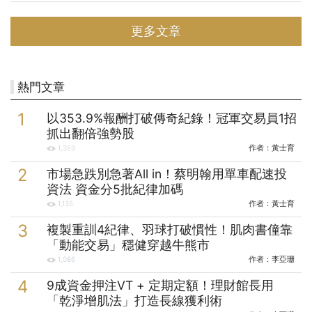
機會。 本期〈封面故事〉不僅帶你盤點AI 3大升級主線與投資標的，更
教你如何運用AI打造自動化投資助理、解決職場上各種麻煩。與其坐等
更多文章
被浪潮淹沒，不如學會御AI而行，讓能力與資產一起升級！ 半年前，
Amy好不容易為公司談成一項跨國合作案，卻為簽約事宜傷透腦筋。她
一邊查詢法規，一邊硬著頭皮草擬合約，10頁的內容足足寫了5天，最
後又花了3天和法務人員反覆討論、
熱門文章
以353.9%報酬打破傳奇紀錄！冠軍交易員1招
抓出翻倍強勢股
作者：
黃士育
1,359
市場急跌別急著All in！蔡明翰用單車配速投
資法 資金分5批紀律加碼
作者：
黃士育
1,135
複製重訓4紀律、羽球打破慣性！肌肉書僮靠
「動能交易」穩健穿越牛熊市
作者：
李亞珊
1,086
9成資金押注VT + 定期定額！理財館長用
「乾淨增肌法」打造長線獲利術