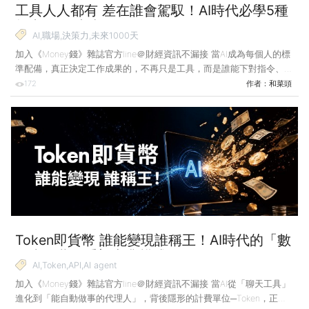
工具人人都有 差在誰會駕馭！AI時代必學5種
能力 把握未來1000天
AI,職場,決策力,未來1000天
加入《Money錢》雜誌官方line＠財經資訊不漏接 當AI成為每個人的標
準配備，真正決定工作成果的，不再只是工具，而是誰能下對指令、問
對問題、辨別錯誤，把方案落實，並為最後的結果負責。 未來3到5
172
作者：
和菜頭
年，也就是在大約1000天到1500天之內，AI時代會正式到來，AI會給我
們的工作、生活帶來真正意義上的改變。我們每個人現在都公平地擁有
3到5年的寶貴緩衝期，這段時間足夠用來學習、探索、調整、適應，
好讓自己在AI時代真正到來之後，還能在新世界為自己謀求一席之地。
我不知道你是怎麼使用AI的，就我個人而言，我習慣用它為我每日所寫
的文章生成配圖，這樣的合作方式已
Token即貨幣 誰能變現誰稱王！AI時代的「數
位水電費」重塑商業模式
AI,Token,API,AI agent
加入《Money錢》雜誌官方line＠財經資訊不漏接 當AI從「聊天工具」
進化到「能自動做事的代理人」，背後隱形的計費單位─Token，正悄