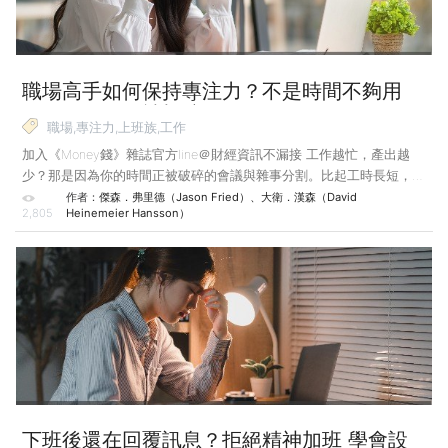
職場高手如何保持專注力？不是時間不夠用
而是工作節奏被切碎了！
職場,專注力,上班族,工作
加入《Money錢》雜誌官方line＠財經資訊不漏接 工作越忙，產出越
少？那是因為你的時間正被破碎的會議與雜事分割。比起工時長短，保
持不被打擾的連續專注力，才是提升效率的關鍵。 每週工作40個小時
作者：
傑森．弗里德（Jason Fried）、大衛．漢森（David
2,805
Heinemeier Hansson）
就很充足了，這個時間足夠做出優秀的成果，足夠保持競爭力，也足夠
把真正重要的事情完成。 這就是我們在Basecamp的工作時數，不會再
多，有時候時數更少也沒啥問題。夏天我們甚至每週五都放假，即便一
週只工作32小時，依然能好好完成許多工作。不整晚加班，不週末加
班，沒有「現在很緊急，所以這週工時得拚到70或80小時」，我們不
做這種事。 每天上班 就
下班後還在回覆訊息？拒絕精神加班 學會設