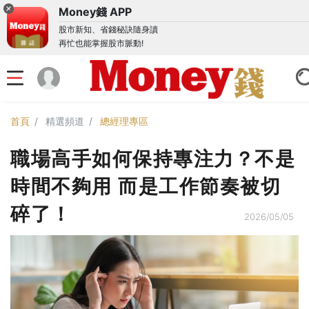
Money錢 APP
股市新知、省錢秘訣隨身讀
再忙也能掌握股市脈動!
首頁
精選頻道
總經理專區
職場高手如何保持專注力？不是
時間不夠用 而是工作節奏被切
碎了！
2026/05/05