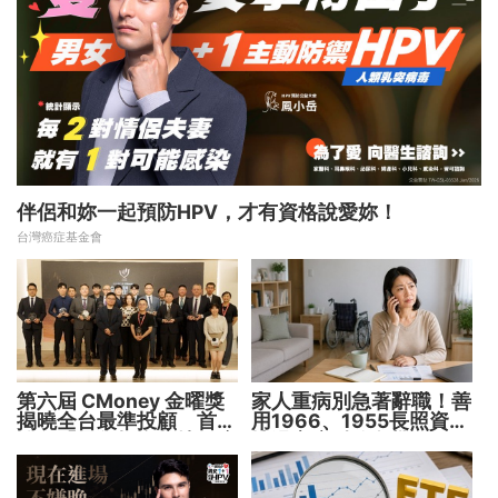
伴侶和妳一起預防HPV，才有資格說愛妳！
台灣癌症基金會
第六屆 CMoney 金曜獎
家人重病別急著辭職！善
揭曉全台最準投顧 首度
用1966、1955長照資源
公開「零售投資數據」應
撐過家庭財務危機
用 助攻投顧、投信打造
下一代