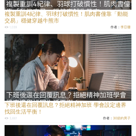
複製重訓4紀律、羽球打破慣性！肌肉書僮靠「動能
交易」穩健穿越牛熊市
作者：
李亞珊
1,039
下班後還在回覆訊息？拒絕精神加班 學會設定邊界
找回生活平衡！
作者：
30節約男子
3,661