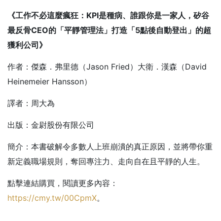
《工作不必這麼瘋狂：KPI
是種病、誰跟你是一家人，矽谷
最反骨CEO
的「平靜管理法」打造「5
點後自動登出」的超
獲利公司》
作者：傑森．弗里德（Jason Fried）大衛．漢森（David
Heinemeier Hansson）
譯者：周大為
出版：金尉股份有限公司
簡介：本書破解令多數人上班崩潰的真正原因，並將帶你重
新定義職場規則，奪回專注力、走向自在且平靜的人生。
點擊連結購買，閱讀更多內容：
https://cmy.tw/00CpmX
。