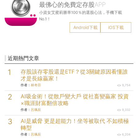
最佛心的免費定存股APP
小資女艾蜜莉勝率100％的選股心法，手機下載
No.1！
Android下載
iOS下載
近期熱門文章
存股該存零股還是ETF？從3關鍵原因看懂誰
才是長線贏家！
作者：
林奇芬
9,754
AI吸金術！從散戶變大戶 從社畜變贏家 投資
×職涯財富翻倍攻略
作者：
呂珮辰
9,332
AI是威脅 更是超能力！坐等被取代 不如積極
轉型
作者：
呂珮辰
6,204