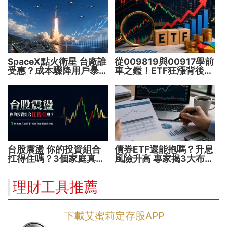
SpaceX點火衛星 台廠誰
從009819與00917學前
受惠？成本驟降用戶暴增
車之鑑！ETF狂漲背後
華通、穩懋享紅利！
暗藏2大溢價陷阱
台股震盪 你的投資組合
債券ETF還能抱嗎？升息
扛得住嗎？3個家庭真實
風險升高 專家揭3大布局
故事 揭開資產配置致命
方向靈活應對
傷
理財工具推薦
下載艾蜜莉定存股APP