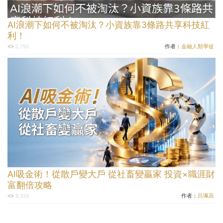
AI浪潮下如何不被淘汰？小資族靠3條路共享科技紅
利！
作者：
金融人類學徒
2,790
AI吸金術！從散戶變大戶 從社畜變贏家 投資×職涯財
富翻倍攻略
作者：
呂珮辰
9,334