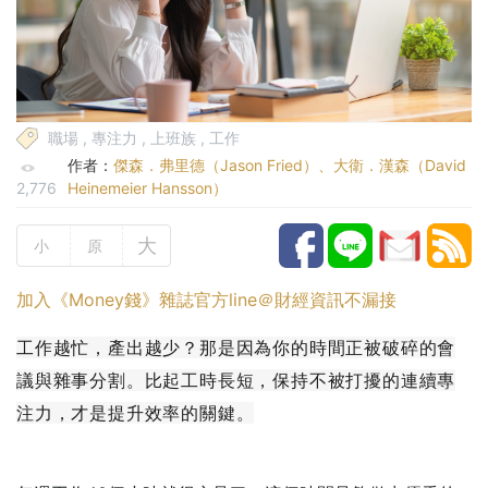
職場
,
專注力
,
上班族
,
工作
作者：
傑森．弗里德（Jason Fried）、大衛．漢森（David
2,776
Heinemeier Hansson）
大
小
原
加入《Money錢》雜誌官方line＠財經資訊不漏接
工作越忙，產出越少？那是因為你的時間正被破碎的會
議與雜事分割。比起工時長短，保持不被打擾的連續專
注力，才是提升效率的關鍵。