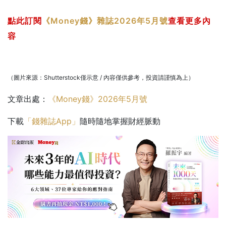
點此訂閱
《Money錢》雜誌2026年5月號
查看更多內
容
（圖片來源：Shutterstock僅示意 / 內容僅供參考，投資請謹慎為上）
文章出處：
《Money錢》2026年5月號
下載
「錢雜誌App」
隨時隨地掌握財經脈動