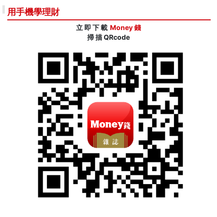
用手機學理財
立 即 下 載
Money 錢
掃 描 QRcode