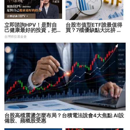
立即諮詢HPV！是對自
台股市值型ETF誰最值得
己健康最好的投資，把握
買？7檔優缺點大比拚 找
現在不嫌晚！
出最適合你的配置
台灣癌症基金會
台股高檔震盪怎麼布局？台積電法說會4大焦點 AI設
備股、蘋概股受惠