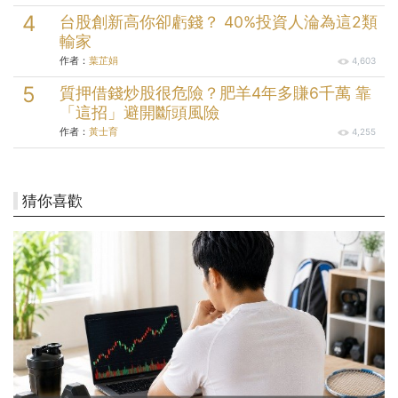
台股創新高你卻虧錢？ 40%投資人淪為這2類
輸家
作者：
葉芷娟
4,603
質押借錢炒股很危險？肥羊4年多賺6千萬 靠
「這招」避開斷頭風險
作者：
黃士育
4,255
猜你喜歡