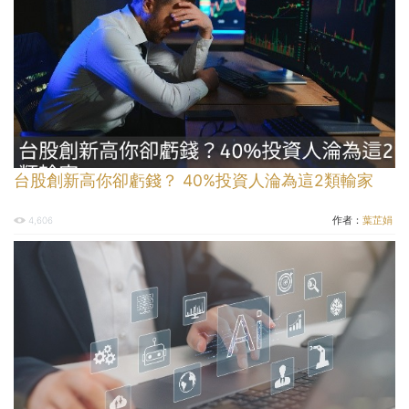
台股創新高你卻虧錢？ 40%投資人淪為這2類輸家
作者：
葉芷娟
4,606