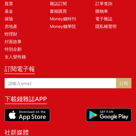
股票
雜誌訂閱
訂單查詢
基金
書籍購買
購物車
保險
Money錢特刊
電子雜誌
房地產
Money錢學院
隱私權聲明
輕理財
封面故事
特別企劃
女人變有錢
訂閱電子報
訂閱
下載錢雜誌APP
社群媒體