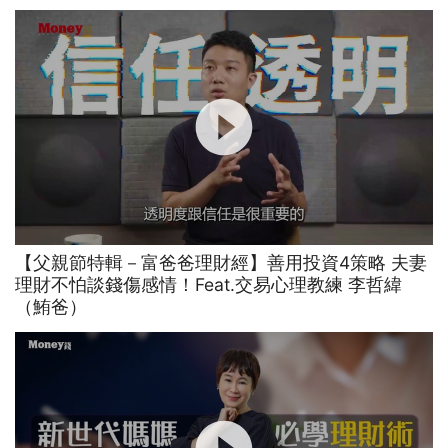
【父親節特輯－富爸爸理財經】善用投資4策略 夫妻
理財不怕談錢傷感情！Feat.交易心理教練 李哲緯
（鮪爸）