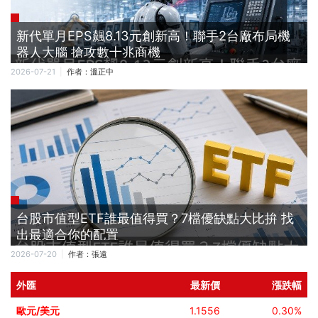
新代單月EPS飆8.13元創新高！聯手2台廠布局機
器人大腦 搶攻數十兆商機
2026-07-21
作者：
溫正中
台股市值型ETF誰最值得買？7檔優缺點大比拚 找
出最適合你的配置
2026-07-20
作者：
張遠
外匯
最新價
漲跌幅
歐元/美元
1.1556
0.30%