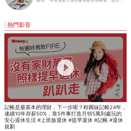
襄理。 中央警察大學刑事警察學系畢業，曾任桃
園市刑事警察大隊經濟組偵查員、偵五隊偵查
員、偵六隊偵查員、蘆竹分局外社派出所所長，
著有《我畢業五年，用ETF賺到400萬》。
熱門影音
記帳是最基本的理財，下一步呢？粉圓妹記帳24年，
連續10年存薪50%，靠5件事打造月領5萬到處玩的
安心退休生活 #上班族退休 #提早退休 #記帳 #退休
規劃