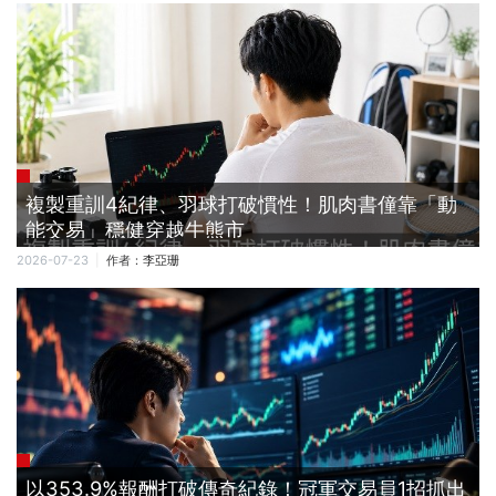
複製重訓4紀律、羽球打破慣性！肌肉書僮靠「動
能交易」穩健穿越牛熊市
2026-07-23
作者：
李亞珊
以353.9%報酬打破傳奇紀錄！冠軍交易員1招抓出