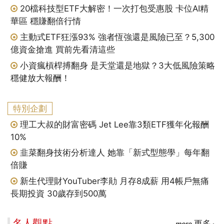
20檔科技型ETF大解密！一次打包受惠股 卡位AI精
華區 穩賺翻倍行情
主動式ETF狂漲93% 強者恆強還是風險已至？5,300
億資金搶進 買前先看清這些
小資瘋槓桿搏翻身 是天堂還是地獄？3大低風險策略
穩健放大報酬！
特別企劃
理工大叔的財富密碼 Jet Lee靠3類ETF獲年化報酬
10%
韭菜翻身技術分析達人 她靠「新式型態學」每年翻
倍賺
新生代理財YouTuber李勛 月存8成薪 用4帳戶無痛
長期投資 30歲存到500萬
名人觀點
更多