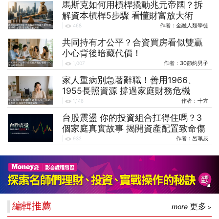
馬斯克如何用槓桿撬動兆元帝國？拆
解資本槓桿5步驟 看懂財富放大術
|
作者：
金融人類學徒
468
共同持有才公平？合資買房看似雙贏
小心背後暗藏代價！
|
作者：
30節約男子
1,007
家人重病別急著辭職！善用1966、
1955長照資源 撐過家庭財務危機
|
作者：
十方
1,146
台股震盪 你的投資組合扛得住嗎？3
個家庭真實故事 揭開資產配置致命傷
|
作者：
呂珮辰
932
編輯推薦
更多