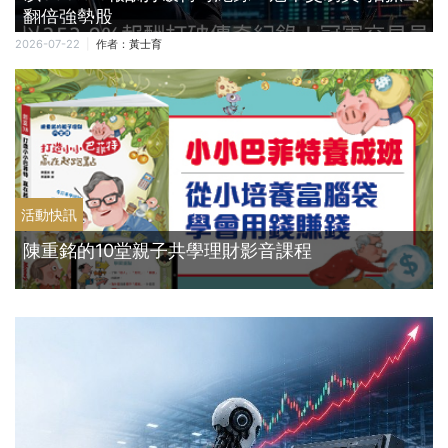
翻倍強勢股
2026-07-22
作者：
黃士育
活動快訊
陳重銘的10堂親子共學理財影音課程