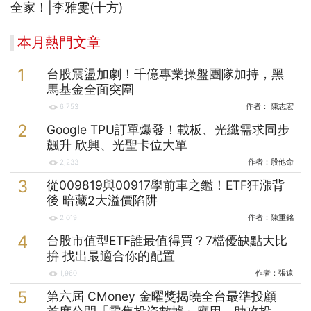
全家！|李雅雯(十方)
本月熱門文章
台股震盪加劇！千億專業操盤團隊加持，黑
馬基金全面突圍
作者：
陳志宏
6,753
Google TPU訂單爆發！載板、光纖需求同步
飆升 欣興、光聖卡位大單
作者：
股他命
2,233
從009819與00917學前車之鑑！ETF狂漲背
後 暗藏2大溢價陷阱
作者：
陳重銘
2,019
台股市值型ETF誰最值得買？7檔優缺點大比
拚 找出最適合你的配置
作者：
張遠
1,960
第六屆 CMoney 金曜獎揭曉全台最準投顧