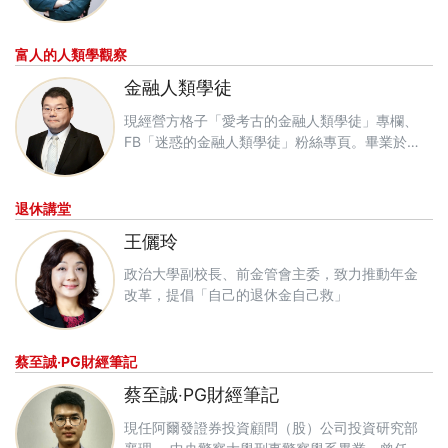
諮詢與品牌經營等附加價值晉階方案。
FB粉絲團：「何世昌的房產知識Beffet+」
▎學歷
富人的人類學觀察
淡江大學中文系
金融人類學徒
世新大學中文研究所
▎經歷
現經營方格子「愛考古的金融人類學徒」專欄、
中研院士曾永義教授助理
FB「迷惑的金融人類學徒」粉絲專頁。畢業於清
高雄特派記者
華大學人類學研究所。曾在香港任職於美林、瑞
住展雜誌企研室經理、住展雜誌研發長
士寶盛銀行執行董事（Executive Director）。
退休講堂
王儷玲
政治大學副校長、前金管會主委，致力推動年金
改革，提倡「自己的退休金自己救」
蔡至誠‧PG財經筆記
蔡至誠‧PG財經筆記
現任阿爾發證券投資顧問（股）公司投資研究部