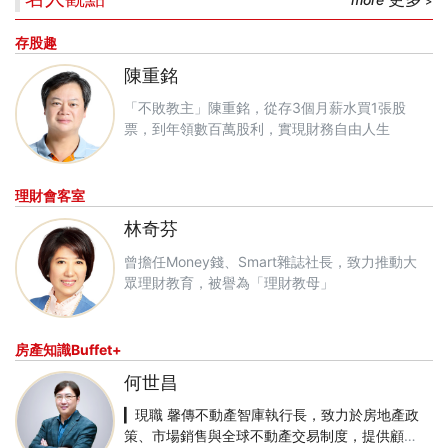
存股趣
陳重銘
「不敗教主」陳重銘，從存3個月薪水買1張股
票，到年領數百萬股利，實現財務自由人生
理財會客室
林奇芬
曾擔任Money錢、Smart雜誌社長，致力推動大
眾理財教育，被譽為「理財教母」
房產知識Buffet+
何世昌
▎現職 馨傳不動產智庫執行長，致力於房地產政
策、市場銷售與全球不動產交易制度，提供顧問