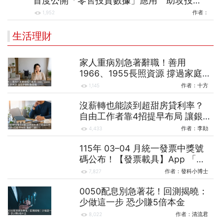
首度公開「零售投資數據」應用 助攻投
顧、投信打造下一代
作者：
1,952
生活理財
家人重病別急著辭職！善用
1966、1955長照資源 撐過家庭
財務危機
作者：
十方
1,145
沒薪轉也能談到超甜房貸利率？
自由工作者靠4招提早布局 讓銀
行挺你！
作者：
李勛
4,433
115年 03–04 月統一發票中獎號
碼公布！【發票載具】App 「人
人有獎」再加碼
作者：
發科小博士
7,827
0050配息別急著花！回測揭曉：
少做這一步 恐少賺5倍本金
作者：
清流君
8,022