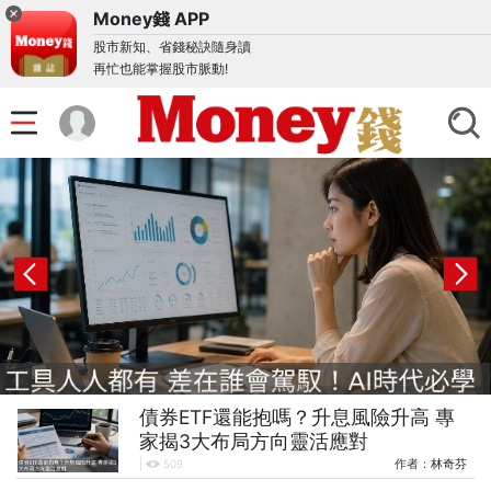
Money錢 APP
股市新知、省錢秘訣隨身讀
再忙也能掌握股市脈動!
債券ETF還能抱嗎？升息風險升高 專
家揭3大布局方向靈活應對
|
作者：
林奇芬
509