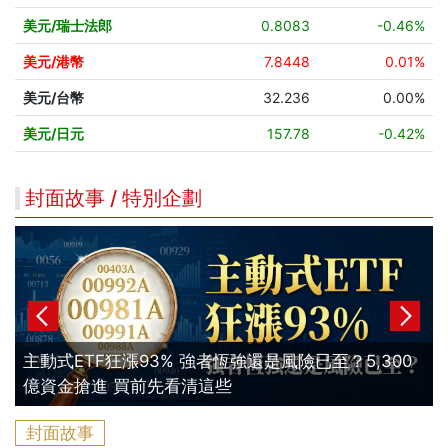
美元/瑞士法郎
0.8083
-0.46%
美元/港幣
7.8448
0.01%
美元/台幣
32.236
0.00%
美元/日元
157.78
-0.42%
封面故事 / 特別企劃
主動式ETF狂漲93% 強者恆強還是風險已至？5,300
億資金搶進 買前先看清這些
封面故事