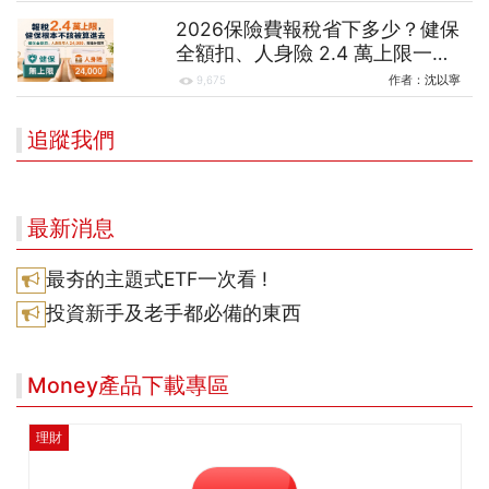
2026保險費報稅省下多少？健保
全額扣、人身險 2.4 萬上限一次
算清
作者：
沈以寧
9,675
追蹤我們
最新消息
最夯的主題式ETF一次看 !
投資新手及老手都必備的東西
Money產品下載專區
理財