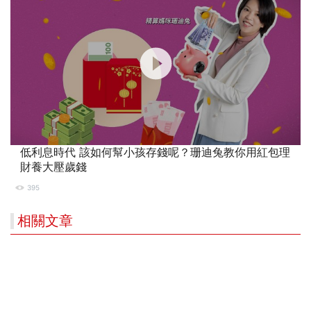
低利息時代 該如何幫小孩存錢呢？珊迪兔教你用紅包理
財養大壓歲錢
395
相關文章