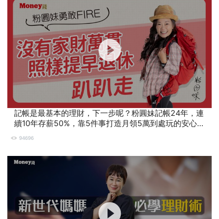
記帳是最基本的理財，下一步呢？粉圓妹記帳24年，連
續10年存薪50%，靠5件事打造月領5萬到處玩的安心退
休生活 #上班族退休 #提早退休 #記帳 #退休規劃
94696