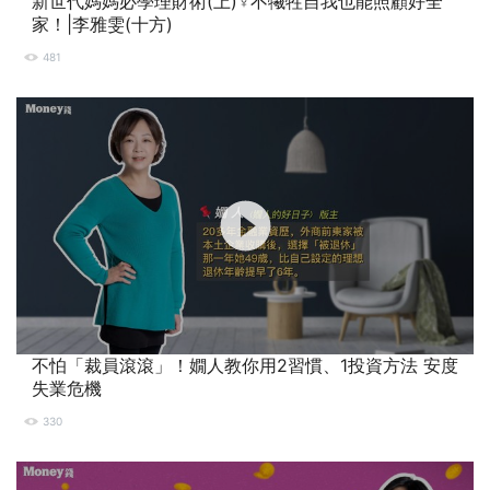
新世代媽媽必學理財術(上)‍♀️不犧牲自我也能照顧好全
家！|李雅雯(十方)
481
不怕「裁員滾滾」！嫺人教你用2習慣、1投資方法 安度
失業危機
330