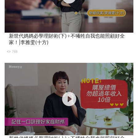
新世代媽媽必學理財術(下)‍♀️不犧牲自我也能照顧好全
家！|李雅雯(十方)
788