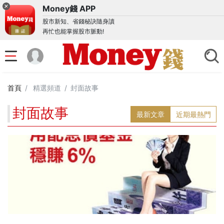
Money錢 APP
股市新知、省錢秘訣隨身讀
再忙也能掌握股市脈動!
首頁
精選頻道
封面故事
封面故事
最新文章
近期最熱門