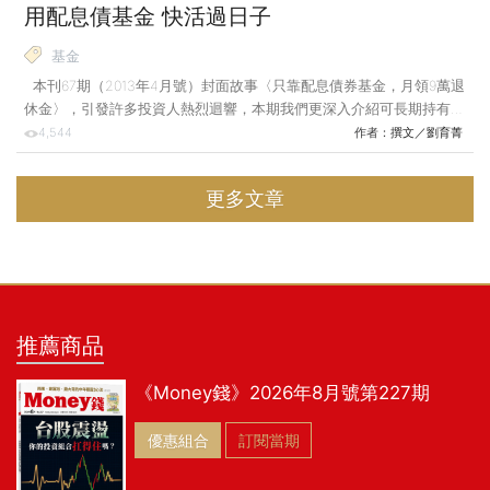
用配息債基金 快活過日子
基金
本刊67期（2013年4月號）封面故事〈只靠配息債券基金，月領9萬退
休金〉，引發許多投資人熱烈迴響，本期我們更深入介紹可長期持有的
8檔債券基金、買債券基金的正確觀念，以及萬一賠錢，該如何操作？
4,544
作者：
撰文／劉育菁
其實，任何時候都能投資債券基金，而且只要長抱就不易賠錢。若不
幸賠錢，不是產品有問題，而是投資人購買之初的觀念不正確。以下2
更多文章
個財經專家，他們都選擇了有配息機制的債券基金，親身體驗了：買債
券基金，雖然不是賺最多，卻讓生活過得最安穩！ 案 例 1 理財專家
陳忠慶 賣屋領配息退休更樂活 「沒有買過債券基金，很難體會『買
了安心』的美好！」這
推薦商品
《Money錢》2026年8月號第227期
優惠組合
訂閱當期