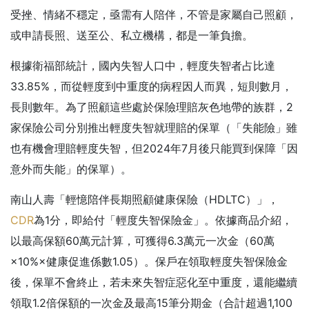
受挫、情緒不穩定，亟需有人陪伴，不管是家屬自己照顧，
或申請長照、送至公、私立機構，都是一筆負擔。
根據衛福部統計，國內失智人口中，輕度失智者占比達
33.85%，而從輕度到中重度的病程因人而異，短則數月，
長則數年。為了照顧這些處於保險理賠灰色地帶的族群，2
家保險公司分別推出輕度失智就理賠的保單（「失能險」雖
也有機會理賠輕度失智，但2024年7月後只能買到保障「因
意外而失能」的保單）。
南山人壽「輕憶陪伴長期照顧健康保險（HDLTC）」，
CDR
為1分，即給付「輕度失智保險金」。依據商品介紹，
以最高保額60萬元計算，可獲得6.3萬元一次金（60萬
×10%×健康促進係數1.05）。保戶在領取輕度失智保險金
後，保單不會終止，若未來失智症惡化至中重度，還能繼續
領取1.2倍保額的一次金及最高15筆分期金（合計超過1,100