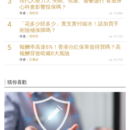
現代人壓力大 失眠、焦慮、憂鬱盛行 看過身
心科會影響投保嗎？
作者：
周明芳
14,684
「花多少賠多少」實支實付縮水！該加買手
術險補保障嗎？
作者：
周明芳
13,725
報酬率高達6%！香港分紅保單值得買嗎？高
報酬背後暗藏6大風險
作者：
呂珮辰
13,703
猜你喜歡