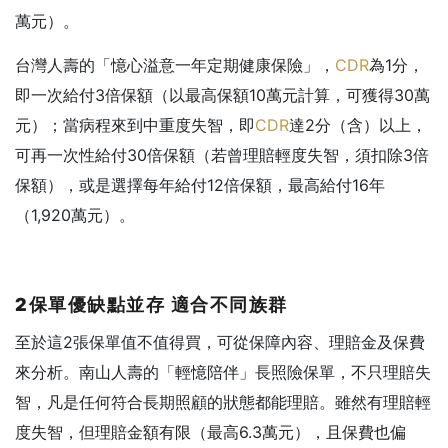
萬元）。
台灣人壽的「憶心溢意一年定期健康保險」，
CDR
為1分，
即一次給付3倍保額（以最高保額10萬元計算，可獲得30萬
元）；當病程來到中重度失智，即
CDR
達2分（含）以上，
可再一次性給付30倍保額（若曾理賠輕度失智，須扣除3倍
保額），或是選擇每年給付12倍保額，最高給付16年
（1,920萬元）。
2
保單優缺點並存
適合不同族群
至於這2張保單值不值得買，可從保障內容、理賠金及保費
來分析。南山人壽的「輕憶陪伴」長照險保單，不只理賠失
智，凡是任何符合長期照顧的狀態都能理賠。雖然有理賠輕
度失智，但理賠金額有限（最高6.3萬元），且保費也偏