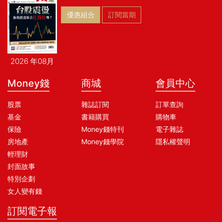
優惠組合
訂閱當期
2026 年08月
Money錢
商城
會員中心
股票
雜誌訂閱
訂單查詢
基金
書籍購買
購物車
保險
Money錢特刊
電子雜誌
房地產
Money錢學院
隱私權聲明
輕理財
封面故事
特別企劃
女人變有錢
訂閱電子報