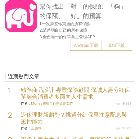
幫你找出「對」的保險、「夠」
的保額、「好」的預算
1.一次彚整你買過的所有保險
2.清楚明白自己的所有保障
3.全台唯一的保單自主管理APP
Android下載
iOS下載
近期熱門文章
精準商品設計 專業保險顧問 保誠人壽分紅保
單契合消費者多面向人生需求
作者：
Money錢整合行銷企劃製作
19,923
退休理財新趨勢？挑選分紅保單注意配息與
風控能力
作者：
王儷玲
15,007