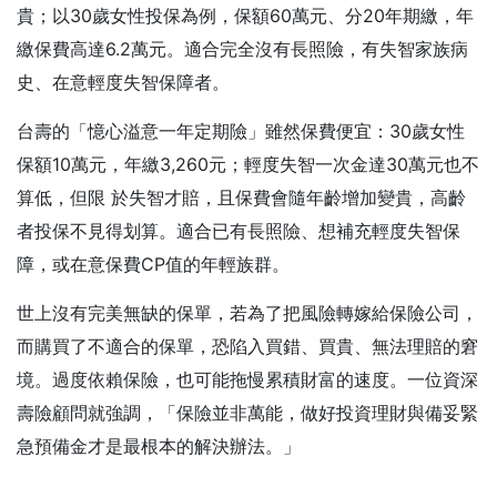
貴；以30歲女性投保為例，保額60萬元、分20年期繳，年
繳保費高達6.2萬元。適合完全沒有長照險，有失智家族病
史、在意輕度失智保障者。
台壽的「憶心溢意一年定期險」雖然保費便宜：30歲女性
保額10萬元，年繳3,260元；輕度失智一次金達30萬元也不
算低，但限 於失智才賠，且保費會隨年齡增加變貴，高齡
者投保不見得划算。適合已有長照險、想補充輕度失智保
障，或在意保費CP值的年輕族群。
世上沒有完美無缺的保單，若為了把風險轉嫁給保險公司，
而購買了不適合的保單，恐陷入買錯、買貴、無法理賠的窘
境。過度依賴保險，也可能拖慢累積財富的速度。一位資深
壽險顧問就強調，「保險並非萬能，做好投資理財與備妥緊
急預備金才是最根本的解決辦法。」