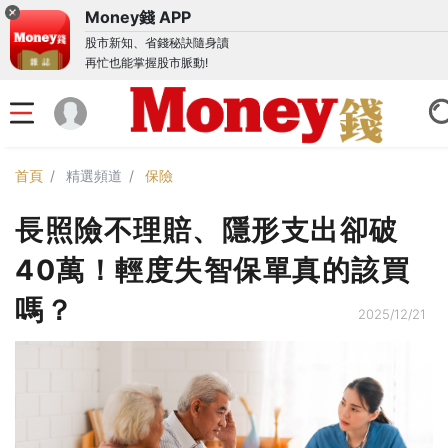
Money錢 APP
股市新知、省錢秘訣隨身讀
再忙也能掌握股市脈動!
首頁
精選頻道
保險
長照險不理賠、隱形支出卻破
40萬！輕度失智保單真的該買
嗎？
2025/12/21