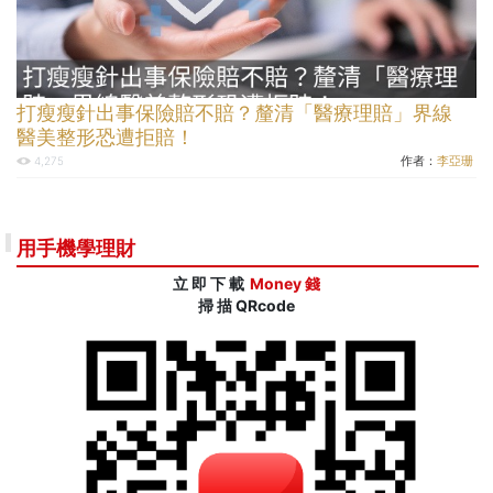
打瘦瘦針出事保險賠不賠？釐清「醫療理賠」界線
醫美整形恐遭拒賠！
作者：
李亞珊
4,275
用手機學理財
立 即 下 載
Money 錢
掃 描 QRcode