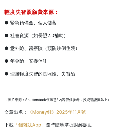
輕度失智照顧費來源：
● 緊急預備金、個人儲蓄
● 社會資源（如長照2.0補助）
● 意外險、醫療險（預防跌倒住院）
● 年金險、安養信託
● 理賠輕度失智的長照險、失智險
（圖片來源：Shutterstock僅示意/ 內容僅供參考，投資請謹慎為上）
文章出處：
《Money錢》2025年11月號
下載
「錢雜誌App」
隨時隨地掌握財經脈動