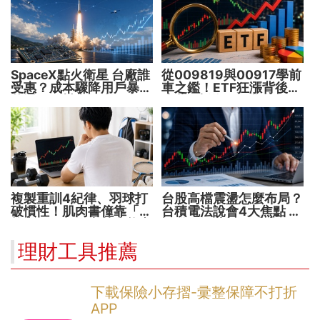
SpaceX點火衛星 台廠誰
從009819與00917學前
受惠？成本驟降用戶暴增
車之鑑！ETF狂漲背後
華通、穩懋享紅利！
暗藏2大溢價陷阱
複製重訓4紀律、羽球打
台股高檔震盪怎麼布局？
破慣性！肌肉書僮靠「動
台積電法說會4大焦點 AI
能交易」穩健穿越牛熊市
設備股、蘋概股受惠
理財工具推薦
下載保險小存摺-彚整保障不打折
APP