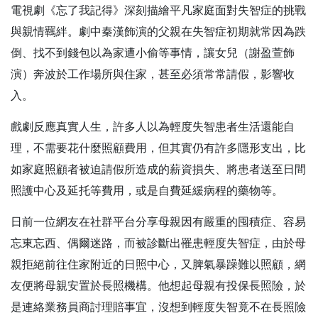
電視劇《忘了我記得》深刻描繪平凡家庭面對失智症的挑戰
與親情羈絆。劇中秦漢飾演的父親在失智症初期就常因為跌
倒、找不到錢包以為家遭小偷等事情，讓女兒（謝盈萱飾
演）奔波於工作場所與住家，甚至必須常常請假，影響收
入。
戲劇反應真實人生，許多人以為輕度失智患者生活還能自
理，不需要花什麼照顧費用，但其實仍有許多隱形支出，比
如家庭照顧者被迫請假所造成的薪資損失、將患者送至日間
照護中心及延托等費用，或是自費延緩病程的藥物等。
日前一位網友在社群平台分享母親因有嚴重的囤積症、容易
忘東忘西、偶爾迷路，而被診斷出罹患輕度失智症，由於母
親拒絕前往住家附近的日照中心，又脾氣暴躁難以照顧，網
友便將母親安置於長照機構。他想起母親有投保長照險，於
是連絡業務員商討理賠事宜，沒想到輕度失智竟不在長照險