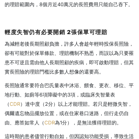
的理賠範圍內，8個月近40萬元的長照費用只能自己吞下。
輕度失智仍有必要開銷 2
張保單可理賠
為減輕老後長期照顧負擔，許多人會趁年輕時投保長照險，
卻有可能對於保單條款、理賠機制不熟悉，而誤以為只要罹
患不可逆且需由他人長期照顧的疾病，即可啟動理賠，但其
實長照險的理賠門檻比多數人想像的還要高。
長照險通常要符合巴氏量表中沐浴、餵食、更衣、移位、平
地行動、如廁等6項障礙中的3項，或臨床失智量表
（
CDR
）達中度（2分）以上才能理賠。若只是輕微失智，
偶爾遺忘物品擺放位置，或在住家巷口迷路，但行走仍自
由、應答如常人（
CDR
為1分），是無法獲得理賠的。
這時期的患者儘管行動自如，但因認知功能受損，導致生活