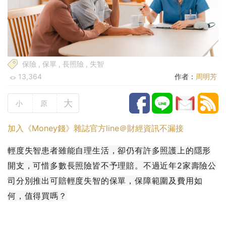
保險
,
保單
,
長照險
,
失智
13,364
作者：
周明芳
大
小
原
加入《Money錢》雜誌官方line＠財經資訊不漏接
輕度失智患者雖能自理生活，卻仍有許多照護上的隱形
開支，可惜多數長照險皆不予理賠。不過近年2家壽險公
司分別推出可賠輕度失智的保單，保障範圍及費用如
何，值得買嗎？