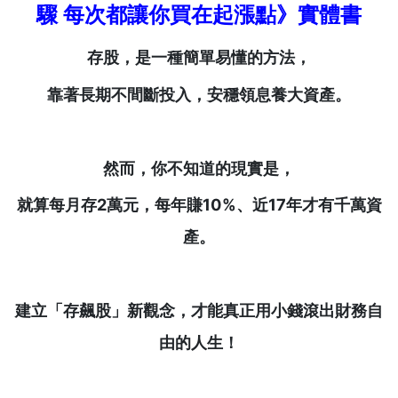
驟 每次都讓你買在起漲點》實體書
存股，是一種簡單易懂的方法，
靠著長期不間斷投入，安穩領息養大資產。
然而，你不知道的現實是，
就算每月存2
萬元，每年賺10%
、近17
年才有千萬資
產。
建立「存飆股」新觀念，才能真正用小錢滾出財務自
由的人生！