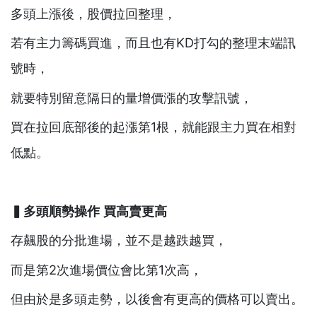
多頭上漲後，股價拉回整理，
若有主力籌碼買進，而且也有KD打勾的整理末端訊
號時，
就要特別留意隔日的量增價漲的攻擊訊號，
買在拉回底部後的起漲第1根，就能跟主力買在相對
低點。
▍
多頭順勢操作
買高賣更高
存飆股的分批進場，並不是越跌越買，
而是第2次進場價位會比第1次高，
但由於是多頭走勢，以後會有更高的價格可以賣出。