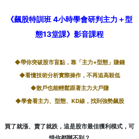
《飆股特訓班 4小時學會研判主力＋型
態13堂課》影音課程
◆帶你突破股市盲點，靠「主力+型態」賺錢
◆看懂技術分析實際操作，不再追高殺低
◆散戶也能輕鬆跟著主力大戶賺
◆學會看主力、型態、KD線，找到強勢飆股
買了就漲、賣了就跌，這是股市最佳獲利模式，可
惜你都辦不到？