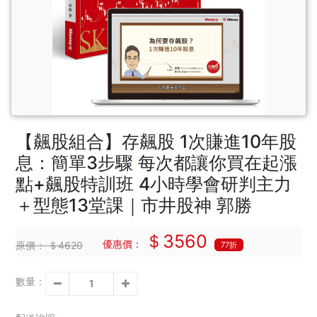
【飆股組合】存飆股 1次賺進10年股
息：簡單3步驟 每次都讓你買在起漲
點+飆股特訓班 4小時學會研判主力
＋型態13堂課｜市井股神 郭勝
＄3560
優惠價：
原價：
＄4620
77折
數量：