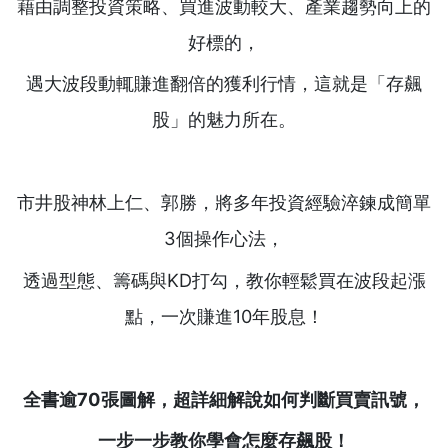
藉由調整投資策略、買進波動較大、產業趨勢向上的
好標的，
遇大波段動輒賺進翻倍的獲利行情，這就是「存飆
股」的魅力所在。
市井股神林上仁、郭勝，將多年投資經驗淬鍊成簡單
3個操作心法，
透過型態、籌碼與KD打勾，教你輕鬆買在波段起漲
點，一次賺進10年股息！
全書逾70
張圖解，超詳細解說如何判斷買賣訊號，
一步一步教你學會怎麼存飆股！