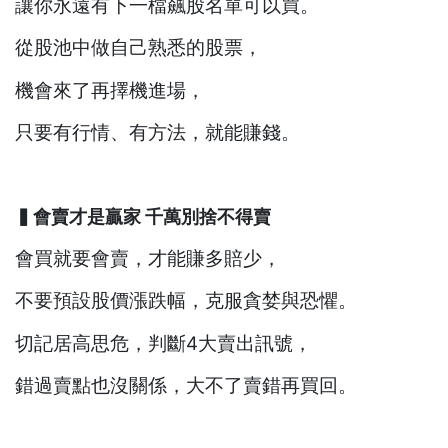
讓你永遠有下一檔飆股名單可以買。
從股池中做自己熟悉的股票，
機會來了再擇機進場，
只要有行情、有方法，就能賺錢。
▍會賣才是贏家 千萬別捨不得賣
會買就要會賣，才能賺多賠少，
不要預設股價漲跌幅，克服貪婪與恐懼。
切記居高思危，判斷
4
大賣出訊號，
錯過賣點也沒關係，大不了賣錯再買回。