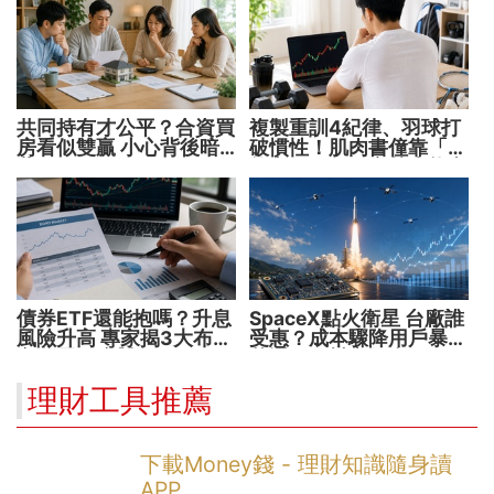
共同持有才公平？合資買
複製重訓4紀律、羽球打
房看似雙贏 小心背後暗
破慣性！肌肉書僮靠「動
藏代價！
能交易」穩健穿越牛熊市
債券ETF還能抱嗎？升息
SpaceX點火衛星 台廠誰
風險升高 專家揭3大布局
受惠？成本驟降用戶暴增
方向靈活應對
華通、穩懋享紅利！
理財工具推薦
下載Money錢 - 理財知識隨身讀
APP