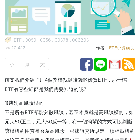
ETF
,
0050
,
0056
,
00878
,
006208
20,412
作者：
ETF小資族長
大
小
原
前文我們介紹了
用4個指標找到賺錢的優質ETF，那一檔
ETF有哪些細節是我們需要知道的呢?
1)辨別高風險標的
不是所有ETF都能分散風險，甚至本身就是高風險標的，如
元大50正二，元大50反一等，有一個簡單的方式可以判斷
該檔標的性質是否為高風險，根據證交所規定，槓桿型標的