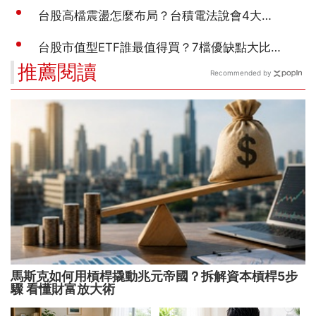
推薦閱讀
Recommended by
馬斯克如何用槓桿撬動兆元帝國？拆解資本槓桿5步
驟 看懂財富放大術