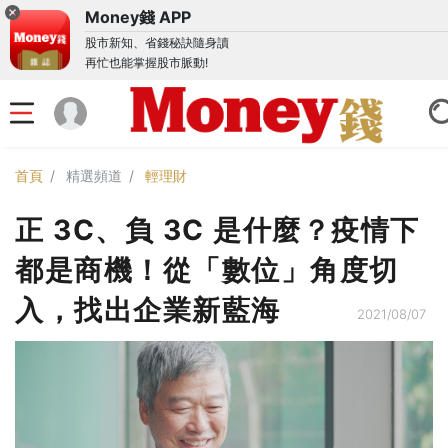
Money錢 APP
股市新知、省錢秘訣隨身讀
再忙也能掌握股市脈動!
首頁
精選頻道
輕理財
正 3C、負 3C 是什麼？疫情下
都是商機！從「數位」角度切
入，找出企業新藍海
2021/08/07