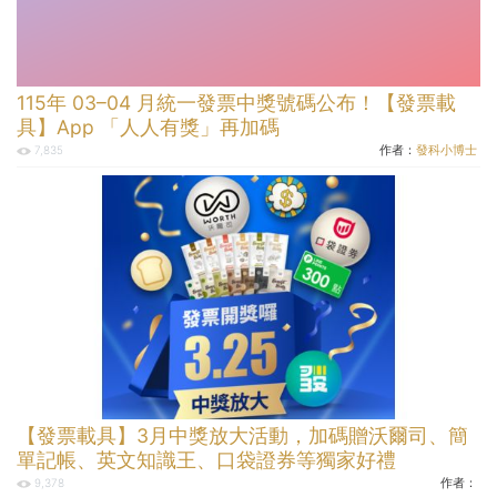
115年 03–04 月統一發票中獎號碼公布！【發票載
具】App 「人人有獎」再加碼
作者：
發科小博士
7,835
【發票載具】3月中獎放大活動，加碼贈沃爾司、簡
單記帳、英文知識王、口袋證券等獨家好禮
作者：
9,378