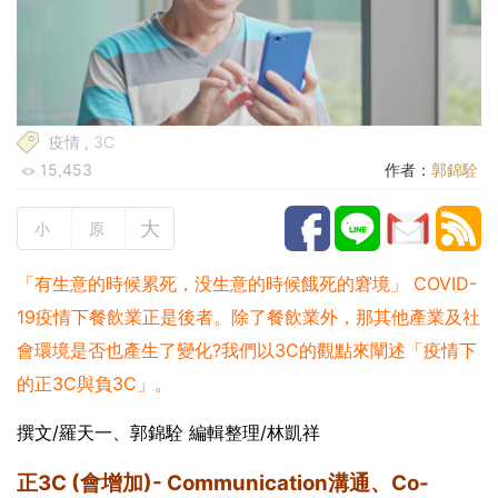
疫情
,
3C
15,453
作者：
郭錦駩
大
小
原
「有生意的時候累死，没生意的時候餓死的窘境」 COVID-
19疫情下餐飲業正是後者。除了餐飲業外，那其他產業及社
會環境是否也產生了變化?我們以3C的觀點來闡述「疫情下
的正3C與負3C」。
撰文/羅天一、郭錦駩 編輯整理/林凱祥
正3C (會增加)- Communication溝通、Co-