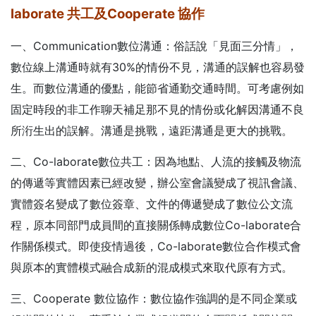
laborate 共工及Cooperate 協作
一、Communication數位溝通：俗話說「見面三分情」，
數位線上溝通時就有30%的情份不見，溝通的誤解也容易發
生。而數位溝通的優點，能節省通勤交通時間。可考慮例如
固定時段的非工作聊天補足那不見的情份或化解因溝通不良
所洐生出的誤解。溝通是挑戰，遠距溝通是更大的挑戰。
二、Co-laborate數位共工：因為地點、人流的接觸及物流
的傳遞等實體因素已經改變，辦公室會議變成了視訊會議、
實體簽名變成了數位簽章、文件的傳遞變成了數位公文流
程，原本同部門成員間的直接關係轉成數位Co-laborate合
作關係模式。即使疫情過後，Co-laborate數位合作模式會
與原本的實體模式融合成新的混成模式來取代原有方式。
三、Cooperate 數位協作：數位協作強調的是不同企業或