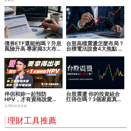
新素簡
債券ETF還能抱嗎？升息
台股高檔震盪怎麼布局？
風險升高 專家揭3大布局
台積電法說會4大焦點 AI
方向靈活應對
設備股、蘋概股受惠
伴侶和妳一起預防
台股震盪 你的投資組合
HPV，才有資格說愛
扛得住嗎？3個家庭真實
妳！
故事 揭開資產配置致命
台灣癌症基金會
傷
理財工具推薦