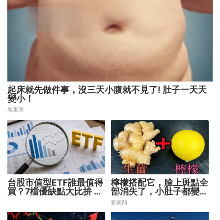
起床就先做件事，沒三天小腹就不見了! 肚子一天天
變小！
新素簡
台股市值型ETF誰最值得
檸檬搭配它，臉上斑點全
買？7檔優缺點大比拚 找
部消失了，小肚子都變平
出最適合你的配置
坦了
新素簡