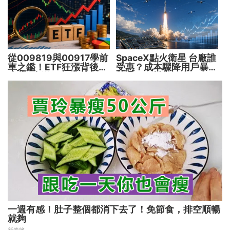
從009819與00917學前
SpaceX點火衛星 台廠誰
車之鑑！ETF狂漲背後
受惠？成本驟降用戶暴增
暗藏2大溢價陷阱
華通、穩懋享紅利！
一週有感！肚子整個都消下去了！免節食，排空順暢
就夠