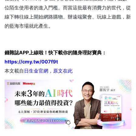
位陌生使用者的進入門檻。而當這批最有消費力的世代，從
線下轉往線上開始網路購物、辦遠端聚會、玩線上遊戲，新
的藍海市場就此產生。
錢雜誌APP上線啦！快下載你的隨身理財寶典：
https://cmy.tw/007f9t
本文載自
日生金官網
，
原文在此