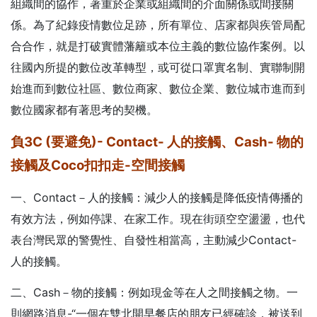
組織間的協作，著重於企業或組織間的介面關係或間接關
係。為了紀錄疫情數位足跡，所有單位、店家都與疾管局配
合合作，就是打破實體藩籬或本位主義的數位協作案例。以
往國內所提的數位改革轉型，或可從口罩實名制、實聯制開
始進而到數位社區、數位商家、數位企業、數位城市進而到
數位國家都有著思考的契機。
負3C (要避免)- Contact- 人的接觸、Cash- 物的
接觸及Coco扣扣走-空間接觸
一、Contact－人的接觸：減少人的接觸是降低疫情傳播的
有效方法，例如停課、在家工作。現在街頭空空盪盪，也代
表台灣民眾的警覺性、自發性相當高，主動減少Contact-
人的接觸。
二、Cash－物的接觸：例如現金等在人之間接觸之物。一
則網路消息-“一個在雙北開早餐店的朋友已經確診，被送到