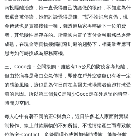
南投隔離治療，她一直覺得自己防護做的很好，不知道為什
麼還會被傳染，她們討論覺得是錢。”暫不論消息真偽，現
金傳遞也是實體接觸一種，錢透過店家再轉給下一位消費
者，其危險性是存在的。所幸國內電子支付金融服務己逐漸
成熟，在現金等實物接觸能避則避的趨勢下，相關業者應可
思考如何轉換成為服務商機。
三、Coco走－空間接觸：雖然有1.5公尺的防疫參考矩離，
但由於病毒是藉由空氣傳播，即使在戶外空曠處仍有著一定
的感染風險，這也是為何日前在高爾夫球場業者偷跑打球受
罰的原因。所以第三個負C是減少Coco走在外逗留的時空-
時間與空間。
每人心中有著不同的正C與負C，近日許多老人家面對實聯
制操作、線上付款購物的不知所措、不悅情緒產生而導致數
位衝突-Conflict。多些同理心或增加輔助措施，能降低數