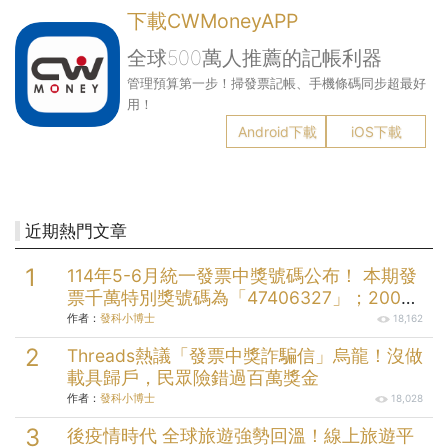
下載CWMoneyAPP
全球500萬人推薦的記帳利器
管理預算第一步！掃發票記帳、手機條碼同步超最好
用！
Android下載
iOS下載
近期熱門文章
114年5-6月統一發票中獎號碼公布！ 本期發
票千萬特別獎號碼為「47406327」；200萬
元特獎號碼為「05579058」；三組20萬元
作者：
發科小博士
18,162
頭獎分別為「49912232」、
Threads熱議「發票中獎詐騙信」烏龍！沒做
「73145004」、「99174704」。
載具歸戶，民眾險錯過百萬獎金
作者：
發科小博士
18,028
後疫情時代 全球旅遊強勢回溫！線上旅遊平