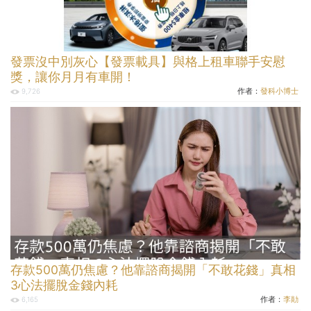
發票沒中別灰心【發票載具】與格上租車聯手安慰
獎，讓你月月有車開！
作者：
發科小博士
9,726
存款500萬仍焦慮？他靠諮商揭開「不敢花錢」真相
3心法擺脫金錢內耗
作者：
李勛
6,165