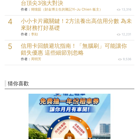
台頂尖3強大對決
作者：
簡憶茹（財金博士生的雜記Yi-Ju Chien 板主）
13,316
小小卡片藏關鍵！2方法養出高信用分數 為未
來財務打好基礎
作者：
李勛
12,231
信用卡回饋避坑指南！「無腦刷」可能讓你
錯失優惠 這些細節別忽略
作者：
周明芳
9,536
猜你喜歡