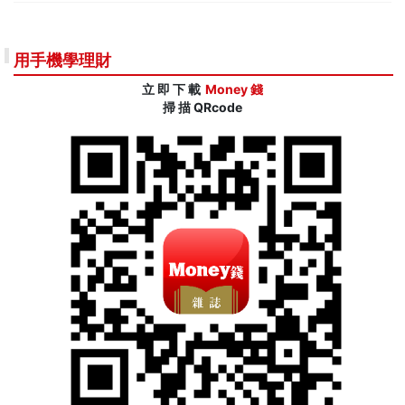
用手機學理財
立 即 下 載
Money 錢
掃 描 QRcode