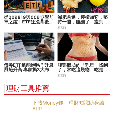
從009819與00917學前
減肥首選，檸檬加它，堅
車之鑑！ETF狂漲背後
持一週，腰細了，瘦到你
暗藏2大溢價陷阱
懷疑人生
新素簡
債券ETF還能抱嗎？升息
腹部脂肪的「剋星」找到
風險升高 專家揭3大布局
了，常吃這幾物，吃走大
方向靈活應對
肚囊，瘦出小蠻腰
新素簡
理財工具推薦
下載Money錢 - 理財知識隨身讀
APP