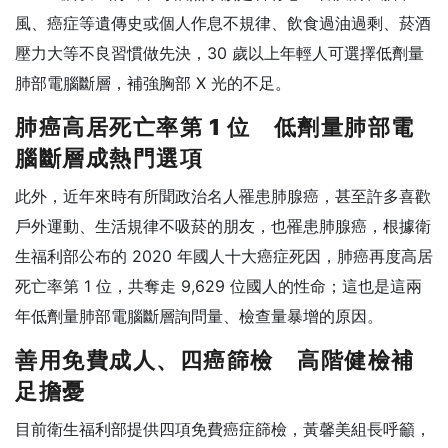
風、癌症等遺傳史或個人作息不規律、飲食過油過剩、菸酒
壓力大等不良習慣做先決，30 歲以上年輕人可選擇低劑量
肺部電腦斷層，補強胸部 X 光的不足。
肺癌高居死亡率第 1 位 低劑量肺部電
腦斷層成熱門選項
此外，近年來時有所聞政治名人罹患肺腺癌，甚至許多喜歡
戶外運動、生活規律不吸菸的朋友，也罹患肺腺癌，根據衛
生福利部公布的 2020 年國人十大癌症死因，肺癌再度高居
死亡率第 1 位，共奪走 9,629 位國人的性命；這也是這兩
年低劑量肺部電腦斷層詢問量、檢查量暴增的原因。
善用免費成人、四癌篩檢 高階健檢補
足擔憂
目前衛生福利部提供四項免費癌症篩檢，黃馨美組長呼籲，