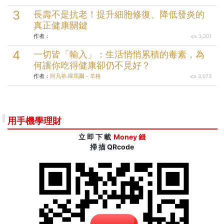
長壽不是抗老！提升細胞修復、降低發炎的
真正健康關鍵
作者：
3,201
一切皆「輸入」：生活悄悄累積的毒素，為
何讓你吃得健康卻仍不見好？
作者：
阿凡蒂‧庫馬爾－辛格
3,073
用手機學理財
立 即 下 載
Money 錢
掃 描 QRcode