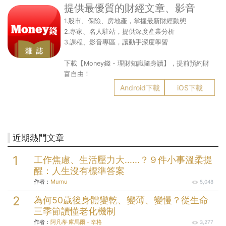
提供最優質的財經文章、影音
1.股市、保險、房地產，掌握最新財經動態
2.專家、名人駐站，提供深度產業分析
3.課程、影音專區，讓動手深度學習
下載【Money錢 - 理財知識隨身讀】，提前預約財
富自由！
Android下載
iOS下載
近期熱門文章
工作焦慮、生活壓力大......？９件小事溫柔提
醒：人生沒有標準答案
作者：
Mumu
5,048
為何50歲後身體變乾、變薄、變慢？從生命
三季節讀懂老化機制
作者：
阿凡蒂‧庫馬爾－辛格
3,277