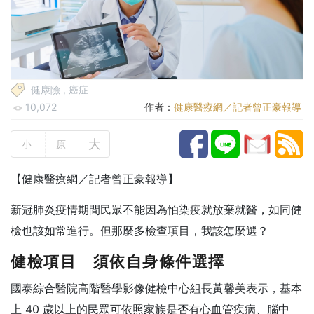
健康險
,
癌症
10,072
作者：
健康醫療網／記者曾正豪報導
大
小
原
【健康醫療網／記者曾正豪報導】
新冠肺炎疫情期間民眾不能因為怕染疫就放棄就醫，如同健
檢也該如常進行。但那麼多檢查項目，我該怎麼選？
健檢項目 須依自身條件選擇
國泰綜合醫院高階醫學影像健檢中心組長黃馨美表示，基本
上 40 歲以上的民眾可依照家族是否有心血管疾病、腦中