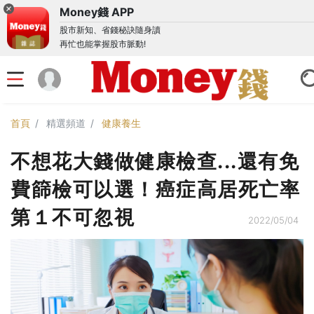
Money錢 APP
股市新知、省錢秘訣隨身讀
再忙也能掌握股市脈動!
首頁
精選頻道
健康養生
不想花大錢做健康檢查...還有免
費篩檢可以選！癌症高居死亡率
第１不可忽視
2022/05/04