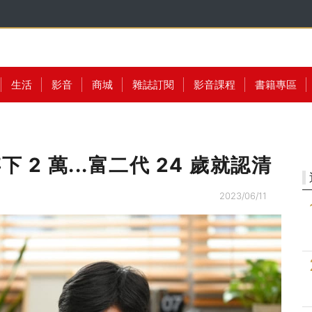
生活
影音
商城
雜誌訂閱
影音課程
書籍專區
2 萬...富二代 24 歲就認清
！
2023/06/11