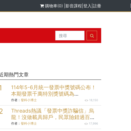
購物車(0)
|
影音課程
|
登入
|
註冊
近期熱門文章
114年5-6月統一發票中獎號碼公布！
本期發票千萬特別獎號碼為
「47406327」；200萬元特獎號碼為
作者：
發科小博士
18,150
「05579058」；三組20萬元頭獎分
Threads熱議「發票中獎詐騙信」烏
別為「49912232」、
龍！沒做載具歸戶，民眾險錯過百萬
「73145004」、「99174704」。
獎金
作者：
發科小博士
17,996