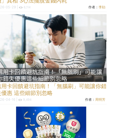
錢」真相 3心法擺脫金錢內耗
26-05-29 |
作者：
李勛
6,114
信用卡回饋避坑指南！「無腦刷」可能讓你錯
失優惠 這些細節別忽略
26-04-16 |
作者：
周明芳
9,494