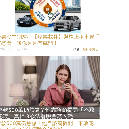
發票沒中別灰心【發票載具】與格上租車聯手
安慰獎，讓你月月有車開！
26-03-18 |
作者：
發科小博士
9,694
存款500萬仍焦慮？他靠諮商揭開「不敢花