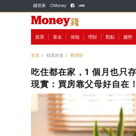
錢管家
CMoney
股票
基金
保險
理財
觀點
趨勢
首頁
精選頻道
輕理財
吃住都在家，1 個月也只存下 
現實：買房靠父母好自在