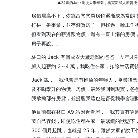
▲24歲的Jack剛從大學畢業，看完新鮮人薪
房價居高不下，依靠富爸爸買房也逐漸成為常態！2
打拚一番事業，並存錢買房子，但找過一輪工作
但看到現在的薪資跟物價，還有一直上漲的房價
房子再說。」
林口的 Jack 有個成衣大廠老闆的爸爸，今年
鮮人起薪約 3～4 萬，我吃住在家，扣除生活費後
Jack 說，「我也曾是有抱負的年輕人，畢業
及不斷攀升的物價、房價，最終我回到現實，爸
我承擔部分房貸，並提醒我這也是督促我學會理
他目前都在林口 A9 站附近看屋，「我其實有算過
著自己存錢，即使吃住都在家，最緊繃的狀態下，一
300 個月起跳，也就是 25 年，雖然大家都說