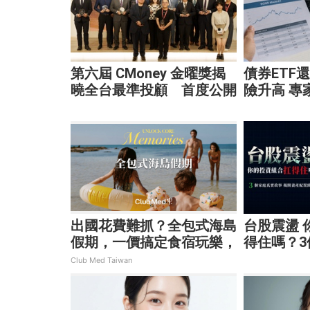
第六屆 CMoney 金曜獎揭
債券ETF
曉全台最準投顧 首度公開
險升高 專
「零售投資數據」應用 助
靈活應對
攻投顧、投信打造下一代
出國花費難抓？全包式海島
台股震盪 
假期，一價搞定食宿玩樂，
得住嗎？
省錢更省心！
揭開資產
Club Med Taiwan