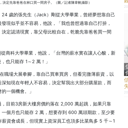
資後，決定先靠爸爸在林口買一間房子。（圖／記者陳韋帆攝影）
20
4 歲的張先生（Jack）剛從大學畢業，曾經夢想靠自己
後發現似乎並不容易，他說，「我也曾想過靠自己打拚，
，決定認清現實，靠父母比較自在，乾脆先靠爸爸買一間
才剛從商科大學畢業，他說，「台灣的薪水實在讓人心酸，新
，也只能存 1～2 萬！」
後想在職場大展拳腳，靠自己買車買房，但看完微薄薪資，以
爸深知現在年輕人不容易，決定幫我出大部分購屋款，而
財的一個機會。」
20
，目前3房新大樓房價約落在 2,000 萬起跳，如果只靠
個月也只能存 2 萬，想要存到 600 萬頭期款，至少要
工作薪資會成長，但現實上資深員工也頂多比菜鳥多 5 千～1