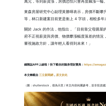
萬元，等到薪資漲，房價恐怕只會再度飆漲一輪
東森房屋研究中心副理黃勝暉表示，房價不斷攀升，
等，林口新建案目前更是衝上 4 字頭，相較多
關於 Jack 的作法，他指出，「目前靠父母購
府不正視薪資與房價、物價攀漲幅度落差的情況
審視施政方針，讓年輕人看得到未來！」
錢雜誌APP上線啦！快下載你的隨身理財寶典：
https://emagaz
本文轉載自
三立新聞網
，
原文於此
（圖：shutterstock，僅為示意 / 本文內容純屬參考，並非