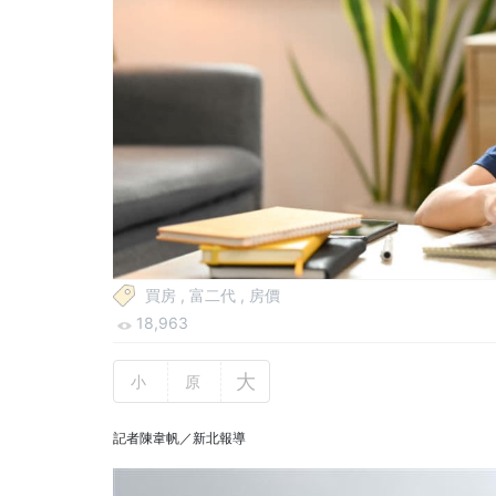
買房
,
富二代
,
房價
18,963
大
小
原
記者陳韋帆／新北報導