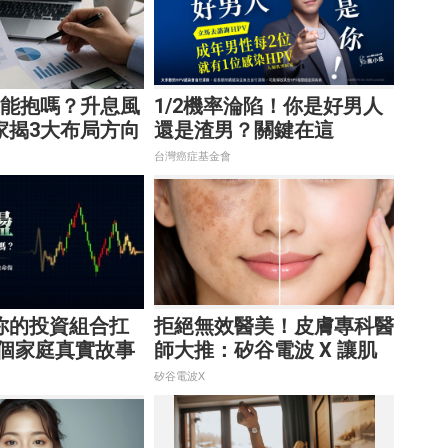
還能抱嗎？升息風
1/2機率淪陷！你是好男人
家揭3大布局方向
還是渣男？關鍵在這
台灣癌症基金會
你的投資組合扛
拒絕無效醫美！皮膚專科醫
3個家庭真實故事
師大推：矽谷電波 X 讓肌
配置致命傷
膚由內而外更強韌
矽谷電波X