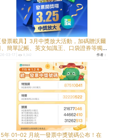
【發票載具】3月中獎放大活動，加碼贈沃爾
司、簡單記帳、英文知識王、口袋證券等獨家
好禮
26-03-17 |
作者：
9,342
115年 01–02 月統一發票中獎號碼公布！在