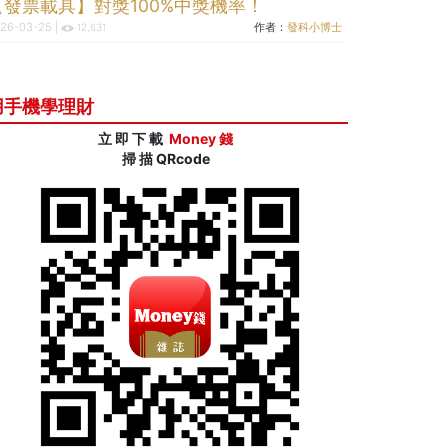
【發票載具】對獎100%中獎機率！
26-03-25 |
作者：
發科小博士
12,631
用手機學理財
立 即 下 載
Money 錢
掃 描 QRcode