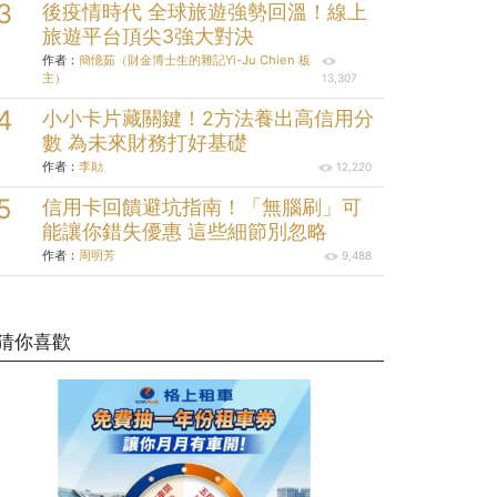
後疫情時代 全球旅遊強勢回溫！線上
旅遊平台頂尖3強大對決
作者：
簡憶茹（財金博士生的雜記Yi-Ju Chien 板
主）
13,307
小小卡片藏關鍵！2方法養出高信用分
數 為未來財務打好基礎
作者：
李勛
12,220
信用卡回饋避坑指南！「無腦刷」可
能讓你錯失優惠 這些細節別忽略
作者：
周明芳
9,488
猜你喜歡