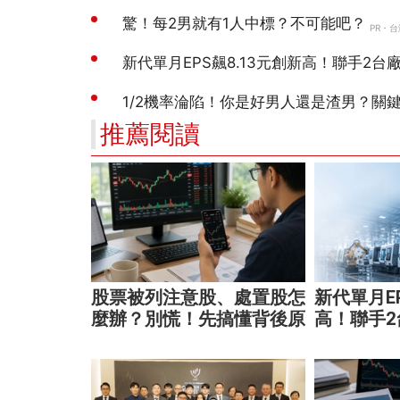
推薦閱讀
股票被列注意股、處置股怎
新代單月EP
麼辦？別慌！先搞懂背後原
高！聯手
因再操作
大腦 搶攻