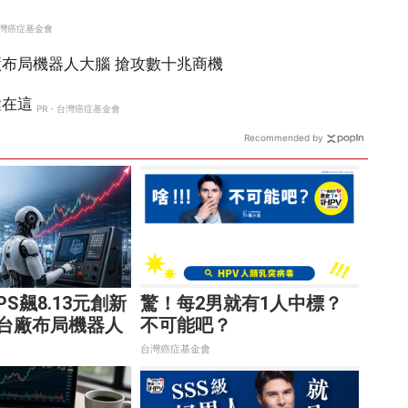
Recommended by
S飆8.13元創新
驚！每2男就有1人中標？
2台廠布局機器人
不可能吧？
數十兆商機
台灣癌症基金會