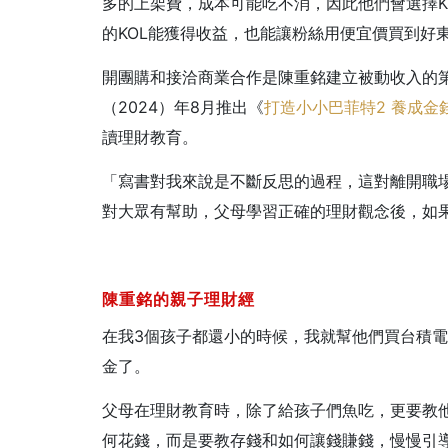
多的上架費，成本可能吃不消，因此他們會選擇K
的KOL能獲得收益，也能讓粉絲用便宜價買到好
開團購和接洽商業合作是陳重銘建立被動收入的
（2024）年8月推出《
打造小小巴菲特2 養成金
讀理財教育。
「寫書對我來說是不斷反思的過程，這對離開職
對大眾有幫助，父母學習正確的理財觀念後，如
陳重銘的親子理財經
在我3個孩子都還小的時候，我就幫他們買台積電
金了。
父母在理財教育時，除了給孩子們魚吃，更要教
何花錢，而是要教存錢和如何讓錢賺錢，慢慢引