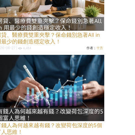
房貸、醫療費雙重夾擊？保命錢別急著All in
用最少的錢創造穩定收入！
26-06-27 |
作者：
十方
4,484
有錢人為何越來越有錢？改變荷包深度的5個
富人思維！