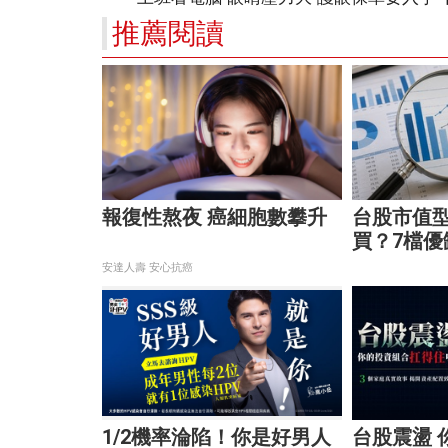
推薦閱讀
報復性熬夜 癌細胞數攀升
台股市值型
買？7檔優
最適合你
安達人壽 安心抗癌
1/2機率淪陷！你是好男人
台股震盪 