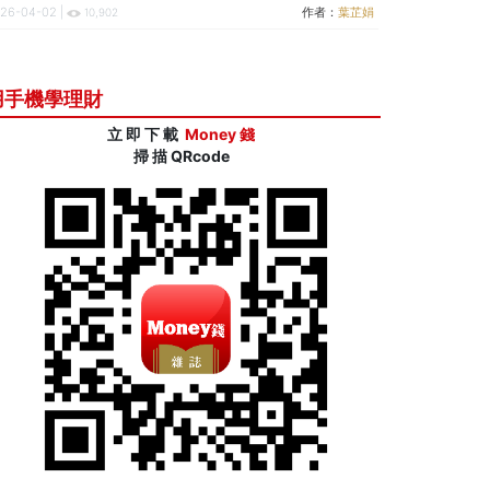
26-04-02 |
作者：
葉芷娟
10,902
用手機學理財
立 即 下 載
Money 錢
掃 描 QRcode