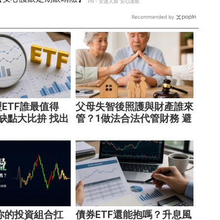
Recommended by
ETF誰最值得
父母失智後照護與財產誰來
缺點大比拚 找出
管？1做法合法代管財務 避
的配置
免家庭風暴！
你的投資組合扛
債券ETF還能抱嗎？升息風