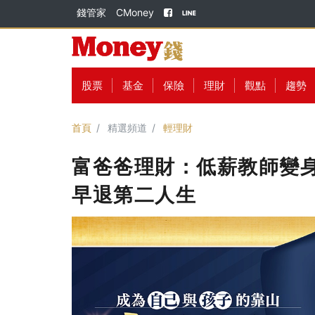
錢管家
CMoney
股票
基金
保險
理財
觀點
趨勢
首頁
精選頻道
輕理財
富爸爸理財：低薪教師變身
早退第二人生