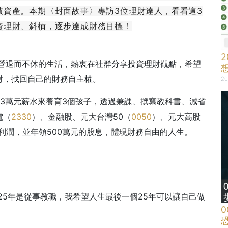
積資產。本期〈封面故事〉專訪3位理財達人，看看這3
資理財、斜槓，逐步達成財務目標！
經營退而不休的生活，熱衷在社群分享投資理財觀點，希望
財，找回自己的財務自主權。
20
3萬元薪水來養育3個孩子，透過兼課、撰寫教科書、減省
電（
2330
）、金融股、元大台灣50（
0050
）、元大高股
利潤，並年領500萬元的股息，體現財務自由的人生。
25年是從事教職，我希望人生最後一個25年可以讓自己做