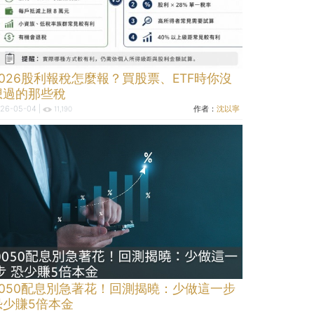
2026股利報稅怎麼報？買股票、ETF時你沒
想過的那些稅
26-05-04 |
作者：
沈以寧
11,190
0050配息別急著花！回測揭曉：少做這一步
恐少賺5倍本金