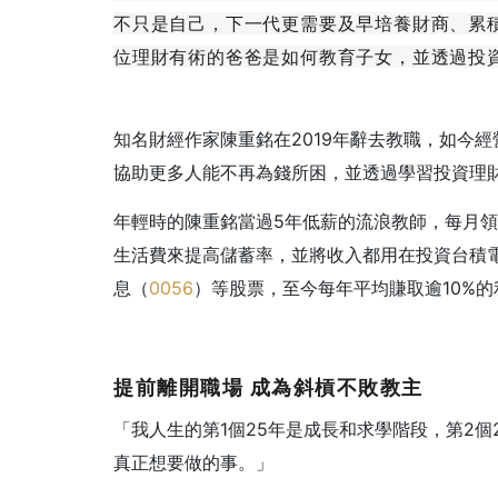
不只是自己，下一代更需要及早培養財商、累
位理財有術的爸爸是如何教育子女，並透過投
知名財經作家陳重銘在2019年辭去教職，如今
協助更多人能不再為錢所困，並透過學習投資理
年輕時的陳重銘當過5年低薪的流浪教師，每月領
生活費來提高儲蓄率，並將收入都用在投資台積
息（
0056
）等股票，至今每年平均賺取逾10%的
提前離開職場 成為斜槓不敗教主
「我人生的第1個25年是成長和求學階段，第2個
真正想要做的事。」