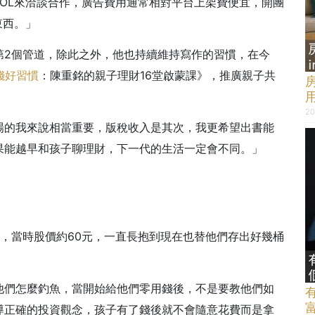
OL來洽談合作，廣告費用通常相對平台上架費便宜，開團
東西。」
第2個管道，除此之外，他也持續維持寫作的習慣，在今
錢好習慣
：陳重銘的親子理財16堂啟蒙課》，推廣親子共
20
場的我來說相當重要，版稅收入是其次，我更希望出書能
果能越早和孩子聊理財，下一代的生活一定會不同。」
，當時股價約60元，一直長抱到現在也替他們存出好幾桶
他們怎麼釣魚，當開始給他們零用錢後，不是要教他們如
導正確的投資觀念，孩子有了錢後就不會隨意花費而是拿