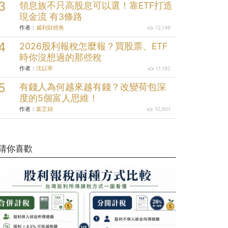
領息族不只高股息可以選！靠ETF打造
現金流 有3條路
作者：
威利財經角
12,149
2026股利報稅怎麼報？買股票、ETF
時你沒想過的那些稅
作者：
沈以寧
11,182
有錢人為何越來越有錢？改變荷包深
度的5個富人思維！
作者：
葉芷娟
10,901
猜你喜歡