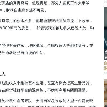
20
上班族的真實寫照，但現實是，部分人認真工作大半輩
休，財務自由終究遙不可及。
當時每月的薪水不多，他也會想辦法開源節流、不敗家，
領到300萬元的股息，「我發現我的被動收入已經大於主動
」
在的他有著作家、理財講師、全職投資人等斜槓身分，並
充分過著財務自由後的生活。
收入
20
靠被動收入來維持基本生活，甚至有機會提高生活品質，
有在經營社群平台的退休族，不妨可利用時間開團購。
對於小農生產者來說，要將自家蔬果放到大型平台需要較