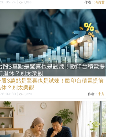
26-05-24 |
作者：
清流君
7,893
台股3萬點是驚喜也是試煉！歐印台積電提前
退休？別太樂觀
26-03-30 |
作者：
十方
8,823