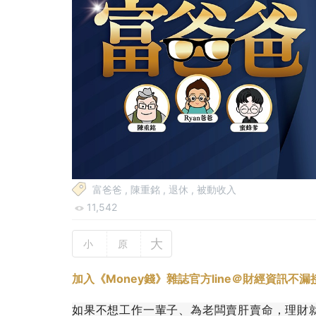
富爸爸
,
陳重銘
,
退休
,
被動收入
11,542
大
小
原
加入《Money錢》雜誌官方line＠財經資訊不漏
如果不想工作一輩子、為老闆賣肝賣命，理財