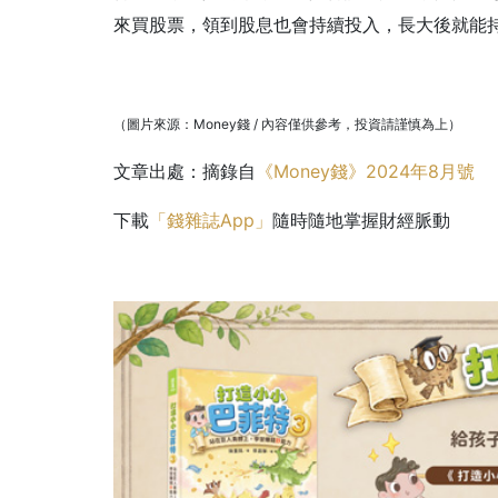
來買股票，領到股息也會持續投入，長大後就能
（圖片來源：Money錢 / 內容僅供參考，投資請謹慎為上）
文章出處：摘錄自
《Money錢》2024年8月號
下載
「錢雜誌App」
隨時隨地掌握財經脈動