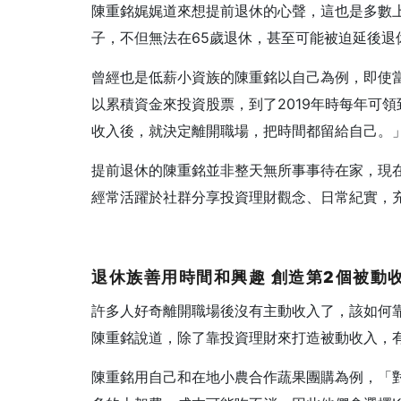
陳重銘娓娓道來想提前退休的心聲，這也是多數
子，不但無法在65歲退休，甚至可能被迫延後退
曾經也是低薪小資族的陳重銘以自己為例，即使
以累積資金來投資股票，到了2019年時每年可
收入後，就決定離開職場，把時間都留給自己。
提前退休的陳重銘並非整天無所事事待在家，現
經常活躍於社群分享投資理財觀念、日常紀實，
退休族善用時間和興趣 創造第2個被動
許多人好奇離開職場後沒有主動收入了，該如何
陳重銘說道，除了靠投資理財來打造被動收入，
陳重銘用自己和在地小農合作蔬果團購為例，「