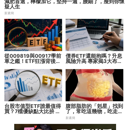
減肥首選，檸檬加它，堅持一週，腰細了，瘦到你懷
疑人生
新素簡
從009819與00917學前
債券ETF還能抱嗎？升息
車之鑑！ETF狂漲背後
風險升高 專家揭3大布局
暗藏2大溢價陷阱
方向靈活應對
台股市值型ETF誰最值得
腹部脂肪的「剋星」找到
買？7檔優缺點大比拚 找
了，常吃這幾物，吃走大
出最適合你的配置
肚囊，瘦出小蠻腰
新素簡