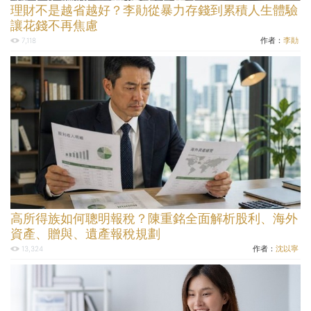
理財不是越省越好？李勛從暴力存錢到累積人生體驗
讓花錢不再焦慮
作者：
李勛
7,118
高所得族如何聰明報稅？陳重銘全面解析股利、海外
資產、贈與、遺產報稅規劃
作者：
沈以寧
13,324