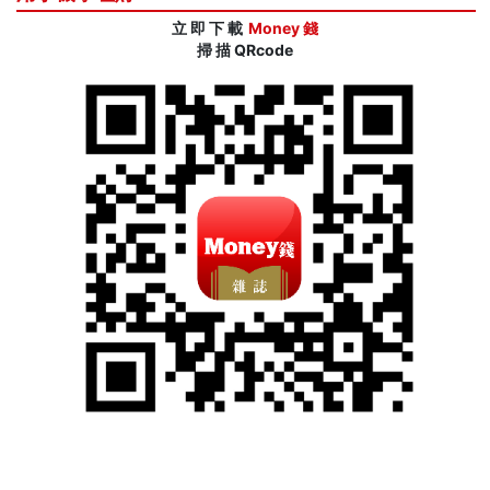
立 即 下 載
Money 錢
掃 描 QRcode