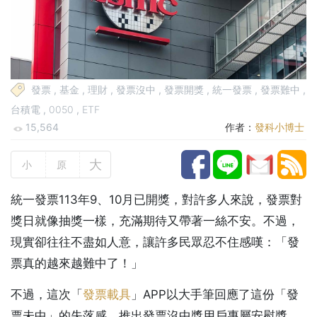
發票
,
基金
,
理財
,
發票沒中
,
發票開獎
,
統一發票
,
發票難中
,
台積電
,
0050
,
ETF
15,564
作者：
發科小博士
大
小
原
統一發票113年9、10月已開獎，對許多人來說，發票對
獎日就像抽獎一樣，充滿期待又帶著一絲不安。不過，
現實卻往往不盡如人意，讓許多民眾忍不住感嘆：「發
票真的越來越難中了！」
不過，這次「
發票載具
」APP以大手筆回應了這份「發
票未中」的失落感，推出發票沒中獎用戶專屬安慰獎