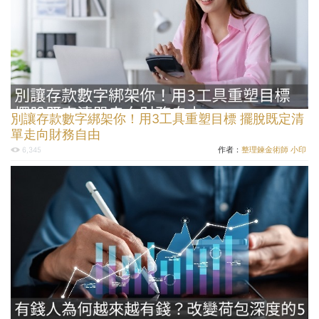
別讓存款數字綁架你！用3工具重塑目標 擺脫既定清
單走向財務自由
作者：
整理鍊金術師 小印
6,345