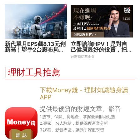
新代單月EPS飆8.13元創
立即諮詢HPV！是對自
新高！聯手2台廠布局機
己健康最好的投資，把握
器人大腦 搶攻數十兆商
現在不嫌晚！
台灣癌症基金會
機
理財工具推薦
下載Money錢 - 理財知識隨身讀
APP
提供最優質的財經文章、影音
1.股市、保險、房地產，掌握最新財經動態
2.專家、名人駐站，提供深度產業分析
3.課程、影音專區，讓動手深度學習