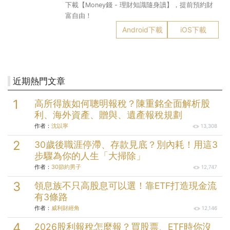
下載【Money錢 - 理財知識隨身讀】，提前預約財
富自由！
Android下載
iOS下載
近期熱門文章
高所得族如何聰明報稅？陳重銘全面解析股
利、海外資產、贈與、遺產報稅規劃
作者：
沈以寧
13,308
30歲後職涯停滯、存款見底？別內耗！用這3
步驟為你的人生「大掃除」
作者：
30節約男子
12,747
領息族不只高股息可以選！靠ETF打造現金流
有3條路
作者：
威利財經角
12,146
2026股利報稅怎麼報？買股票、ETF時你沒