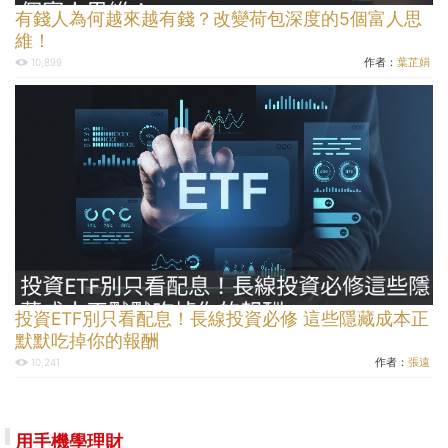
有錢人為何越來越有錢？改變荷包深度的5個富人思
維！
作者：
葉芷娟
10,899
投資ETF別只看配息！長線投資必修 這些隱藏成本正
默默吃掉你的報酬
作者：
張遠
10,241
用手機學理財