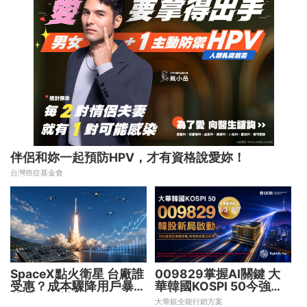
伴侶和妳一起預防HPV，才有資格說愛妳！
台灣癌症基金會
SpaceX點火衛星 台廠誰
009829掌握AI關鍵 大
受惠？成本驟降用戶暴增
華韓國KOSPI 50今強勢
華通、穩懋享紅利！
開募
大華銀全能行銷方案