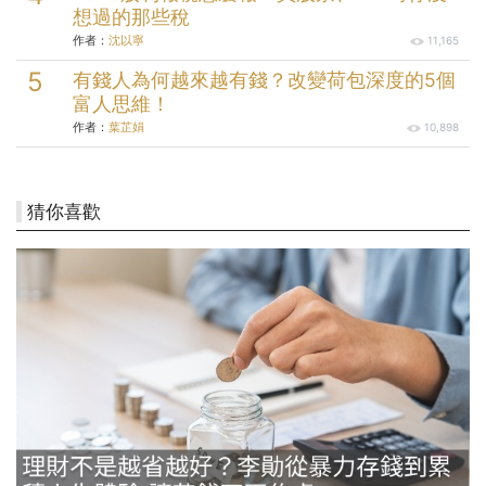
想過的那些稅
作者：
沈以寧
11,165
有錢人為何越來越有錢？改變荷包深度的5個
富人思維！
作者：
葉芷娟
10,898
猜你喜歡