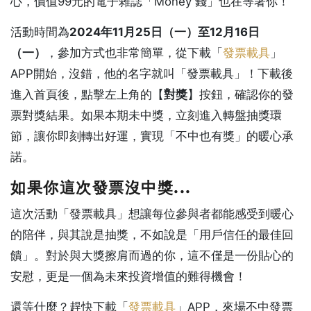
心，價值99元的電子雜誌「Money 錢」也在等著你！
活動時間為
2024年11月25日（一）至12月16日
（一）
，參加方式也非常簡單，從下載「
發票載具
」
APP開始，沒錯，他的名字就叫「發票載具」！下載後
進入首頁後，點擊左上角的【
對獎
】按鈕，確認你的發
票對獎結果。如果本期未中獎，立刻進入轉盤抽獎環
節，讓你即刻轉出好運，實現「不中也有獎」的暖心承
諾。
如果你這次發票沒中獎...
這次活動「發票載具」想讓每位參與者都能感受到暖心
的陪伴，與其說是抽獎，不如說是「用戶信任的最佳回
饋」。對於與大獎擦肩而過的你，這不僅是一份貼心的
安慰，更是一個為未來投資增值的難得機會！
還等什麼？趕快下載「
發票載具
」APP，來場不中發票