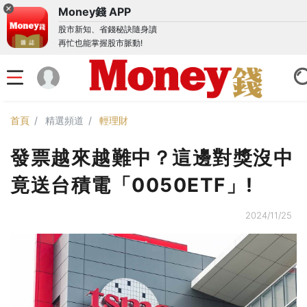
Money錢 APP
股市新知、省錢秘訣隨身讀
再忙也能掌握股市脈動!
首頁
精選頻道
輕理財
發票越來越難中？這邊對獎沒中
竟送台積電「0050ETF」!
2024/11/25