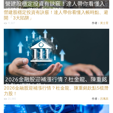
營建股穩定投資有訣竅！達人帶你看懂入帳時點、避
開「3大陷阱」
作者：
黃士育
11,327
2026金融股迎補漲行情？杜金龍、陳重銘欽點5檔潛
力股！
作者：
呂珮辰
25,985