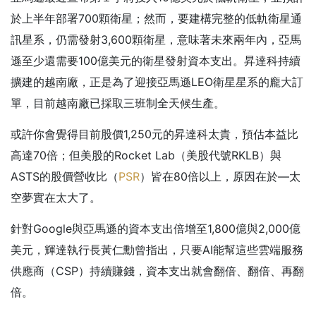
於上半年部署700顆衛星；然而，要建構完整的低軌衛星通
訊星系，仍需發射3,600顆衛星，意味著未來兩年內，亞馬
遜至少還需要100億美元的衛星發射資本支出。昇達科持續
擴建的越南廠，正是為了迎接亞馬遜LEO衛星星系的龐大訂
單，目前越南廠已採取三班制全天候生產。
或許你會覺得目前股價1,250元的昇達科太貴，預估本益比
高達70倍；但美股的Rocket Lab（美股代號RKLB）與
ASTS的股價營收比（
PSR
）皆在80倍以上，原因在於—太
空夢實在太大了。
針對Google與亞馬遜的資本支出倍增至1,800億與2,000億
美元，輝達執行長黃仁勳曾指出，只要AI能幫這些雲端服務
供應商（CSP）持續賺錢，資本支出就會翻倍、翻倍、再翻
倍。