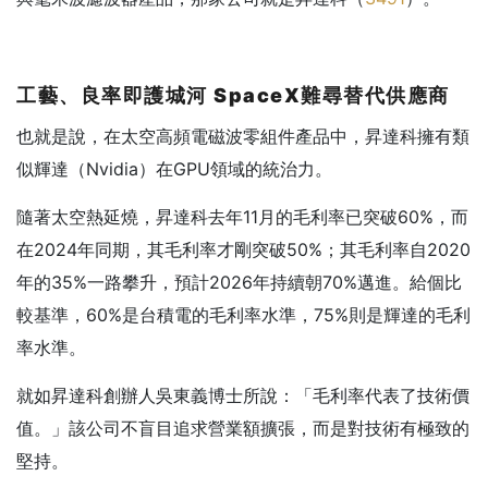
工藝、良率即護城河 SpaceX
難尋替代供應商
也就是說，在太空高頻電磁波零組件產品中，昇達科擁有類
似輝達（Nvidia）在GPU領域的統治力。
隨著太空熱延燒，昇達科去年11月的毛利率已突破60%，而
在2024年同期，其毛利率才剛突破50%；其毛利率自2020
年的35%一路攀升，預計2026年持續朝70%邁進。給個比
較基準，60%是台積電的毛利率水準，75%則是輝達的毛利
率水準。
就如昇達科創辦人吳東義博士所說：「毛利率代表了技術價
值。」該公司不盲目追求營業額擴張，而是對技術有極致的
堅持。