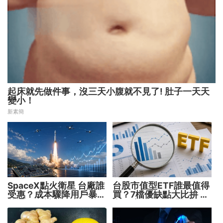
起床就先做件事，沒三天小腹就不見了! 肚子一天天
變小！
新素簡
SpaceX點火衛星 台廠誰
台股市值型ETF誰最值得
受惠？成本驟降用戶暴增
買？7檔優缺點大比拚 找
華通、穩懋享紅利！
出最適合你的配置