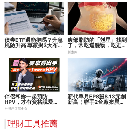
債券ETF還能抱嗎？升息
腹部脂肪的「剋星」找到
風險升高 專家揭3大布局
了，常吃這幾物，吃走大
方向靈活應對
肚囊，瘦出小蠻腰
新素簡
伴侶和妳一起預防
新代單月EPS飆8.13元創
HPV，才有資格說愛
新高！聯手2台廠布局機
妳！
器人大腦 搶攻數十兆商
台灣癌症基金會
機
理財工具推薦