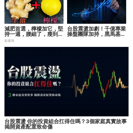
減肥首選，檸檬加它，堅
台股震盪加劇！千億專業
持一週，腰細了，瘦到你
操盤團隊加持，黑馬基金
懷疑人生
全面突圍
新素簡
台股震盪 你的投資組合扛得住嗎？3個家庭真實故事
揭開資產配置致命傷