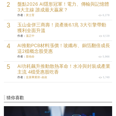
盤點2026 AI隱形冠軍！電力、傳輸與記憶體
3大主線 誰成最大贏家？
作者：
黃士育
6,278
玉山金併三商壽！資產衝6.1兆 3大引擎帶動
獲利全面升溫
作者：
溫正中
6,129
AI推動PCB材料漲價！玻纖布、銅箔翻倍成長
這2檔概念股受惠
作者：
股他命
5,966
AI功耗飆升推動散熱革命！水冷與封裝成產業
主流 4檔受惠股吃香
作者：
韭菜畢業班-叔叔
5,749
猜你喜歡