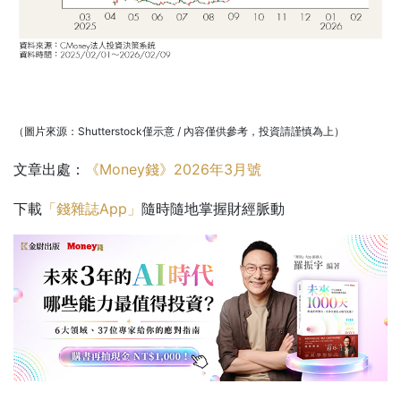
（圖片來源：Shutterstock僅示意 / 內容僅供參考，投資請謹慎為上）
文章出處：
《Money錢》2026年3月號
下載
「錢雜誌App」
隨時隨地掌握財經脈動