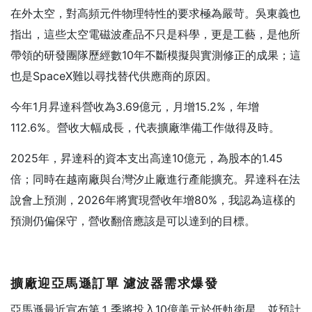
在外太空，對高頻元件物理特性的要求極為嚴苛。吳東義也
指出，這些太空電磁波產品不只是科學，更是工藝，是他所
帶領的研發團隊歷經數10年不斷模擬與實測修正的成果；這
也是SpaceX難以尋找替代供應商的原因。
今年1月昇達科營收為3.69億元，月增15.2%，年增
112.6%。營收大幅成長，代表擴廠準備工作做得及時。
2025年，昇達科的資本支出高達10億元，為股本的1.45
倍；同時在越南廠與台灣汐止廠進行產能擴充。昇達科在法
說會上預測，2026年將實現營收年增80%，我認為這樣的
預測仍偏保守，營收翻倍應該是可以達到的目標。
擴廠迎亞馬遜訂單
濾波器需求爆發
亞馬遜最近宣布第１季將投入10億美元於低軌衛星，並預計