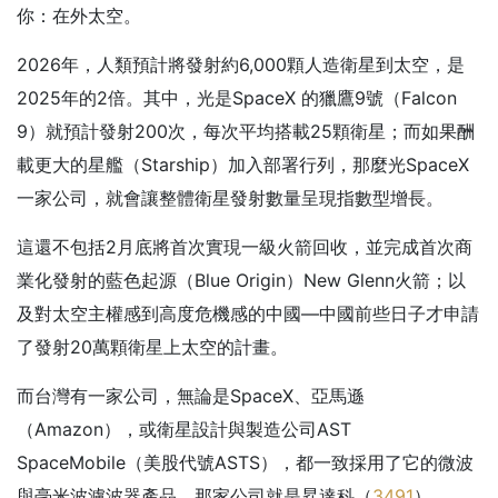
你：在外太空。
2026年，人類預計將發射約6,000顆人造衛星到太空，是
2025年的2倍。其中，光是SpaceX 的獵鷹9號（Falcon
9）就預計發射200次，每次平均搭載25顆衛星；而如果酬
載更大的星艦（Starship）加入部署行列，那麼光SpaceX
一家公司，就會讓整體衛星發射數量呈現指數型增長。
這還不包括2月底將首次實現一級火箭回收，並完成首次商
業化發射的藍色起源（Blue Origin）New Glenn火箭；以
及對太空主權感到高度危機感的中國—中國前些日子才申請
了發射20萬顆衛星上太空的計畫。
而台灣有一家公司，無論是SpaceX、亞馬遜
（Amazon），或衛星設計與製造公司AST
SpaceMobile（美股代號ASTS），都一致採用了它的微波
與毫米波濾波器產品，那家公司就是昇達科（
3491
）。