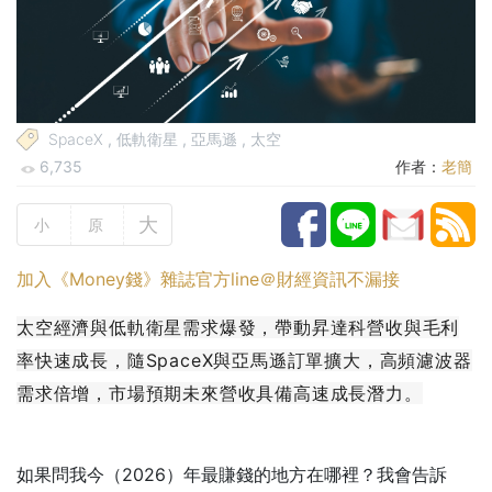
SpaceX
,
低軌衛星
,
亞馬遜
,
太空
6,735
作者：
老簡
大
小
原
加入《Money錢》雜誌官方line＠財經資訊不漏接
太空經濟與低軌衛星需求爆發，帶動昇達科營收與毛利
率快速成長，隨SpaceX與亞馬遜訂單擴大，高頻濾波器
需求倍增，市場預期未來營收具備高速成長潛力。
如果問我今（2026）年最賺錢的地方在哪裡？我會告訴