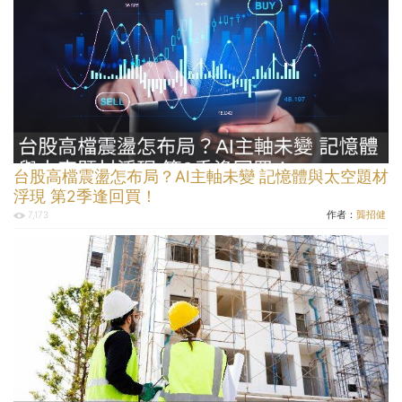
台股高檔震盪怎布局？AI主軸未變 記憶體與太空題材
浮現 第2季逢回買！
作者：
龔招健
7,173