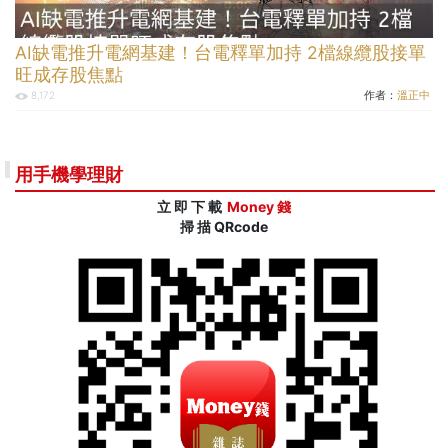
AI缺電推升電網基建！台電釋單加持 2檔線纜股接單
旺成存股焦點
作者：
溫正中
8,172
用手機學理財
立 即 下 載
Money 錢
掃 描 QRcode