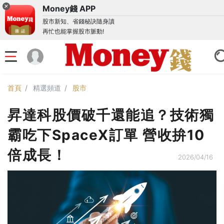
Money錢 APP
股市新知、省錢秘訣隨身讀
再忙也能掌握股市脈動!
首頁
精選頻道
股市
昇達科股價破千還能追？技術獨
霸吃下SpaceX訂單 營收拚10
倍成長！
2026/04/16