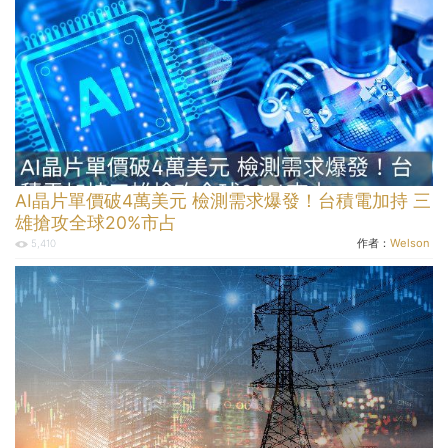
AI晶片單價破4萬美元 檢測需求爆發！台積電加持 三
雄搶攻全球20%市占
作者：
Welson
5,410