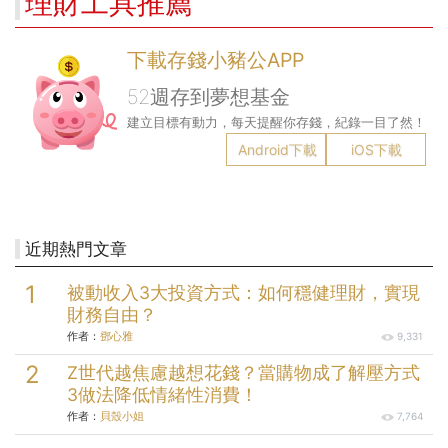
理財工具推薦
下載存錢小豬公APP
52週存到夢想基金
建立目標有動力，每天提醒你存錢，紀錄一目了然！
Android下載
iOS下載
近期熱門文章
被動收入3大投資方式：如何穩健理財，實現
財務自由？
作者：
鄧心雅
9,331
Z世代越焦慮越想花錢？當購物成了解壓方式
3做法降低情緒性消費！
作者：
貝殼小姐
7,764