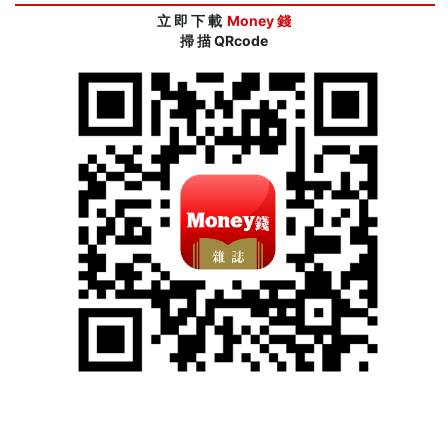
立 即 下 載
Money 錢
掃 描 QRcode