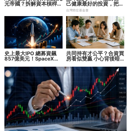
元帝國？拆解資本槓桿5
己健康最好的投資，把握
步驟 看懂財富放大術
現在不嫌晚！
台灣癌症基金會
史上最大IPO 總募資飆
共同持有才公平？合資買
857億美元！SpaceX升
房看似雙贏 小心背後暗
空 股價能飛多久？
藏代價！