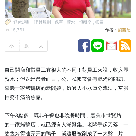
退休規劃
,
理財規劃
,
保單
,
薪水
,
報酬率
,
帳目
15,731
作者：
劉茜汶
大
小
原
自己開店和當員工有很大的不同！對員工來說，收入即
薪水；但對經營者而言，公、私帳常會有混淆的問題。
嘉義一家烤鴨店的老闆娘，透過大小水庫分流法，克服
帳務不清的焦慮。
下午3點多，既非午餐也非晚餐時間，嘉義市世賢路上
的一家烤鴨店，就已經有人潮聚集。老闆手起刀落，一
隻隻烤得油亮亮的鴨子，就這麼被削成了一大盤「片