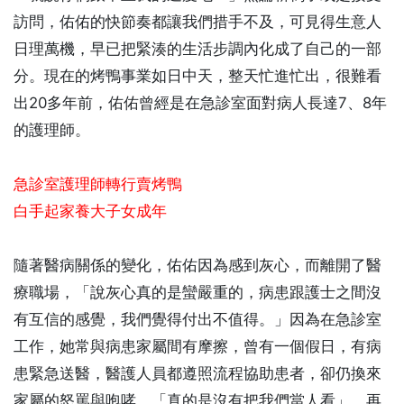
訪問，佑佑的快節奏都讓我們措手不及，可見得生意人
日理萬機，早已把緊湊的生活步調內化成了自己的一部
分。現在的烤鴨事業如日中天，整天忙進忙出，很難看
出20多年前，佑佑曾經是在急診室面對病人長達7、8年
的護理師。
急診室護理師轉行賣烤鴨
白手起家養大子女成年
隨著醫病關係的變化，佑佑因為感到灰心，而離開了醫
療職場，「說灰心真的是蠻嚴重的，病患跟護士之間沒
有互信的感覺，我們覺得付出不值得。」因為在急診室
工作，她常與病患家屬間有摩擦，曾有一個假日，有病
患緊急送醫，醫護人員都遵照流程協助患者，卻仍換來
家屬的怒罵與咆哮，「真的是沒有把我們當人看」，再