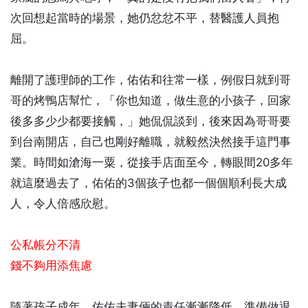
次回想起當時的場景，她仍忿忿不平，替醫護人員抱
屈。
離開了護理師的工作，佑佑和往常一樣，例假日就到哥
哥的烤鴨店幫忙，「你也知道，做生意的小孩子，回家
後多多少少都要接觸，」她侃侃談到，後來因為哥哥要
到台南開店，自己也剛好離職，就毅然決然接手這門事
業。時間如滄海一粟，從接手店面至今，轉眼間20多年
就這麼過去了，佑佑的3個孩子也都一個個順利長大成
人，令人倍感欣慰。
公私帳分不清
錢不夠用添焦慮
隨著孩子成年，佑佑夫妻倆的責任漸漸降低，準備做退