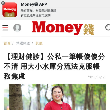
Money錢 APP
股市新知、省錢秘訣隨身讀
再忙也能掌握股市脈動!
首頁
精選頻道
其他
【理財健診】公私一筆帳傻傻分
不清 用大小水庫分流法克服帳
務焦慮
2018/07/19