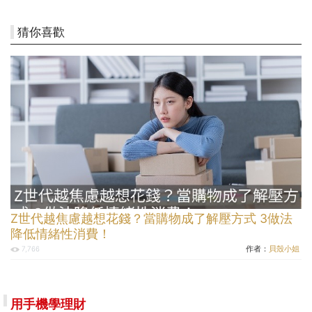
猜你喜歡
Z世代越焦慮越想花錢？當購物成了解壓方式 3做法
降低情緒性消費！
作者：
貝殼小姐
7,766
用手機學理財