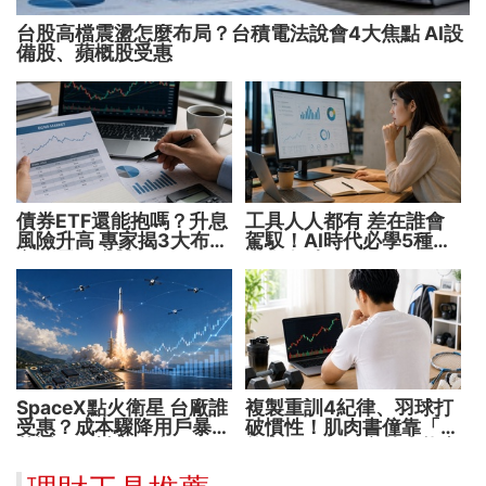
台股高檔震盪怎麼布局？台積電法說會4大焦點 AI設
備股、蘋概股受惠
債券ETF還能抱嗎？升息
工具人人都有 差在誰會
風險升高 專家揭3大布局
駕馭！AI時代必學5種能
方向靈活應對
力 把握未來1000天
SpaceX點火衛星 台廠誰
複製重訓4紀律、羽球打
受惠？成本驟降用戶暴增
破慣性！肌肉書僮靠「動
華通、穩懋享紅利！
能交易」穩健穿越牛熊市