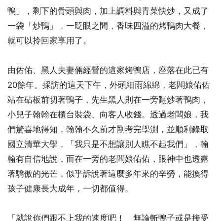
鴨」，剩下的骨頭與肉，加上調料與青菜快炒，又成了
一袋「炒鴨」，一眨眼之間，香味四溢的烤鴨肉大餐，
就可以拎回家享用了。
由佑佑、黑人夫妻倆經營的這家烤鴨店，座落在此已有
20餘年。採訪的這天下午，外頭細雨綿綿，老闆娘佑佑
站在砧板前切著鴨子，先生黑人則在一旁翻炒著鴨肉，
小兒子翰翰在櫃台裝袋、向客人收錢。透過老闆娘，我
們驚喜地得知，翰翰不久前才剛考完學測，並順利錄取
國立清華大學，「我只是不想讓別人瞧不起我們」，翰
翰有自信地說，而在一旁的老闆娘佑佑，眼神中也透露
著驕傲的光芒，似乎訴說著這麼多年來的辛勞，能換得
孩子健康長大成年，一切都值得。
「就說你們跟不上我的速度吧！」無論斬鴨子或是接受