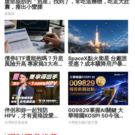
腹部脂肪的「剋星」找到了，常吃這幾物，吃走大肚
囊，瘦出小蠻腰
新素簡
債券ETF還能抱嗎？升息
SpaceX點火衛星 台廠誰
風險升高 專家揭3大布局
受惠？成本驟降用戶暴增
方向靈活應對
華通、穩懋享紅利！
伴侶和妳一起預防
009829掌握AI關鍵 大
HPV，才有資格說愛
華韓國KOSPI 50今強勢
妳！
開募
台灣癌症基金會
大華銀全能行銷方案