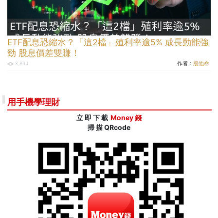
ETF配息恐縮水？「這2檔」殖利率逾5% 成長動能強
勁 股息價差雙賺！
作者：
股他命
8,864
用手機學理財
立 即 下 載
Money 錢
掃 描 QRcode