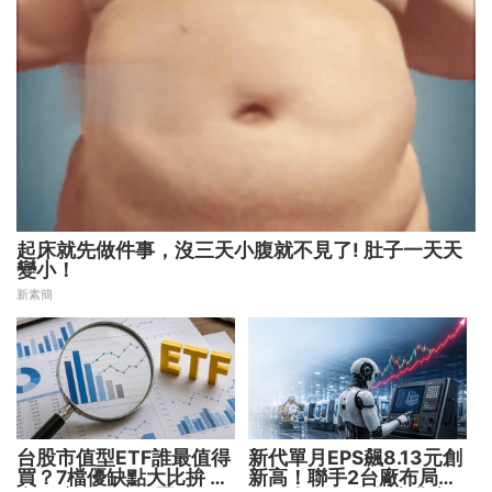
起床就先做件事，沒三天小腹就不見了! 肚子一天天
變小！
新素簡
台股市值型ETF誰最值得
新代單月EPS飆8.13元創
買？7檔優缺點大比拚 找
新高！聯手2台廠布局機