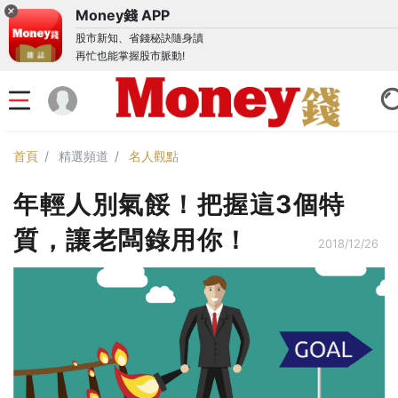
Money錢 APP
股市新知、省錢秘訣隨身讀
再忙也能掌握股市脈動!
首頁
精選頻道
名人觀點
年輕人別氣餒！把握這3個特
質，讓老闆錄用你！
2018/12/26