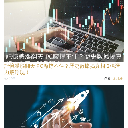
記憶體漲翻天 PC廠撐不住？歷史數據揭真相 2檔潛
力股浮現！
作者：
股他命
5,105