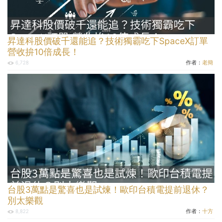
昇達科股價破千還能追？技術獨霸吃下SpaceX訂單
營收拚10倍成長！
作者：
老簡
6,728
台股3萬點是驚喜也是試煉！歐印台積電提前退休？
別太樂觀
作者：
十方
8,822