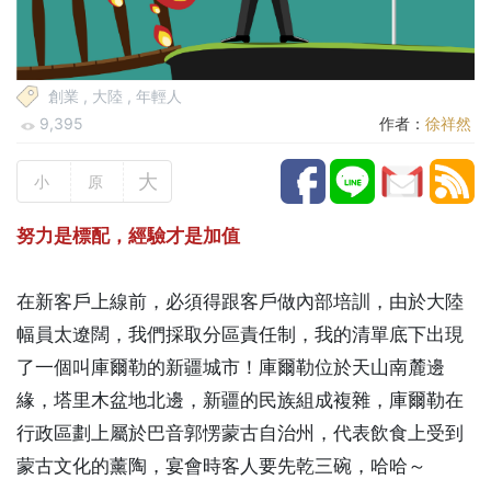
創業
,
大陸
,
年輕人
9,395
作者：
徐祥然
大
小
原
努力是標配，經驗才是加值
在新客戶上線前，必須得跟客戶做內部培訓，由於大陸
幅員太遼闊，我們採取分區責任制，我的清單底下出現
了一個叫庫爾勒的新疆城市！庫爾勒位於天山南麓邊
緣，塔里木盆地北邊，新疆的民族組成複雜，庫爾勒在
行政區劃上屬於巴音郭愣蒙古自治州，代表飲食上受到
蒙古文化的薰陶，宴會時客人要先乾三碗，哈哈～