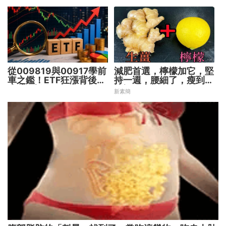
出最適合你的配置
器人大腦 搶攻數十兆商
機
從009819與00917學前
減肥首選，檸檬加它，堅
車之鑑！ETF狂漲背後
持一週，腰細了，瘦到你
暗藏2大溢價陷阱
懷疑人生
新素簡