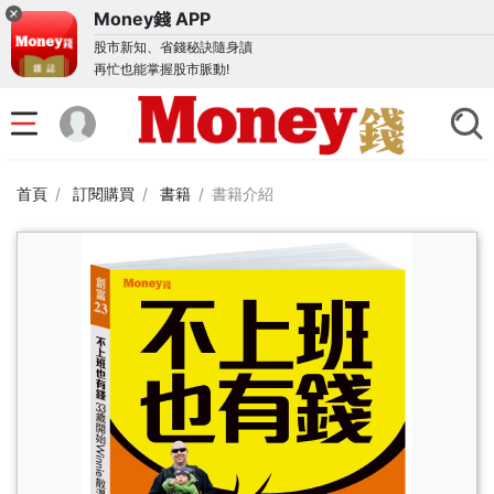
Money錢 APP
股市新知、省錢秘訣隨身讀
再忙也能掌握股市脈動!
首頁
訂閱購買
書籍
書籍介紹