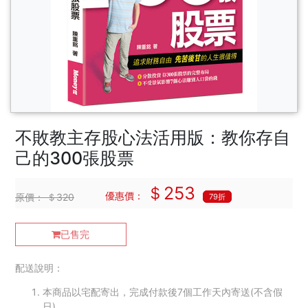
不敗教主存股心法活用版：教你存自
己的300張股票
＄253
優惠價：
原價：
＄320
79折
已售完
配送說明：
本商品以宅配寄出，完成付款後7個工作天內寄送(不含假
日)