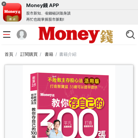
Money錢 APP
股市新知、省錢秘訣隨身讀
再忙也能掌握股市脈動!
首頁
訂閱購買
書籍
書籍介紹