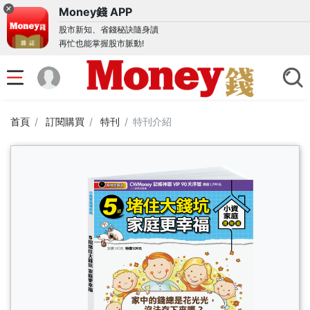
Money錢 APP
股市新知、省錢秘訣隨身讀
再忙也能掌握股市脈動!
首頁
訂閱購買
特刊
特刊介紹