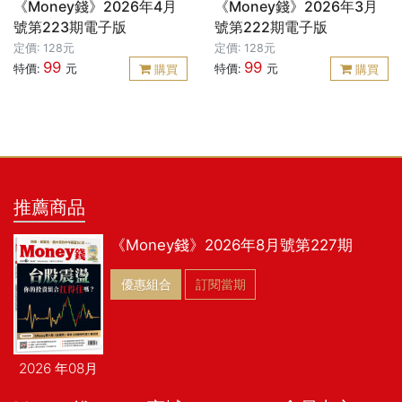
《Money錢》2026年4月
《Money錢》2026年3月
號第223期電子版
號第222期電子版
定價: 128元
定價: 128元
99
99
特價:
元
特價:
元
購買
購買
推薦商品
《Money錢》2026年8月號第227期
優惠組合
訂閱當期
2026 年08月