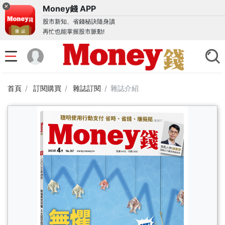
Money錢 APP
股市新知、省錢秘訣隨身讀
再忙也能掌握股市脈動!
首頁
訂閱購買
雜誌訂閱
雜誌介紹