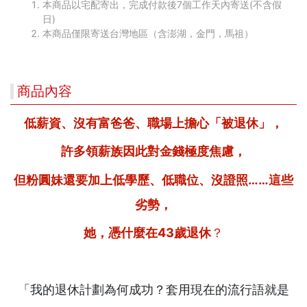
本商品以宅配寄出，完成付款後7個工作天內寄送(不含假
日)
本商品僅限寄送台灣地區（含澎湖，金門，馬祖）
商品內容
低薪資、沒有富爸爸、職場上擔心「被退休」，
許多領薪族因此對金錢極度焦慮，
但粉圓妹還要加上低學歷、低職位、沒證照……這些
劣勢，
她，憑什麼在
43
歲退休
？
「我的退休計劃為何成功？套用現在的流行語就是