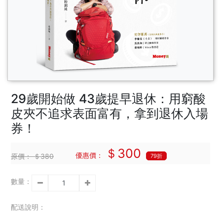
29歲開始做 43歲提早退休：用窮酸
皮夾不追求表面富有，拿到退休入場
券！
＄300
優惠價：
原價：
＄380
79折
數量：
配送說明：