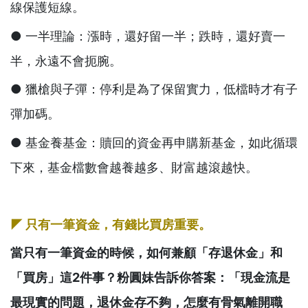
線保護短線。
● 一半理論：漲時，還好留一半；跌時，還好賣一
半，永遠不會扼腕。
● 獵槍與子彈：停利是為了保留實力，低檔時才有子
彈加碼。
● 基金養基金：贖回的資金再申購新基金，如此循環
下來，基金檔數會越養越多、財富越滾越快。
◤ 只有一筆資金，有錢比買房重要。
當只有一筆資金的時候，如何兼顧「存退休金」和
「買房」這2件事？粉圓妹告訴你答案：「現金流是
最現實的問題，退休金存不夠，怎麼有骨氣離開職