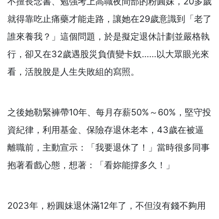
不擅長念書、勉強考上高職夜間部的粉圓妹，20多歲
就得靠吃止痛藥才能走路，讓她在29歲意識到「老了
誰來養我？」這個問題，於是擬定退休計劃並嚴格執
行，卻又在32歲遇股災負債變卡奴……以大眾眼光來
看，活脫脫是人生失敗組的寫照。
之後她勒緊褲帶10年、每月存薪50%～60%，堅守投
資紀律，利用基金、保險存退休老本，43歲在被逼
離職前，主動宣示：「我要退休了！」當時很多同事
抱著看戲心態，想著：「看妳能撐多久！」
2023年，粉圓妹退休滿12年了，不但沒有錢不夠用