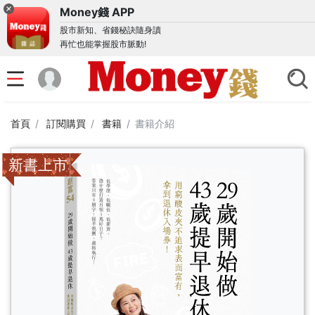
Money錢 APP
股市新知、省錢秘訣隨身讀
再忙也能掌握股市脈動!
首頁
訂閱購買
書籍
書籍介紹
新書上市