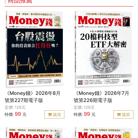
商品推薦
《Money錢》2026年8月
《Money錢》2026年7月
號第227期電子版
號第226期電子版
定價: 128元
定價: 128元
99
99
特價:
元
特價:
元
購買
購買