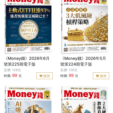
《Money錢》2026年6月
《Money錢》2026年5月
號第225期電子版
號第224期電子版
定價: 128元
定價: 128元
99
99
特價:
元
特價:
元
購買
購買