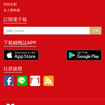
特別企劃
女人變有錢
訂閱電子報
訂閱
下載錢雜誌APP
社群媒體