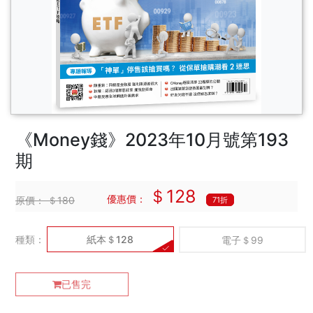
《Money錢》2023年10月號第193
期
＄128
優惠價：
原價：
＄180
71折
種類：
紙本＄128
電子＄99
已售完